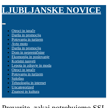
Skip
LJUBLJANSKE NOVICE
to
content
Otroci in igrače
Darila in promocija
Potovanja in turizem
Avto moto
Darila in promocija
Dom in nepremičnine
Ekomonija in poslovanje
Koristni nasveti
Lepota in zdravje in moda
Otroci in igrače
Potovanja in turizem
Splošno
Tehnologija in internet
Uncategorized
Znanost in kultura
Preverite, zakaj potrebujemo SSL