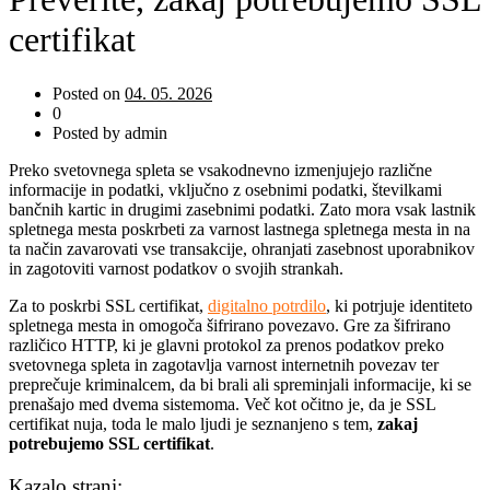
certifikat
Posted on
04. 05. 2026
0
Posted by admin
Preko svetovnega spleta se vsakodnevno izmenjujejo različne
informacije in podatki, vključno z osebnimi podatki, številkami
bančnih kartic in drugimi zasebnimi podatki. Zato mora vsak lastnik
spletnega mesta poskrbeti za varnost lastnega spletnega mesta in na
ta način zavarovati vse transakcije, ohranjati zasebnost uporabnikov
in zagotoviti varnost podatkov o svojih strankah.
Za to poskrbi SSL certifikat,
digitalno potrdilo
, ki potrjuje identiteto
spletnega mesta in omogoča šifrirano povezavo. Gre za šifrirano
različico HTTP, ki je glavni protokol za prenos podatkov preko
svetovnega spleta in zagotavlja varnost internetnih povezav ter
preprečuje kriminalcem, da bi brali ali spreminjali informacije, ki se
prenašajo med dvema sistemoma. Več kot očitno je, da je SSL
certifikat nuja, toda le malo ljudi je seznanjeno s tem,
zakaj
potrebujemo SSL certifikat
.
Kazalo strani: