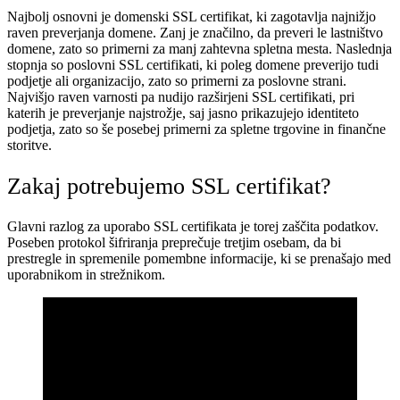
Najbolj osnovni je domenski SSL certifikat, ki zagotavlja najnižjo
raven preverjanja domene. Zanj je značilno, da preveri le lastništvo
domene, zato so primerni za manj zahtevna spletna mesta. Naslednja
stopnja so poslovni SSL certifikati, ki poleg domene preverijo tudi
podjetje ali organizacijo, zato so primerni za poslovne strani.
Najvišjo raven varnosti pa nudijo razširjeni SSL certifikati, pri
katerih je preverjanje najstrožje, saj jasno prikazujejo identiteto
podjetja, zato so še posebej primerni za spletne trgovine in finančne
storitve.
Zakaj potrebujemo SSL certifikat?
Glavni razlog za uporabo SSL certifikata je torej zaščita podatkov.
Poseben protokol šifriranja preprečuje tretjim osebam, da bi
prestregle in spremenile pomembne informacije, ki se prenašajo med
uporabnikom in strežnikom.