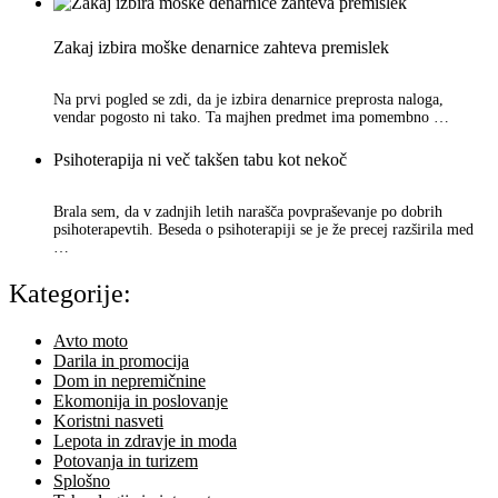
Zakaj izbira moške denarnice zahteva premislek
Na prvi pogled se zdi, da je izbira denarnice preprosta naloga,
vendar pogosto ni tako. Ta majhen predmet ima pomembno …
Psihoterapija ni več takšen tabu kot nekoč
Brala sem, da v zadnjih letih narašča povpraševanje po dobrih
psihoterapevtih. Beseda o psihoterapiji se je že precej razširila med
…
Kategorije:
Avto moto
Darila in promocija
Dom in nepremičnine
Ekomonija in poslovanje
Koristni nasveti
Lepota in zdravje in moda
Potovanja in turizem
Splošno