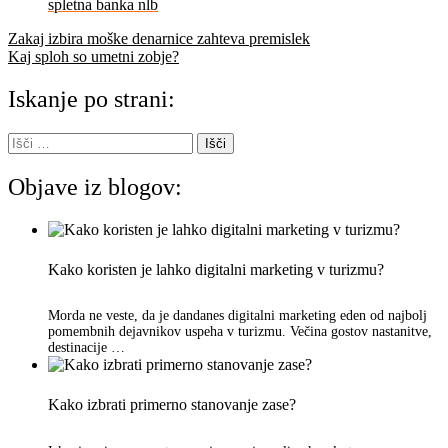
spletna banka nlb
Navigacija
Zakaj izbira moške denarnice zahteva premislek
Kaj sploh so umetni zobje?
prispevka
Iskanje po strani:
Išči:
Objave iz blogov:
Kako koristen je lahko digitalni marketing v turizmu?
Morda ne veste, da je dandanes digitalni marketing eden od najbolj
pomembnih dejavnikov uspeha v turizmu. Večina gostov nastanitve,
destinacije …
Kako izbrati primerno stanovanje zase?