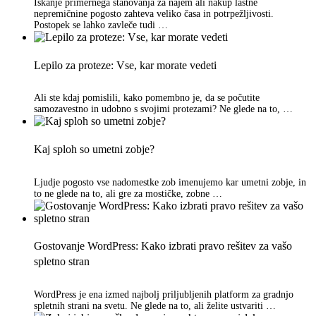
Iskanje primernega stanovanja za najem ali nakup lastne
nepremičnine pogosto zahteva veliko časa in potrpežljivosti.
Postopek se lahko zavleče tudi …
Lepilo za proteze: Vse, kar morate vedeti
Ali ste kdaj pomislili, kako pomembno je, da se počutite
samozavestno in udobno s svojimi protezami? Ne glede na to, …
Kaj sploh so umetni zobje?
Ljudje pogosto vse nadomestke zob imenujemo kar umetni zobje, in
to ne glede na to, ali gre za mostičke, zobne …
Gostovanje WordPress: Kako izbrati pravo rešitev za vašo
spletno stran
WordPress je ena izmed najbolj priljubljenih platform za gradnjo
spletnih strani na svetu. Ne glede na to, ali želite ustvariti …