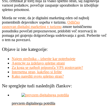
SSL certifikat je torej nuja za vsako spletno stran, saj zagotavlja
varnost podatkov, povečuje zaupanje uporabnikov in izboljšuje
spletno prisotnost.
Morda ne veste, da je digitalni marketing eden od najbolj
pomembnih dejavnikov uspeha v turizmu.
Odlično
zasnovan digitalni marketing v turizmu
zmore turističnemu
ponudniku povečati prepoznavnost, pridobiti več rezervacij in
pomaga pri grajenju dolgoročnega sodelovanja z gosti. Preberite več
o tem na povezavi.
Objave iz iste kategorije:
Najem strežnika – izberite kar potrebujete
Agencije za izdelavo spletne strani
Za koga se najbolj priporoča VPS gostovanje?
Internetna stran, kakršno si želite
Kako narediti svojo spletno stran?
Ne spreglejte tudi naslednjih člankov:
prevzem digitalnega potrdila