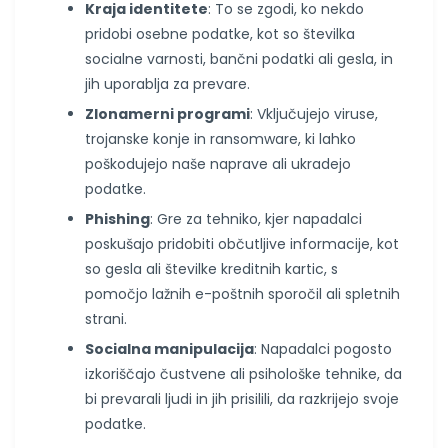
Kraja identitete
: To se zgodi, ko nekdo
pridobi osebne podatke, kot so številka
socialne varnosti, bančni podatki ali gesla, in
jih uporablja za prevare.
Zlonamerni programi
: Vključujejo viruse,
trojanske konje in ransomware, ki lahko
poškodujejo naše naprave ali ukradejo
podatke.
Phishing
: Gre za tehniko, kjer napadalci
poskušajo pridobiti občutljive informacije, kot
so gesla ali številke kreditnih kartic, s
pomočjo lažnih e-poštnih sporočil ali spletnih
strani.
Socialna manipulacija
: Napadalci pogosto
izkoriščajo čustvene ali psihološke tehnike, da
bi prevarali ljudi in jih prisilili, da razkrijejo svoje
podatke.