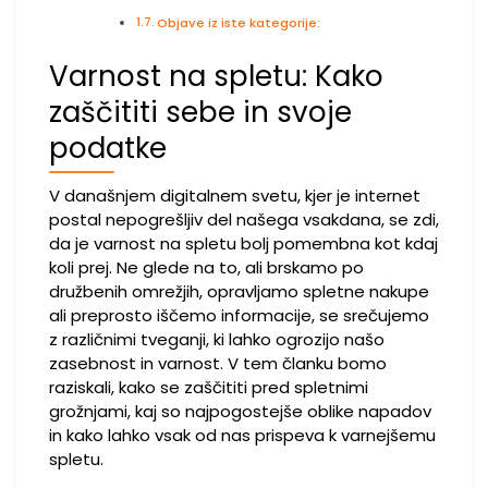
Objave iz iste kategorije:
Varnost na spletu: Kako
zaščititi sebe in svoje
podatke
V današnjem digitalnem svetu, kjer je internet
postal nepogrešljiv del našega vsakdana, se zdi,
da je varnost na spletu bolj pomembna kot kdaj
koli prej. Ne glede na to, ali brskamo po
družbenih omrežjih, opravljamo spletne nakupe
ali preprosto iščemo informacije, se srečujemo
z različnimi tveganji, ki lahko ogrozijo našo
zasebnost in varnost. V tem članku bomo
raziskali, kako se zaščititi pred spletnimi
grožnjami, kaj so najpogostejše oblike napadov
in kako lahko vsak od nas prispeva k varnejšemu
spletu.