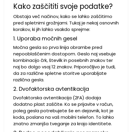
Kako zaščititi svoje podatke?
Obstaja več načinov, kako se lahko zaščitimo
pred spletnimi grožnjami. Tukaj je nekaj osnovnih
korakov, ki jih lahko vsakdo sprejme:
1. Uporaba močnih gesel
Močna gesla so prva linija obrambe pred
nepooblaščenim dostopom. Geslo naj vsebuje
kombinacijo črk, številk in posebnih znakov ter
naj bo dolgo vsaj 12 znakov. Priporočljivo je tudi,
da za različne spletne storitve uporabljate
različna gesla.
2. Dvofaktorska avtentikacija
Dvofaktorska avtentikacija (2FA) dodaja
dodatno plast zaščite. Ko se prijavite v račun,
poleg gesla potrebujete še en dejavnik, kot je
koda, poslana na vaš mobilni telefon. To lahko
znatno zmanjša tveganje za krajo identitete.