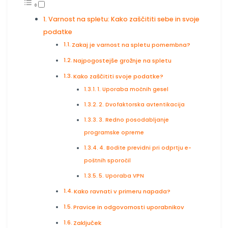
Varnost na spletu: Kako zaščititi sebe in svoje
podatke
Zakaj je varnost na spletu pomembna?
Najpogostejše grožnje na spletu
Kako zaščititi svoje podatke?
1. Uporaba močnih gesel
2. Dvofaktorska avtentikacija
3. Redno posodabljanje
programske opreme
4. Bodite previdni pri odprtju e-
poštnih sporočil
5. Uporaba VPN
Kako ravnati v primeru napada?
Pravice in odgovornosti uporabnikov
Zaključek