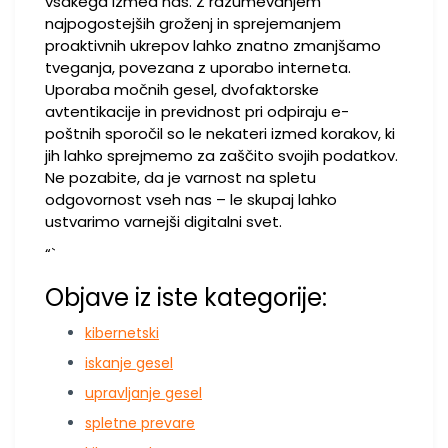
vsakega izmed nas. Z razumevanjem
najpogostejših groženj in sprejemanjem
proaktivnih ukrepov lahko znatno zmanjšamo
tveganja, povezana z uporabo interneta.
Uporaba močnih gesel, dvofaktorske
avtentikacije in previdnost pri odpiraju e-
poštnih sporočil so le nekateri izmed korakov, ki
jih lahko sprejmemo za zaščito svojih podatkov.
Ne pozabite, da je varnost na spletu
odgovornost vseh nas – le skupaj lahko
ustvarimo varnejši digitalni svet.
“`
Objave iz iste kategorije:
kibernetski
iskanje gesel
upravljanje gesel
spletne prevare