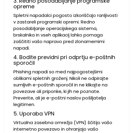
3. Redno posodabljanje programske
opreme
Spletni napadalci pogosto izkoriščajo ranljivosti
v zastareli programski opremi. Redno
posodabljanje operacijskega sistema,
brskalnika in vseh aplikacij lahko pomaga
zaščititi vašo napravo pred zlonamernimi
napadi.
4. Bodite previdni pri odprtju e-poštnih
sporočil
Phishing napadi so med najpogostejšimi
oblikami spletnih groženj. Nikoli ne odpirajte
sumljivih e-poštnih sporočil in ne klikajte na
povezave ali priponke, ki jih ne poznate.
Preverite, ali je e-poštni naslov pošiljatelja
legitimen.
5. Uporaba VPN
Virtualna zasebna omrežja (VPN) ščitijo vašo
internetno povezavo in ohranjajo vašo