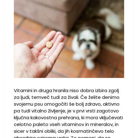
Vitamini in druga hranila niso dobra izbira zgolj
za ljudi, temveč tudi za živali. Če želite denimo
svojemu psu omogočiti še bolj zdravo, aktivno
pa tudi vitalno življenje, je v prvi vrsti zagotovo
ključna kakovostna prehrana, ki mora vključevati
celotno paleto vseh vitaminov in mineralov, in
sicer v takšni obliki, da jih kosmatinčevo telo
absorbira oziroma vsrka. To pomeni, da so