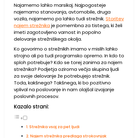
Najamemo lahko marsikaj. Najpogosteje
najemamo stanovanja, avtomobile, druga
vozila, najamemo pa lahko tudi strežnik.
Storitev
najem strežnika
je pomembna za tistega, ki želi
imeti zagotovljeno varnost in popolno
delovanje strežniškega okolja.
Ko govorimo o strežnikih imamo v mislih lahko
strojno ali pa tudi programsko opremo. In kdo to
sploh potrebuje? Kdo se torej zanima za najem
strežnika? Podjetja oziroma večja skupina ljudi
za svoje delovanje že potrebujejo strežnik.
Toda, kakšnega? Takšnega, ki bo pozitivno
vplival na poslovanje in nam olajšal izvajanje
poslovnih procesov.
Kazalo strani:
Strežnika vsaj za pet ljudi
Najem strežnika predlaga strokovnjak