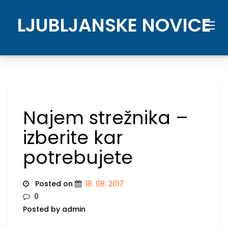
Skip
to
LJUBLJANSKE NOVICE
content
Najem strežnika –
izberite kar
potrebujete
Posted on
18. 08. 2017
0
Posted by admin