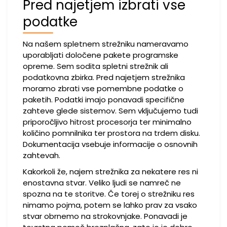
Pred najetjem izbrati vse
podatke
Na našem spletnem strežniku nameravamo
uporabljati določene pakete programske
opreme. Sem sodita spletni strežnik ali
podatkovna zbirka. Pred najetjem strežnika
moramo zbrati vse pomembne podatke o
paketih. Podatki imajo ponavadi specifične
zahteve glede sistemov. Sem vključujemo tudi
priporočljivo hitrost procesorja ter minimalno
količino pomnilnika ter prostora na trdem disku.
Dokumentacija vsebuje informacije o osnovnih
zahtevah.
Kakorkoli že, najem strežnika za nekatere res ni
enostavna stvar. Veliko ljudi se namreč ne
spozna na te storitve. Če torej o strežniku res
nimamo pojma, potem se lahko prav za vsako
stvar obrnemo na strokovnjake. Ponavadi je