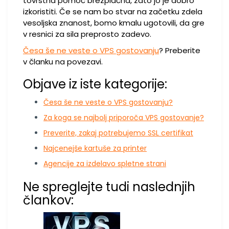
tovrstna pomoč brezplačna, zato jo je dobro
izkoristiti. Če se nam bo stvar na začetku zdela
vesoljska znanost, bomo kmalu ugotovili, da gre
v resnici za sila preprosto zadevo.
Česa še ne veste o VPS gostovanju
? Preberite
v članku na povezavi.
Objave iz iste kategorije:
Česa še ne veste o VPS gostovanju?
Za koga se najbolj priporoča VPS gostovanje?
Preverite, zakaj potrebujemo SSL certifikat
Najcenejše kartuše za printer
Agencije za izdelavo spletne strani
Ne spreglejte tudi naslednjih
člankov: