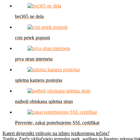
bet365 ne dela
crni petek popusti
prva stran interneta
spletna kamera postojna
najbolj obiskana spletna stran
Preverite, zakaj potrebujemo SSL certifikat
Navigacija
Kateri dejavniki vplivajo na izbiro jezikovnega tečaja?
Toplice Zreče vključujejo termalni park, wellnes in športno rekreacijs