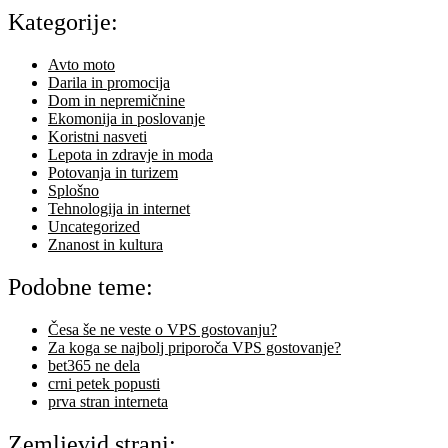
Kategorije:
Avto moto
Darila in promocija
Dom in nepremičnine
Ekomonija in poslovanje
Koristni nasveti
Lepota in zdravje in moda
Potovanja in turizem
Splošno
Tehnologija in internet
Uncategorized
Znanost in kultura
Podobne teme:
Česa še ne veste o VPS gostovanju?
Za koga se najbolj priporoča VPS gostovanje?
bet365 ne dela
crni petek popusti
prva stran interneta
Zemljevid strani: