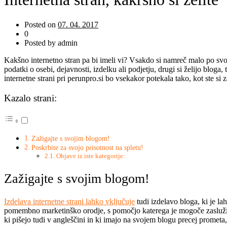
Posted on
07. 04. 2017
0
Posted by admin
Kakšno internetno stran pa bi imeli vi? Vsakdo si namreč malo po svoje 
podatki o osebi, dejavnosti, izdelku ali podjetju, drugi si želijo bloga,
internetne strani pri perunpro.si bo vsekakor potekala tako, kot ste si z
Kazalo strani:
Zažigajte s svojim blogom!
Poskrbite za svojo prisotnost na spletu!
Objave iz iste kategorije:
Zažigajte s svojim blogom!
Izdelava internetne strani lahko vključuje
tudi izdelavo bloga, ki je la
pomembno marketinško orodje, s pomočjo katerega je mogoče zaslužiti ka
ki pišejo tudi v angleščini in ki imajo na svojem blogu precej prome