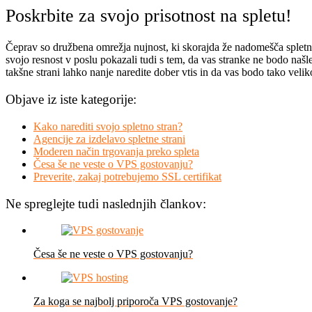
Poskrbite za svojo prisotnost na spletu!
Čeprav so družbena omrežja nujnost, ki skorajda že nadomešča spletne s
svojo resnost v poslu pokazali tudi s tem, da vas stranke ne bodo našl
takšne strani lahko nanje naredite dober vtis in da vas bodo tako veliko
Objave iz iste kategorije:
Kako narediti svojo spletno stran?
Agencije za izdelavo spletne strani
Moderen način trgovanja preko spleta
Česa še ne veste o VPS gostovanju?
Preverite, zakaj potrebujemo SSL certifikat
Ne spreglejte tudi naslednjih člankov:
Česa še ne veste o VPS gostovanju?
Za koga se najbolj priporoča VPS gostovanje?