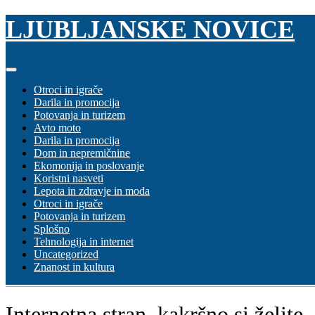
Skip
LJUBLJANSKE NOVICE
to
content
Otroci in igrače
Darila in promocija
Potovanja in turizem
Avto moto
Darila in promocija
Dom in nepremičnine
Ekomonija in poslovanje
Koristni nasveti
Lepota in zdravje in moda
Otroci in igrače
Potovanja in turizem
Splošno
Tehnologija in internet
Uncategorized
Znanost in kultura
Internetna stran, kakršno si želite