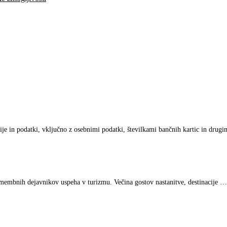
ije in podatki, vključno z osebnimi podatki, številkami bančnih kartic in drug
omembnih dejavnikov uspeha v turizmu. Večina gostov nastanitve, destinacije …