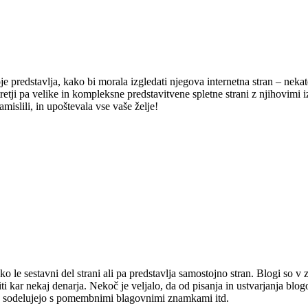
predstavlja, kako bi morala izgledati njegova internetna stran – nekateri
 tretji pa velike in kompleksne predstavitvene spletne strani z njihovimi 
amislili, in upoštevala vse vaše želje!
hko le sestavni del strani ali pa predstavlja samostojno stran. Blogi so v
r nekaj denarja. Nekoč je veljalo, da od pisanja in ustvarjanja blogov l
ta, sodelujejo s pomembnimi blagovnimi znamkami itd.