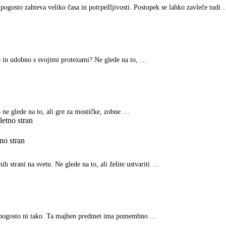
pogosto zahteva veliko časa in potrpežljivosti. Postopek se lahko zavleče tudi
o in udobno s svojimi protezami? Ne glede na to, …
ne glede na to, ali gre za mostičke, zobne …
no stran
h strani na svetu. Ne glede na to, ali želite ustvariti …
dar pogosto ni tako. Ta majhen predmet ima pomembno …