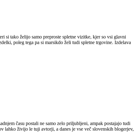
 si tako želijo samo preproste spletne vizitke, kjer so vsi glavni
izdelki, poleg tega pa si marsikdo želi tudi spletne trgovine. Izdelava
 zadnjem času postali ne samo zelo priljubljeni, ampak postajajo tudi
ahko živijo le tuji avtorji, a danes je vse več slovenskih blogerjev,