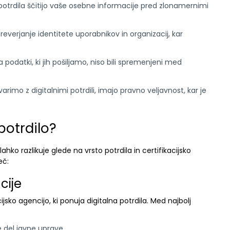
potrdila ščitijo vaše osebne informacije pred zlonamernimi
erjanje identitete uporabnikov in organizacij, kar
 podatki, ki jih pošiljamo, niso bili spremenjeni med
tvarimo z digitalnimi potrdili, imajo pravno veljavnost, kar je
potrdilo?
ahko razlikuje glede na vrsto potrdila in certifikacijsko
eč:
cije
cijsko agencijo, ki ponuja digitalna potrdila. Med najbolj
je del javne uprave.