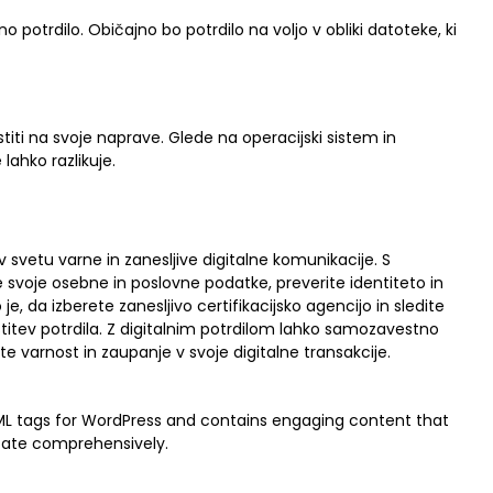
no potrdilo. Običajno bo potrdilo na voljo v obliki datoteke, ki
iti na svoje naprave. Glede na operacijski sistem in
ahko razlikuje.
v svetu varne in zanesljive digitalne komunikacije. S
te svoje osebne in poslovne podatke, preverite identiteto in
, da izberete zanesljivo certifikacijsko agencijo in sledite
itev potrdila. Z digitalnim potrdilom lahko samozavestno
te varnost in zaupanje v svoje digitalne transakcije.
HTML tags for WordPress and contains engaging content that
ficate comprehensively.