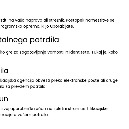
titi na vašo napravo ali strežnik. Postopek namestitve se
 programsko opremo, ki jo uporabljate.
alnega potrdila
ko gre za zagotavljanje varnosti in identitete. Tukaj je, kako
ila
fikacijska agencija obvesti preko elektronske pošte ali druge
la za prevzem potrdila.
čun
 svoj uporabniški račun na spletni strani certifikacijske
macije o vašem potrdilu.