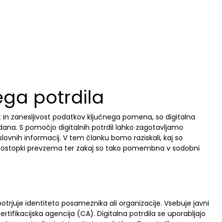
ega potrdila
t in zanesljivost podatkov ključnega pomena, so digitalna
dana. S pomočjo digitalnih potrdil lahko zagotavljamo
lovnih informacij. V tem članku bomo raziskali, kaj so
i so postopki prevzema ter zakaj so tako pomembna v sodobni
potrjuje identiteto posameznika ali organizacije. Vsebuje javni
 certifikacijska agencija (CA). Digitalna potrdila se uporabljajo