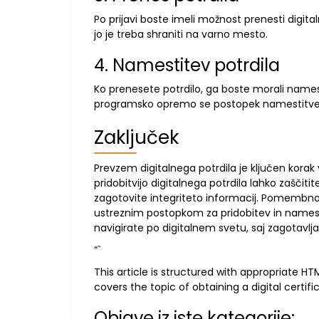
Po prijavi boste imeli možnost prenesti digital
jo je treba shraniti na varno mesto.
4. Namestitev potrdila
Ko prenesete potrdilo, ga boste morali namest
programsko opremo se postopek namestitve l
Zaključek
Prevzem digitalnega potrdila je ključen korak 
pridobitvijo digitalnega potrdila lahko zaščiti
zagotovite integriteto informacij. Pomembno je
ustreznim postopkom za pridobitev in namest
navigirate po digitalnem svetu, saj zagotavlja
“`
This article is structured with appropriate 
covers the topic of obtaining a digital certi
Objave iz iste kategorije: