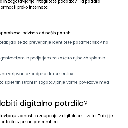
e in zagotavljanje integritete podatkov. Ta potrdila
ormacij preko interneta.
ko uporabimo, odvisno od naših potreb:
rabljajo se za preverjanje identitete posameznikov na
anizacijam in podjetjem za zaščito njihovih spletnih
no veljavne e-podpise dokumentov.
ito spletnih strani in zagotavljanje varne povezave med
biti digitalno potrdilo?
otavljanju varnosti in zaupanja v digitalnem svetu. Tukaj je
ega potrdila izjemno pomembna: