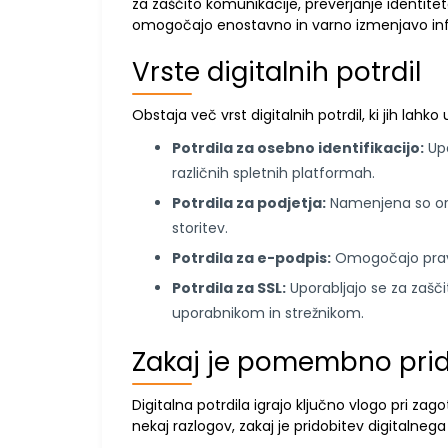
za zaščito komunikacije, preverjanje identitet
omogočajo enostavno in varno izmenjavo inf
Vrste digitalnih potrdil
Obstaja več vrst digitalnih potrdil, ki jih lah
Potrdila za osebno identifikacijo:
Upo
različnih spletnih platformah.
Potrdila za podjetja:
Namenjena so org
storitev.
Potrdila za e-podpis:
Omogočajo prav
Potrdila za SSL:
Uporabljajo se za zašč
uporabnikom in strežnikom.
Zakaj je pomembno prido
Digitalna potrdila igrajo ključno vlogo pri zag
nekaj razlogov, zakaj je pridobitev digitaln