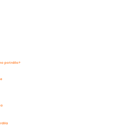
no potrdilo?
je
la
rdila
a