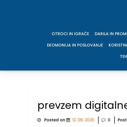
Skip
to
content
OTROCI IN IGRAČE
DARILA IN PRO
EKOMONIJA IN POSLOVANJE
KORISTNI
TEH
prevzem digitaln
Posted on
12. 08. 2025
0
Post