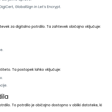
DigiCert, GlobalSign in Let’s Encrypt.
tevek za digitalno potrdilo. Ta zahtevek običajno vključuje:
e.
ntiteto. Ta postopek lahko vključuje:
v.
cije.
ila
potrdilo. To potrdilo je običajno dostopno v obliki datoteke, ki