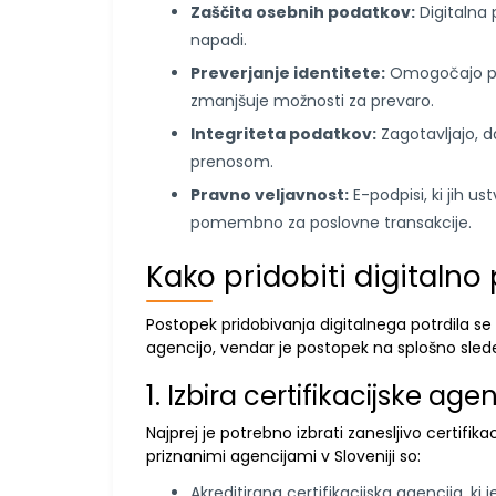
Zaščita osebnih podatkov:
Digitalna 
napadi.
Preverjanje identitete:
Omogočajo prev
zmanjšuje možnosti za prevaro.
Integriteta podatkov:
Zagotavljajo, da
prenosom.
Pravno veljavnost:
E-podpisi, ki jih us
pomembno za poslovne transakcije.
Kako pridobiti digitalno 
Postopek pridobivanja digitalnega potrdila se l
agencijo, vendar je postopek na splošno sled
1. Izbira certifikacijske agen
Najprej je potrebno izbrati zanesljivo certifika
priznanimi agencijami v Sloveniji so:
Akreditirana certifikacijska agencija, ki 