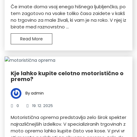
Če imate doma vsaj enega hišnega ljubljenčka, po
tem zagotovo na vsake toliko časa zaidete v kakš
no trgovino za male živali, ki vam je na roko. V njej iz
birate med raznovrstno ...
Read More
Kje lahko kupite celotno motoristično o
premo?
By admin
0
19. 12. 2025
Motoristična oprema predstavlja zelo širok spekter
najrazličnejših izdelkov. V specializiranih trgovinah z
moto opremo lahko kupite čisto vse kose. V prvi vr