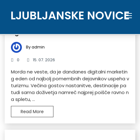
Skip
to
LJUBLJANSKE NOVICE
content
Kako koristen je lahko digitalni marketi
ng v turizmu?
By admin
0
15. 07. 2026
Morda ne veste, da je dandanes digitalni marketin
g eden od najbolj pomembnih dejavnikov uspeha v
turizmu. Večina gostov nastanitve, destinacije pa
tudi sama doživetja namreč najprej poišče ravno n
a spletu, ...
Read More