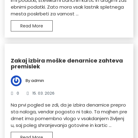
imi podatki, številkami bančnih kartic in drugimi zas
ebnimi podatki. Zato mora vsak lastnik spletnega
mesta poskrbeti za varnost ...
Read More
Zakaj izbira moške denarnice zahteva
premislek
By admin
0
15. 03. 2026
Na prvi pogled se zdi, da je izbira denarnice prepro
sta naloga, vendar pogosto ni tako. Ta majhen pre
dmet ima pomembno vlogo v vsakdanjem življenj
u, saj poleg shranjevanja gotovine in kartic ...
Read More