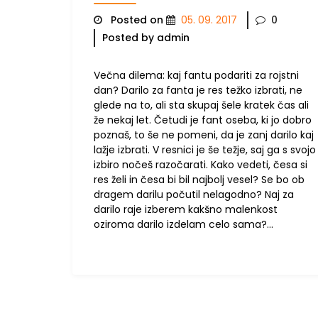
Posted on
05. 09. 2017
0
Posted by admin
Večna dilema: kaj fantu podariti za rojstni
dan? Darilo za fanta je res težko izbrati, ne
glede na to, ali sta skupaj šele kratek čas ali
že nekaj let. Četudi je fant oseba, ki jo dobro
poznaš, to še ne pomeni, da je zanj darilo kaj
lažje izbrati. V resnici je še težje, saj ga s svojo
izbiro nočeš razočarati. Kako vedeti, česa si
res želi in česa bi bil najbolj vesel? Se bo ob
dragem darilu počutil nelagodno? Naj za
darilo raje izberem kakšno malenkost
oziroma darilo izdelam celo sama?…