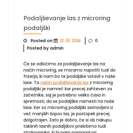
Podaljševanje las z microring
podaljški
Posted on
12. 01. 2014
0
Posted by admin
Če se odločimo za podaljševanje las na
način microring, se moramo napotiti tudi do
frizerja, ki nam bo te podaljške vstavil v naše
lase. Ta
način podaljševanja las
z microring
podaljški je namreč kar precej zahteven za
začetnike, saj je potrebno veliko časa in
spretnosti, da se podaljške namesti na naše
lase. Ker so microring podaljški sestavljeni iz
več manjših šopov las, je postopek precej
dolgotrajen. Zato je dobro, če si ob nakupu
takšnih lasnih podaljškov priskrbimo tudi
strokovnjaka, ki bi nam pomagal pri