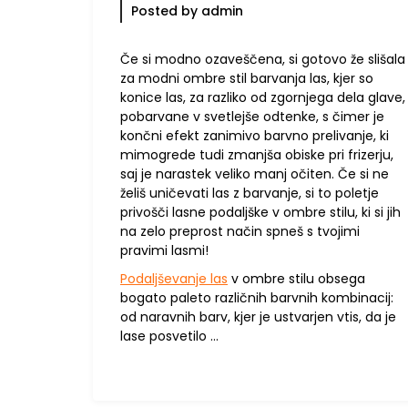
Posted by admin
Če si modno ozaveščena, si gotovo že slišala
za modni ombre stil barvanja las, kjer so
konice las, za razliko od zgornjega dela glave,
pobarvane v svetlejše odtenke, s čimer je
končni efekt zanimivo barvno prelivanje, ki
mimogrede tudi zmanjša obiske pri frizerju,
saj je narastek veliko manj očiten. Če si ne
želiš uničevati las z barvanje, si to poletje
privošči lasne podaljške v ombre stilu, ki si jih
na zelo preprost način spneš s tvojimi
pravimi lasmi!
Podaljševanje las
v ombre stilu obsega
bogato paleto različnih barvnih kombinacij:
od naravnih barv, kjer je ustvarjen vtis, da je
lase posvetilo …