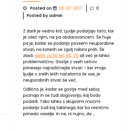
Posted on
05. 07. 2017
0
Posted by admin
Z darili je vedno križ. Ljudje podarjajo tisto, kar
je všeč njim, ne pa obdarovancem. Še huje
pa je, kadar se podarijo povsem neuporabne
stvari, na katerih se zgolj nabira prah. Še
zlasti
darilo za 50 let, 60, 70
ali več je lahko
problematično. Gostje z vseh vetrov
prinesejo najrazličnejše stvari – ker imajo
ljudje v zrelih letih načeloma že vse, je
neuporabnih stvari še več.
Odlično je, kadar se gostje med seboj
poznajo in se tudi dogovorijo, kaj bodo
podarili. Tako lahko s skupnimi močmi
podarijo tudi kaj takšnega, kar bo resnično
prineslo veselje. In ne, ni nujno, da …