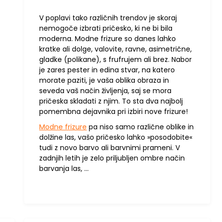
V poplavi tako različnih trendov je skoraj
nemogoče izbrati pričesko, ki ne bi bila
moderna. Modne frizure so danes lahko
kratke ali dolge, valovite, ravne, asimetrične,
gladke (polikane), s frufrujem ali brez. Nabor
je zares pester in edina stvar, na katero
morate paziti, je vaša oblika obraza in
seveda vaš način življenja, saj se mora
pričeska skladati z njim. To sta dva najbolj
pomembna dejavnika pri izbiri nove frizure!
Modne frizure
pa niso samo različne oblike in
dolžine las, vašo pričesko lahko »posodobite«
tudi z novo barvo ali barvnimi prameni. V
zadnjih letih je zelo priljubljen ombre način
barvanja las, …