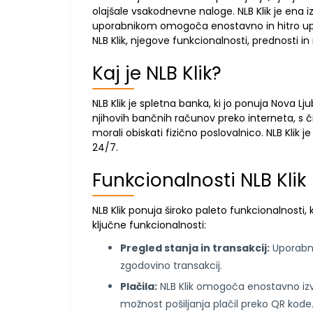
olajšale vsakodnevne naloge. NLB Klik je ena iz
uporabnikom omogoča enostavno in hitro uprav
NLB Klik, njegove funkcionalnosti, prednosti 
Kaj je NLB Klik?
NLB Klik je spletna banka, ki jo ponuja Nova
njihovih bančnih računov preko interneta, s či
morali obiskati fizično poslovalnico. NLB Klik
24/7.
Funkcionalnosti NLB Klik
NLB Klik ponuja široko paleto funkcionalnosti,
ključne funkcionalnosti:
Pregled stanja in transakcij:
Uporabnik
zgodovino transakcij.
Plačila:
NLB Klik omogoča enostavno izva
možnost pošiljanja plačil preko QR kode