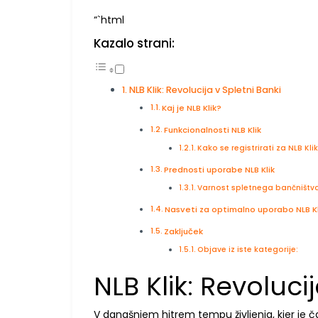
“`html
Kazalo strani:
NLB Klik: Revolucija v Spletni Banki
Kaj je NLB Klik?
Funkcionalnosti NLB Klik
Kako se registrirati za NLB Kli
Prednosti uporabe NLB Klik
Varnost spletnega bančništv
Nasveti za optimalno uporabo NLB Kl
Zaključek
Objave iz iste kategorije:
NLB Klik: Revoluci
V današnjem hitrem tempu življenja, kjer je č