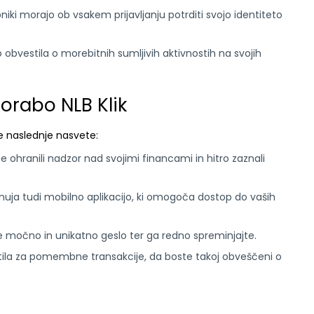
iki morajo ob vsakem prijavljanju potrditi svojo identiteto
obvestila o morebitnih sumljivih aktivnostih na svojih
orabo NLB Klik
jte naslednje nasvete:
 ohranili nadzor nad svojimi financami in hitro zaznali
uja tudi mobilno aplikacijo, ki omogoča dostop do vaših
 močno in unikatno geslo ter ga redno spreminjajte.
ila za pomembne transakcije, da boste takoj obveščeni o