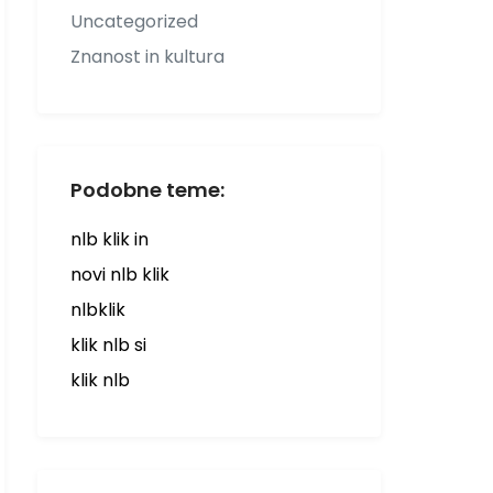
Uncategorized
Znanost in kultura
Podobne teme:
nlb klik in
novi nlb klik
nlbklik
klik nlb si
klik nlb