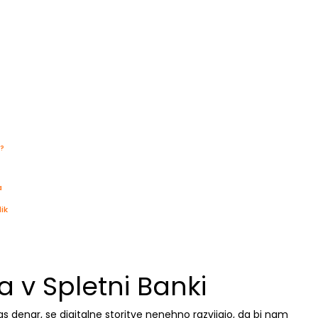
k?
a
ik
ja v Spletni Banki
as denar, se digitalne storitve nenehno razvijajo, da bi nam