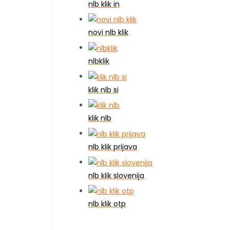
nlb klik in
novi nlb klik
nlbklik
klik nlb si
klik nlb
nlb klik prijava
nlb klik slovenija
nlb klik otp