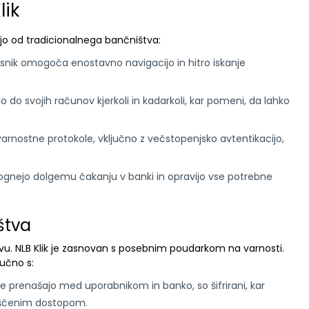
lik
jejo od tradicionalnega bančništva:
snik omogoča enostavno navigacijo in hitro iskanje
 do svojih računov kjerkoli in kadarkoli, kar pomeni, da lahko
varnostne protokole, vključno z večstopenjsko avtentikacijo,
zognejo dolgemu čakanju v banki in opravijo vse potrebne
štva
tvu. NLB Klik je zasnovan s posebnim poudarkom na varnosti.
učno s:
 se prenašajo med uporabnikom in banko, so šifrirani, kar
aščenim dostopom.