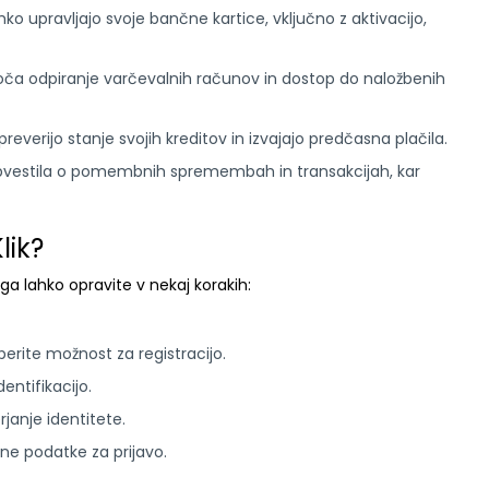
ko upravljajo svoje bančne kartice, vključno z aktivacijo,
ča odpiranje varčevalnih računov in dostop do naložbenih
reverijo stanje svojih kreditov in izvajajo predčasna plačila.
bvestila o pomembnih spremembah in transakcijah, kar
lik?
 ga lahko opravite v nekaj korakih:
berite možnost za registracijo.
entifikacijo.
rjanje identitete.
ne podatke za prijavo.