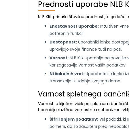
Prednosti uporabe NLB K
NLB Klik prinaša številne prednosti, ki ga loču
Enostavnost uporabe:
Intuitiven vme
potrebnih funkcij.
Dostopnost:
Uporabniki lahko dostopajo
upravljajo svoje finance tudi na poti.
Varnost:
NLB Klik uporablja najnovejše 
kar zagotavlja varnost vaših podatkov.
Ni čakalnih vrst:
Uporabniki se lahko i
transakcije iz udobja svojega doma.
Varnost spletnega bančni
Varnost je ključen vidik pri spletnem bančniš
Uporablja različne varnostne mehanizme, vklj
Šifriranjem podatkov:
Vsi podatki, ki
pomeni, da so zaščiteni pred nepoobl