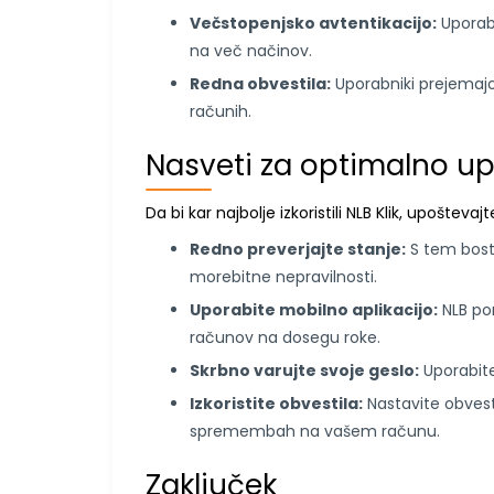
Večstopenjsko avtentikacijo:
Uporabn
na več načinov.
Redna obvestila:
Uporabniki prejemajo 
računih.
Nasveti za optimalno up
Da bi kar najbolje izkoristili NLB Klik, upošteva
Redno preverjajte stanje:
S tem boste
morebitne nepravilnosti.
Uporabite mobilno aplikacijo:
NLB pon
računov na dosegu roke.
Skrbno varujte svoje geslo:
Uporabite
Izkoristite obvestila:
Nastavite obvest
spremembah na vašem računu.
Zaključek