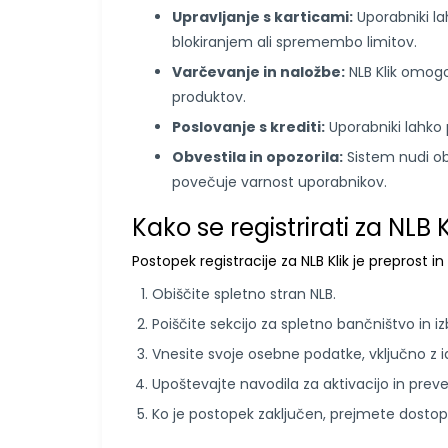
Upravljanje s karticami:
Uporabniki lah
blokiranjem ali spremembo limitov.
Varčevanje in naložbe:
NLB Klik omogo
produktov.
Poslovanje s krediti:
Uporabniki lahko p
Obvestila in opozorila:
Sistem nudi o
povečuje varnost uporabnikov.
Kako se registrirati za NLB K
Postopek registracije za NLB Klik je preprost in
Obiščite spletno stran NLB.
Poiščite sekcijo za spletno bančništvo in iz
Vnesite svoje osebne podatke, vključno z id
Upoštevajte navodila za aktivacijo in preve
Ko je postopek zaključen, prejmete dostop