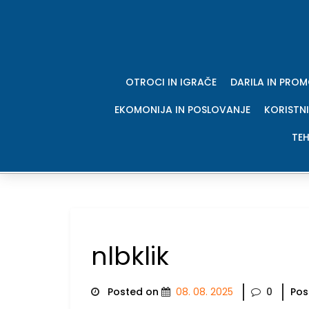
Skip
to
content
OTROCI IN IGRAČE
DARILA IN PRO
EKOMONIJA IN POSLOVANJE
KORISTNI
TEH
nlbklik
Posted on
08. 08. 2025
0
Pos