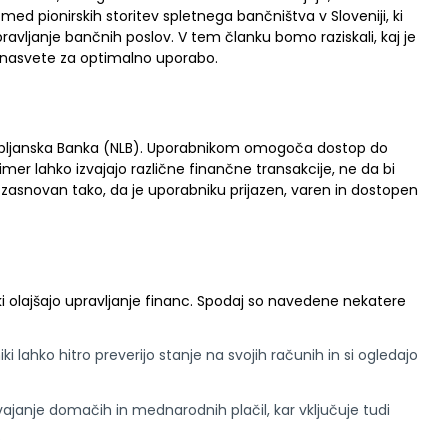
med pionirskih storitev spletnega bančništva v Sloveniji, ki
ljanje bančnih poslov. V tem članku bomo raziskali, kaj je
in nasvete za optimalno uporabo.
 Ljubljanska Banka (NLB). Uporabnikom omogoča dostop do
mer lahko izvajajo različne finančne transakcije, ne da bi
 je zasnovan tako, da je uporabniku prijazen, varen in dostopen
 ki olajšajo upravljanje financ. Spodaj so navedene nekatere
i lahko hitro preverijo stanje na svojih računih in si ogledajo
janje domačih in mednarodnih plačil, kar vključuje tudi
.