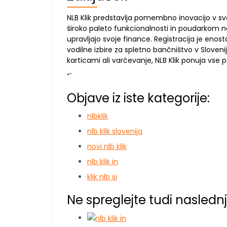
NLB Klik predstavlja pomembno inovacijo v sv
široko paleto funkcionalnosti in poudarkom n
upravljajo svoje finance. Registracija je enos
vodilne izbire za spletno bančništvo v Slovenij
karticami ali varčevanje, NLB Klik ponuja vse
“`
Objave iz iste kategorije:
nlbklik
nlb klik slovenija
novi nlb klik
nlb klik in
klik nlb si
Ne spreglejte tudi naslednj