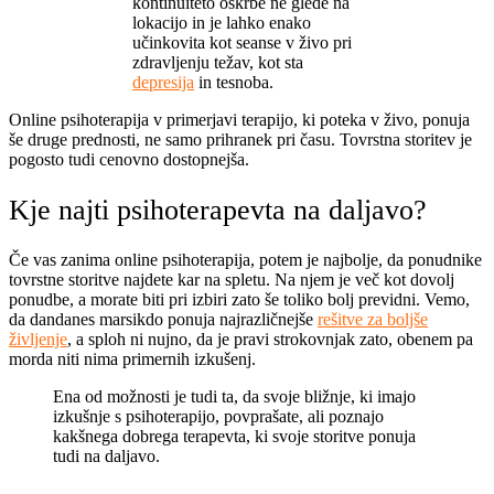
kontinuiteto oskrbe ne glede na
lokacijo in je lahko enako
učinkovita kot seanse v živo pri
zdravljenju težav, kot sta
depresija
in tesnoba.
Online psihoterapija v primerjavi terapijo, ki poteka v živo, ponuja
še druge prednosti, ne samo prihranek pri času. Tovrstna storitev je
pogosto tudi cenovno dostopnejša.
Kje najti psihoterapevta na daljavo?
Če vas zanima online psihoterapija, potem je najbolje, da ponudnike
tovrstne storitve najdete kar na spletu. Na njem je več kot dovolj
ponudbe, a morate biti pri izbiri zato še toliko bolj previdni. Vemo,
da dandanes marsikdo ponuja najrazličnejše
rešitve za boljše
življenje
, a sploh ni nujno, da je pravi strokovnjak zato, obenem pa
morda niti nima primernih izkušenj.
Ena od možnosti je tudi ta, da svoje bližnje, ki imajo
izkušnje s psihoterapijo, povprašate, ali poznajo
kakšnega dobrega terapevta, ki svoje storitve ponuja
tudi na daljavo.