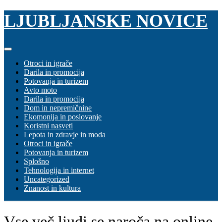
Skip
LJUBLJANSKE NOVICE
to
content
Otroci in igrače
Darila in promocija
Potovanja in turizem
Avto moto
Darila in promocija
Dom in nepremičnine
Ekomonija in poslovanje
Koristni nasveti
Lepota in zdravje in moda
Otroci in igrače
Potovanja in turizem
Splošno
Tehnologija in internet
Uncategorized
Znanost in kultura
Vse več ljudi se naroča na online