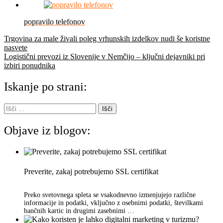
popravilo telefonov
Navigacija
Trgovina za male živali poleg vrhunskih izdelkov nudi še koristne
nasvete
prispevka
Logistični prevozi iz Slovenije v Nemčijo – ključni dejavniki pri
izbiri ponudnika
Iskanje po strani:
Išči:
Objave iz blogov:
Preverite, zakaj potrebujemo SSL certifikat
Preko svetovnega spleta se vsakodnevno izmenjujejo različne
informacije in podatki, vključno z osebnimi podatki, številkami
bančnih kartic in drugimi zasebnimi …