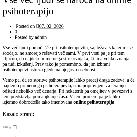
psihoterapijo
Posted on
07. 02. 2026
0
Posted by admin
Vse več ljudi pomoč išče pri psihoterapevtih, saj težav, s katerimi se
soočajo, ne zmorejo reševati več sami. V prvi vrsti pa je pri tem
ključno, da najdejo primernega strokovnjaka, ki ima veliko znanja
pa tudi izkušenj. Prav tako je pomembno, da jim izbrani
psihoterapevt ustreza glede na njegovo osebnost.
Vemo pa, da so storitve psihoterapije lahko precej draga zadeva, a če
najdemo primernega psihoterapevta, smo pripravljeni za terapijo
odšteti nekoliko več denarja. Pri nekaterih pa omejitev v povezavi s
tem predstavlja pomanjkanje časa. V tem primeru pa je lahko
izjemno dobrodošla tako imenovana
online psihoterapija
.
Kazalo strani: