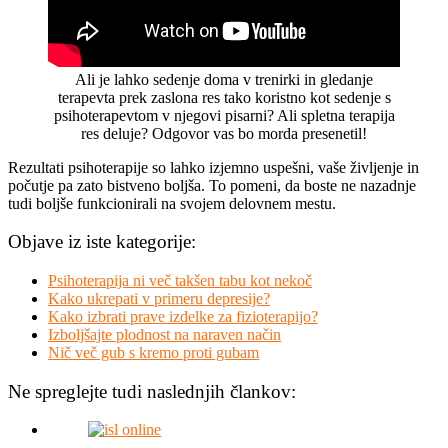
Ali je lahko sedenje doma v trenirki in gledanje
terapevta prek zaslona res tako koristno kot sedenje s
psihoterapevtom v njegovi pisarni? Ali spletna terapija
res deluje? Odgovor vas bo morda presenetil!
Rezultati psihoterapije so lahko izjemno uspešni, vaše življenje in
počutje pa zato bistveno boljša. To pomeni, da boste ne nazadnje
tudi boljše funkcionirali na svojem delovnem mestu.
Objave iz iste kategorije:
Psihoterapija ni več takšen tabu kot nekoč
Kako ukrepati v primeru depresije?
Kako izbrati prave izdelke za fizioterapijo?
Izboljšajte plodnost na naraven način
Nič več gub s kremo proti gubam
Ne spreglejte tudi naslednjih člankov: