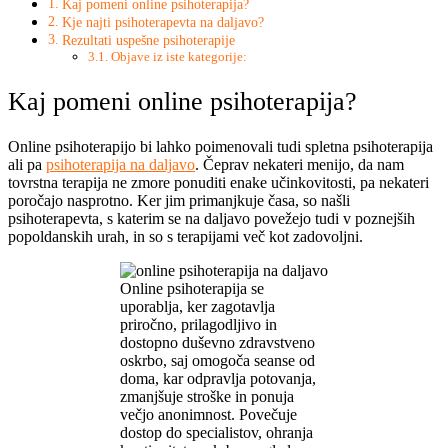
Kaj pomeni online psihoterapija?
Kje najti psihoterapevta na daljavo?
Rezultati uspešne psihoterapije
Objave iz iste kategorije:
Kaj pomeni online psihoterapija?
Online psihoterapijo bi lahko poimenovali tudi spletna psihoterapija
ali pa
psihoterapija na daljavo
. Čeprav nekateri menijo, da nam
tovrstna terapija ne zmore ponuditi enake učinkovitosti, pa nekateri
poročajo nasprotno. Ker jim primanjkuje časa, so našli
psihoterapevta, s katerim se na daljavo povežejo tudi v poznejših
popoldanskih urah, in so s terapijami več kot zadovoljni.
Online psihoterapija se
uporablja, ker zagotavlja
priročno, prilagodljivo in
dostopno duševno zdravstveno
oskrbo, saj omogoča seanse od
doma, kar odpravlja potovanja,
zmanjšuje stroške in ponuja
večjo anonimnost. Povečuje
dostop do specialistov, ohranja