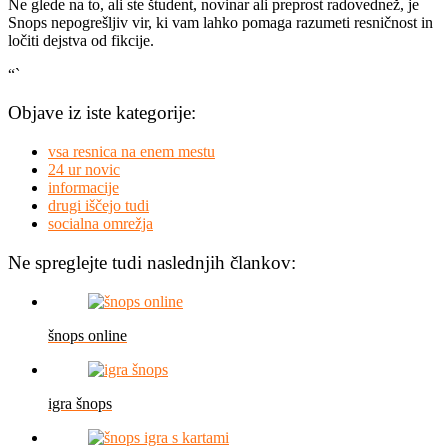
Ne glede na to, ali ste študent, novinar ali preprost radovednež, je
Snops nepogrešljiv vir, ki vam lahko pomaga razumeti resničnost in
ločiti dejstva od fikcije.
“`
Objave iz iste kategorije:
vsa resnica na enem mestu
24 ur novic
informacije
drugi iščejo tudi
socialna omrežja
Ne spreglejte tudi naslednjih člankov:
šnops online
igra šnops