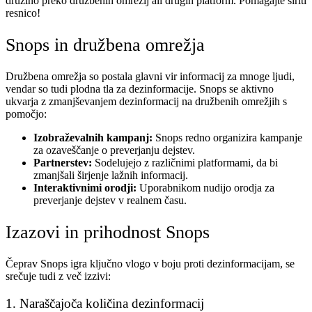
družino preko družbenih omrežij ali drugih platform. Pomagajte širiti
resnico!
Snops in družbena omrežja
Družbena omrežja so postala glavni vir informacij za mnoge ljudi,
vendar so tudi plodna tla za dezinformacije. Snops se aktivno
ukvarja z zmanjševanjem dezinformacij na družbenih omrežjih s
pomočjo:
Izobraževalnih kampanj:
Snops redno organizira kampanje
za ozaveščanje o preverjanju dejstev.
Partnerstev:
Sodelujejo z različnimi platformami, da bi
zmanjšali širjenje lažnih informacij.
Interaktivnimi orodji:
Uporabnikom nudijo orodja za
preverjanje dejstev v realnem času.
Izazovi in prihodnost Snops
Čeprav Snops igra ključno vlogo v boju proti dezinformacijam, se
srečuje tudi z več izzivi:
1. Naraščajoča količina dezinformacij