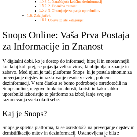
1. Naraščajoča količina dezinformacij
2. Finančna trajnost
3. Ohranjanje zaupanja uporabnikov
Zaključek
Objave iz iste kategorije:
Snops Online: Vaša Prva Postaja
za Informacije in Znanost
V digitalni dobi, ko je dostop do informacij hitrejši in enostavnejši
kot kdaj koli prej, se pojavlja veliko virov, ki obljubljajo znanje in
zabavo. Med njimi je tudi platforma Snops, ki je postala sinonim za
preverjanje dejstev in razkrivanje resnic v svetu, polnem
dezinformacij. V tem članku se bomo podrobneje osredotočili na
Snops online, njegove funkcionalnosti, koristi in kako lahko
uporabniki izkoristijo to platformo za izboljšanje svojega
razumevanja sveta okoli sebe.
Kaj je Snops?
Snops je spletna platforma, ki se osredotoča na preverjanje dejstev in
demistifikacijo mitov in dezinformacij. Ustanovljena je bila z