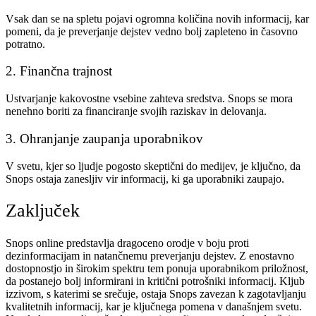
Vsak dan se na spletu pojavi ogromna količina novih informacij, kar
pomeni, da je preverjanje dejstev vedno bolj zapleteno in časovno
potratno.
2. Finančna trajnost
Ustvarjanje kakovostne vsebine zahteva sredstva. Snops se mora
nenehno boriti za financiranje svojih raziskav in delovanja.
3. Ohranjanje zaupanja uporabnikov
V svetu, kjer so ljudje pogosto skeptični do medijev, je ključno, da
Snops ostaja zanesljiv vir informacij, ki ga uporabniki zaupajo.
Zaključek
Snops online predstavlja dragoceno orodje v boju proti
dezinformacijam in natančnemu preverjanju dejstev. Z enostavno
dostopnostjo in širokim spektru tem ponuja uporabnikom priložnost,
da postanejo bolj informirani in kritični potrošniki informacij. Kljub
izzivom, s katerimi se srečuje, ostaja Snops zavezan k zagotavljanju
kvalitetnih informacij, kar je ključnega pomena v današnjem svetu.