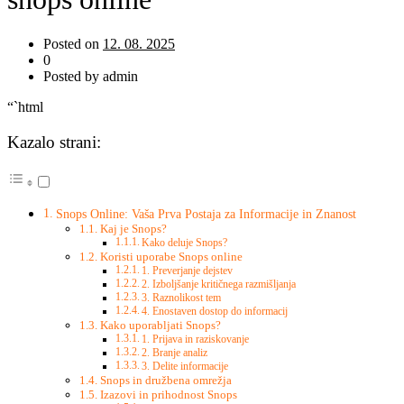
Posted on
12. 08. 2025
0
Posted by admin
“`html
Kazalo strani:
Snops Online: Vaša Prva Postaja za Informacije in Znanost
Kaj je Snops?
Kako deluje Snops?
Koristi uporabe Snops online
1. Preverjanje dejstev
2. Izboljšanje kritičnega razmišljanja
3. Raznolikost tem
4. Enostaven dostop do informacij
Kako uporabljati Snops?
1. Prijava in raziskovanje
2. Branje analiz
3. Delite informacije
Snops in družbena omrežja
Izazovi in prihodnost Snops