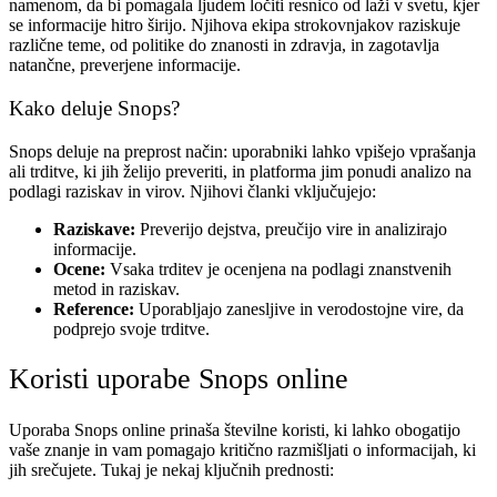
namenom, da bi pomagala ljudem ločiti resnico od laži v svetu, kjer
se informacije hitro širijo. Njihova ekipa strokovnjakov raziskuje
različne teme, od politike do znanosti in zdravja, in zagotavlja
natančne, preverjene informacije.
Kako deluje Snops?
Snops deluje na preprost način: uporabniki lahko vpišejo vprašanja
ali trditve, ki jih želijo preveriti, in platforma jim ponudi analizo na
podlagi raziskav in virov. Njihovi članki vključujejo:
Raziskave:
Preverijo dejstva, preučijo vire in analizirajo
informacije.
Ocene:
Vsaka trditev je ocenjena na podlagi znanstvenih
metod in raziskav.
Reference:
Uporabljajo zanesljive in verodostojne vire, da
podprejo svoje trditve.
Koristi uporabe Snops online
Uporaba Snops online prinaša številne koristi, ki lahko obogatijo
vaše znanje in vam pomagajo kritično razmišljati o informacijah, ki
jih srečujete. Tukaj je nekaj ključnih prednosti: