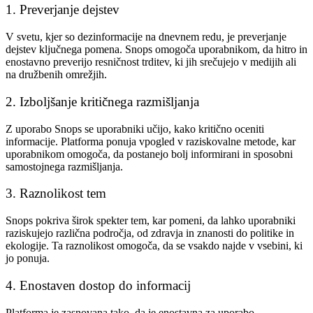
1. Preverjanje dejstev
V svetu, kjer so dezinformacije na dnevnem redu, je preverjanje
dejstev ključnega pomena. Snops omogoča uporabnikom, da hitro in
enostavno preverijo resničnost trditev, ki jih srečujejo v medijih ali
na družbenih omrežjih.
2. Izboljšanje kritičnega razmišljanja
Z uporabo Snops se uporabniki učijo, kako kritično oceniti
informacije. Platforma ponuja vpogled v raziskovalne metode, kar
uporabnikom omogoča, da postanejo bolj informirani in sposobni
samostojnega razmišljanja.
3. Raznolikost tem
Snops pokriva širok spekter tem, kar pomeni, da lahko uporabniki
raziskujejo različna področja, od zdravja in znanosti do politike in
ekologije. Ta raznolikost omogoča, da se vsakdo najde v vsebini, ki
jo ponuja.
4. Enostaven dostop do informacij
Platforma je zasnovana tako, da je enostavna za uporabo.