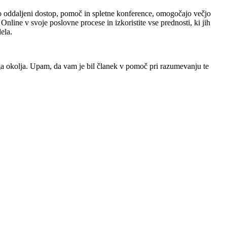
 so oddaljeni dostop, pomoč in spletne konference, omogočajo večjo
nline v svoje poslovne procese in izkoristite vse prednosti, ki jih
ela.
ega okolja. Upam, da vam je bil članek v pomoč pri razumevanju te