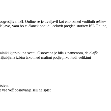
grešljiva. ISL Online se je uveljavil kot eno izmed vodilnih rešitev
daljavo, vam bo ta članek ponudil celovit pregled storitev ISL Online,
lniki kjerkoli na svetu. Osnovana je bila z namenom, da olajša
jubljena izbira tako med malimi podjetji kot tudi velikimi
tstvu.
vse več poslovanja seli na splet.