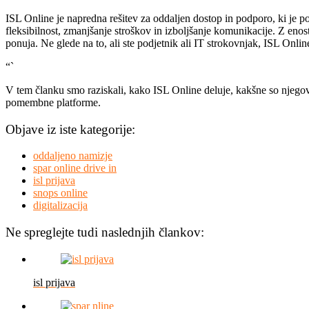
ISL Online je napredna rešitev za oddaljen dostop in podporo, ki je p
fleksibilnost, zmanjšanje stroškov in izboljšanje komunikacije. Z enos
ponuja. Ne glede na to, ali ste podjetnik ali IT strokovnjak, ISL Onli
“`
V tem članku smo raziskali, kako ISL Online deluje, kakšne so njegov
pomembne platforme.
Objave iz iste kategorije:
oddaljeno namizje
spar online drive in
isl prijava
snops online
digitalizacija
Ne spreglejte tudi naslednjih člankov:
isl prijava