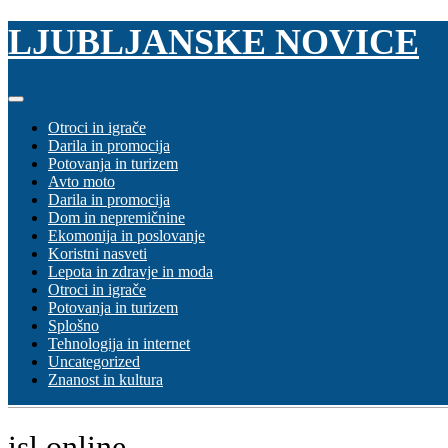
Skip
LJUBLJANSKE NOVICE
to
content
Otroci in igrače
Darila in promocija
Potovanja in turizem
Avto moto
Darila in promocija
Dom in nepremičnine
Ekomonija in poslovanje
Koristni nasveti
Lepota in zdravje in moda
Otroci in igrače
Potovanja in turizem
Splošno
Tehnologija in internet
Uncategorized
Znanost in kultura
isl online