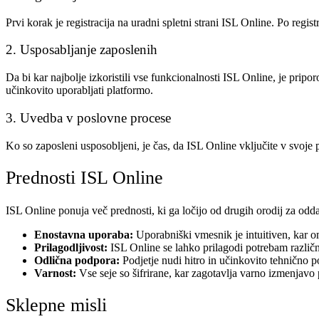
Prvi korak je registracija na uradni spletni strani ISL Online. Po regi
2. Usposabljanje zaposlenih
Da bi kar najbolje izkoristili vse funkcionalnosti ISL Online, je prip
učinkovito uporabljati platformo.
3. Uvedba v poslovne procese
Ko so zaposleni usposobljeni, je čas, da ISL Online vključite v svoje
Prednosti ISL Online
ISL Online ponuja več prednosti, ki ga ločijo od drugih orodij za od
Enostavna uporaba:
Uporabniški vmesnik je intuitiven, kar 
Prilagodljivost:
ISL Online se lahko prilagodi potrebam različni
Odlična podpora:
Podjetje nudi hitro in učinkovito tehnično 
Varnost:
Vse seje so šifrirane, kar zagotavlja varno izmenjavo
Sklepne misli