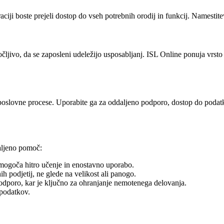
straciji boste prejeli dostop do vseh potrebnih orodij in funkcij. Namesti
oročljivo, da se zaposleni udeležijo usposabljanj. ISL Online ponuja vrs
 poslovne procese. Uporabite ga za oddaljeno podporo, dostop do podatk
daljeno pomoč:
omogoča hitro učenje in enostavno uporabo.
h podjetij, ne glede na velikost ali panogo.
podporo, kar je ključno za ohranjanje nemotenega delovanja.
 podatkov.