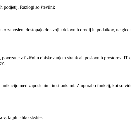
h podjetij. Razlogi so številni:
 lahko zaposleni dostopajo do svojih delovnih orodij in podatkov, ne gle
povezane z fizičnim obiskovanjem strank ali poslovnih prostorov. IT od
ov.
unikacijo med zaposlenimi in strankami. Z uporabo funkcij, kot so video
v, ki jih lahko sledite: