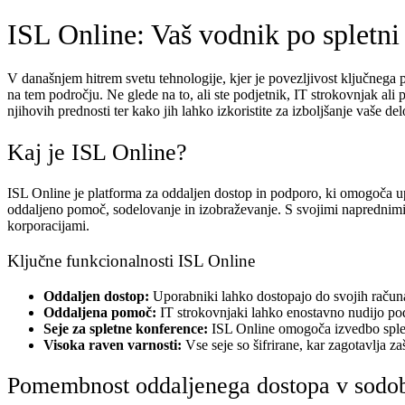
ISL Online: Vaš vodnik po spletn
V današnjem hitrem svetu tehnologije, kjer je povezljivost ključnega 
na tem področju. Ne glede na to, ali ste podjetnik, IT strokovnjak ali
njihovih prednosti ter kako jih lahko izkoristite za izboljšanje vaše de
Kaj je ISL Online?
ISL Online je platforma za oddaljen dostop in podporo, ki omogoča up
oddaljeno pomoč, sodelovanje in izobraževanje. S svojimi naprednimi 
korporacijami.
Ključne funkcionalnosti ISL Online
Oddaljen dostop:
Uporabniki lahko dostopajo do svojih računa
Oddaljena pomoč:
IT strokovnjaki lahko enostavno nudijo pod
Seje za spletne konference:
ISL Online omogoča izvedbo spletn
Visoka raven varnosti:
Vse seje so šifrirane, kar zagotavlja z
Pomembnost oddaljenega dostopa v sodo