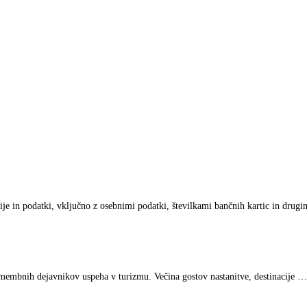
ije in podatki, vključno z osebnimi podatki, številkami bančnih kartic in drug
omembnih dejavnikov uspeha v turizmu. Večina gostov nastanitve, destinacije …