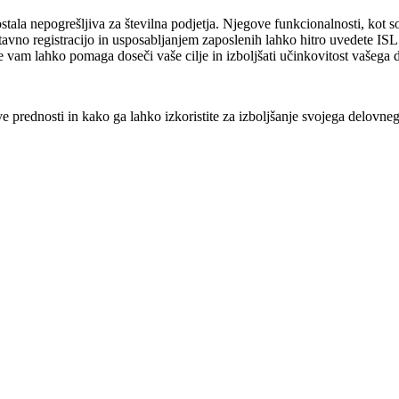
ostala nepogrešljiva za številna podjetja. Njegove funkcionalnosti, kot
tavno registracijo in usposabljanjem zaposlenih lahko hitro uvedete ISL O
ne vam lahko pomaga doseči vaše cilje in izboljšati učinkovitost vašega d
e prednosti in kako ga lahko izkoristite za izboljšanje svojega delovn