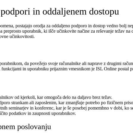
i podpori in oddaljenem dostopu
pomena, postajajo orodja za oddaljeno podporo in dostop vedno bolj nepo
 pa preprosto uporabnik, ki išče učinkovite načine za reševanje težav na 
lovne učinkovitosti.
orabnikom, da povežejo svoje računalnike ali naprave z drugimi računa
funkcijami in uporabniku prijaznim vmesnikom je ISL Online postal pril
lnikov od kjerkoli, kar omogoča delo na daljavo brez težav.
poro strankam ali zaposlenim, kar zmanjšuje potrebo po fizičnem priso
ih seminarjev in konferenc, kar je še posebej pomembno v dobi, ko se 
aščito podatkov in zaupnosti uporabnikov.
bnem poslovanju