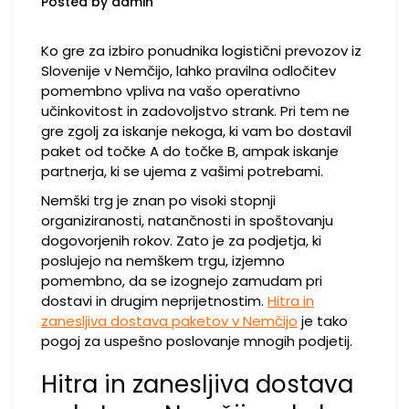
Posted by admin
Ko gre za izbiro ponudnika logistični prevozov iz
Slovenije v Nemčijo, lahko pravilna odločitev
pomembno vpliva na vašo operativno
učinkovitost in zadovoljstvo strank. Pri tem ne
gre zgolj za iskanje nekoga, ki vam bo dostavil
paket od točke A do točke B, ampak iskanje
partnerja, ki se ujema z vašimi potrebami.
Nemški trg je znan po visoki stopnji
organiziranosti, natančnosti in spoštovanju
dogovorjenih rokov. Zato je za podjetja, ki
poslujejo na nemškem trgu, izjemno
pomembno, da se izognejo zamudam pri
dostavi in drugim neprijetnostim.
Hitra in
zanesljiva dostava paketov v Nemčijo
je tako
pogoj za uspešno poslovanje mnogih podjetij.
Hitra in zanesljiva dostava