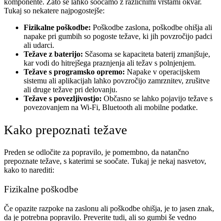
komponente. Zato se lahko soočamo z različnimi vrstami okvar.
Tukaj so nekatere najpogostejše:
Fizikalne poškodbe:
Poškodbe zaslona, poškodbe ohišja ali
napake pri gumbih so pogoste težave, ki jih povzročijo padci
ali udarci.
Težave z baterijo:
Sčasoma se kapaciteta baterij zmanjšuje,
kar vodi do hitrejšega praznjenja ali težav s polnjenjem.
Težave s programsko opremo:
Napake v operacijskem
sistemu ali aplikacijah lahko povzročijo zamrznitev, zrušitve
ali druge težave pri delovanju.
Težave s povezljivostjo:
Občasno se lahko pojavijo težave s
povezovanjem na Wi-Fi, Bluetooth ali mobilne podatke.
Kako prepoznati težave
Preden se odločite za popravilo, je pomembno, da natančno
prepoznate težave, s katerimi se soočate. Tukaj je nekaj nasvetov,
kako to narediti:
Fizikalne poškodbe
Če opazite razpoke na zaslonu ali poškodbe ohišja, je to jasen znak,
da je potrebna popravilo. Preverite tudi, ali so gumbi še vedno