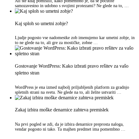
Ali ste kdaj pomislili, kako pomembno je, da se počutite
samozavestno in udobno s svojimi protezami? Ne glede na to, …
Kaj sploh so umetni zobje?
Ljudje pogosto vse nadomestke zob imenujemo kar umetni zobje, in
to ne glede na to, ali gre za mostičke, zobne …
Gostovanje WordPress: Kako izbrati pravo rešitev za vašo
spletno stran
WordPress je ena izmed najbolj priljubljenih platform za gradnjo
spletnih strani na svetu. Ne glede na to, ali želite ustvariti …
Zakaj izbira moške denarnice zahteva premislek
Na prvi pogled se zdi, da je izbira denarnice preprosta naloga,
vendar pogosto ni tako. Ta majhen predmet ima pomembno …