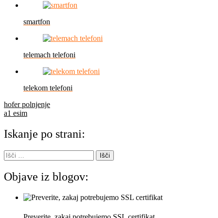
smartfon
telemach telefoni
telekom telefoni
Navigacija
hofer polnjenje
a1 esim
prispevka
Iskanje po strani:
Išči:
Objave iz blogov:
Preverite, zakaj potrebujemo SSL certifikat