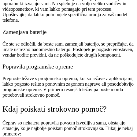
uporabniki izvajajo sami. Na spletu je na voljo veliko vodičev in
videoposnetkov, ki vam lahko pomagajo pri tem procesu.
Upoštevajte, da lahko potrebujete specifična orodja za vaš model
telefona.
Zamenjava baterije
Če ste se odločili, da boste sami zamenjali baterijo, se prepričajte, da
imate ustrezno nadomestno baterijo. Postopek je pogosto enostaven,
vendar bodite previdni, da ne poškodujete drugih komponent.
Popravila programske opreme
Preproste težave s programsko opremo, kot so težave z aplikacijami,
lahko pogosto rešite s ponovnim zagonom naprave ali posodobitvijo
programske opreme. V primeru resnejših težav pa boste morda
potrebovali strokovno pomoč.
Kdaj poiskati strokovno pomoč?
Čeprav so nekatera popravila povsem izvedljiva sama, obstajajo
situacije, ko je najbolje poiskati pomoč strokovnjaka. Tukaj je nekaj
primerov: