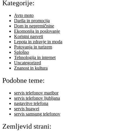
Kategorije:
Avto moto
Darila in promocija
Dom in nepremičnine
Ekomonija in poslovanje
Koristni nasveti
Lepota in zdravje in moda
Potovanja in turizem
Splošno
Tehnologija in internet
Uncategorized
Znanost in kultura
Podobne teme:
servis telefonov maribor
servis telefonov ljubljana
nastavitve telefona
servis huawei
servis samsung telefonov
Zemljevid strani: