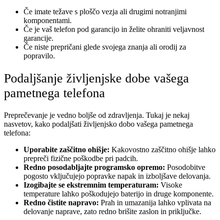
Če imate težave s ploščo vezja ali drugimi notranjimi
komponentami.
Če je vaš telefon pod garancijo in želite ohraniti veljavnost
garancije.
Če niste prepričani glede svojega znanja ali orodij za
popravilo.
Podaljšanje življenjske dobe vašega
pametnega telefona
Preprečevanje je vedno boljše od zdravljenja. Tukaj je nekaj
nasvetov, kako podaljšati življenjsko dobo vašega pametnega
telefona:
Uporabite zaščitno ohišje:
Kakovostno zaščitno ohišje lahko
prepreči fizične poškodbe pri padcih.
Redno posodabljajte programsko opremo:
Posodobitve
pogosto vključujejo popravke napak in izboljšave delovanja.
Izogibajte se ekstremnim temperaturam:
Visoke
temperature lahko poškodujejo baterijo in druge komponente.
Redno čistite napravo:
Prah in umazanija lahko vplivata na
delovanje naprave, zato redno brišite zaslon in priključke.