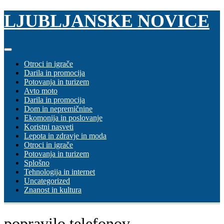
Skip
LJUBLJANSKE NOVICE
to
content
Otroci in igrače
Darila in promocija
Potovanja in turizem
Avto moto
Darila in promocija
Dom in nepremičnine
Ekomonija in poslovanje
Koristni nasveti
Lepota in zdravje in moda
Otroci in igrače
Potovanja in turizem
Splošno
Tehnologija in internet
Uncategorized
Znanost in kultura
popravilo telefonov