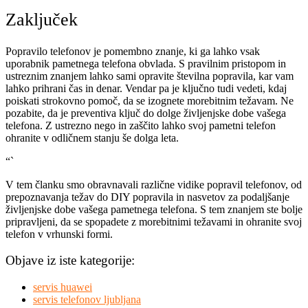
Zaključek
Popravilo telefonov je pomembno znanje, ki ga lahko vsak
uporabnik pametnega telefona obvlada. S pravilnim pristopom in
ustreznim znanjem lahko sami opravite številna popravila, kar vam
lahko prihrani čas in denar. Vendar pa je ključno tudi vedeti, kdaj
poiskati strokovno pomoč, da se izognete morebitnim težavam. Ne
pozabite, da je preventiva ključ do dolge življenjske dobe vašega
telefona. Z ustrezno nego in zaščito lahko svoj pametni telefon
ohranite v odličnem stanju še dolga leta.
“`
V tem članku smo obravnavali različne vidike popravil telefonov, od
prepoznavanja težav do DIY popravila in nasvetov za podaljšanje
življenjske dobe vašega pametnega telefona. S tem znanjem ste bolje
pripravljeni, da se spopadete z morebitnimi težavami in ohranite svoj
telefon v vrhunski formi.
Objave iz iste kategorije:
servis huawei
servis telefonov ljubljana