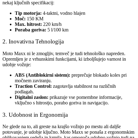
nekaj ključnih specifikacij:
Tip motorja:
4-taktni, vodno hlajen
Moč:
150 KM
Max. hitrost:
220 km/h
Poraba goriva:
5 l/100 km
2. Inovativna Tehnologija
Moto Maxx ni le zmogljiv, temveč je tudi tehnološko napreden.
Opremljen je z vrhunskimi funkcijami, ki izboljšujejo varnost in
udobje vožnje:
ABS (Antiblokirni sistem):
preprečuje blokado koles pri
močnem zaviranju.
Traction Control:
zagotavlja stabilnost na različnih
podlagah.
Digitalni zaslon:
prikazuje vse pomembne informacije,
vključno s hitrostjo, porabo goriva in navigacijo.
3. Udobnost in Ergonomija
Ne glede na to, ali greste na krajšo vožnjo po mestu ali daljše
potovanje, je udobje ključno. Moto Maxx se ponaša z ergonomskim
oblikovanjem sedeža in krmila, kar omogoča udobno vožnjo tudi na