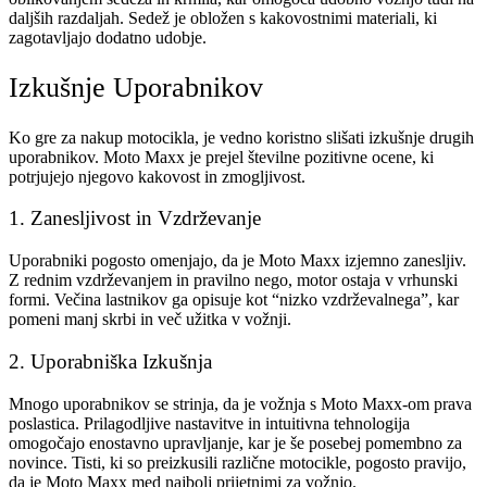
daljših razdaljah. Sedež je obložen s kakovostnimi materiali, ki
zagotavljajo dodatno udobje.
Izkušnje Uporabnikov
Ko gre za nakup motocikla, je vedno koristno slišati izkušnje drugih
uporabnikov. Moto Maxx je prejel številne pozitivne ocene, ki
potrjujejo njegovo kakovost in zmogljivost.
1. Zanesljivost in Vzdrževanje
Uporabniki pogosto omenjajo, da je Moto Maxx izjemno zanesljiv.
Z rednim vzdrževanjem in pravilno nego, motor ostaja v vrhunski
formi. Večina lastnikov ga opisuje kot “nizko vzdrževalnega”, kar
pomeni manj skrbi in več užitka v vožnji.
2. Uporabniška Izkušnja
Mnogo uporabnikov se strinja, da je vožnja s Moto Maxx-om prava
poslastica. Prilagodljive nastavitve in intuitivna tehnologija
omogočajo enostavno upravljanje, kar je še posebej pomembno za
novince. Tisti, ki so preizkusili različne motocikle, pogosto pravijo,
da je Moto Maxx med najbolj prijetnimi za vožnjo.