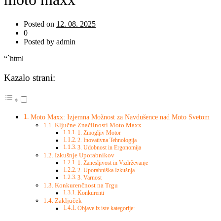
Posted on
12. 08. 2025
0
Posted by admin
“`html
Kazalo strani:
Moto Maxx: Izjemna Možnost za Navdušence nad Moto Svetom
Ključne Značilnosti Moto Maxx
1. Zmogljiv Motor
2. Inovativna Tehnologija
3. Udobnost in Ergonomija
Izkušnje Uporabnikov
1. Zanesljivost in Vzdrževanje
2. Uporabniška Izkušnja
3. Varnost
Konkurenčnost na Trgu
Konkurenti
Zaključek
Objave iz iste kategorije: