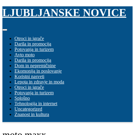
Skip
LJUBLJANSKE NOVICE
to
content
Otroci in igrače
Darila in promocija
Potovanja in turizem
Avto moto
Darila in promocija
Dom in nepremičnine
Ekomonija in poslovanje
Koristni nasveti
Lepota in zdravje in moda
Otroci in igrače
Potovanja in turizem
Splošno
Tehnologija in internet
Uncategorized
Znanost in kultura
moto maxx