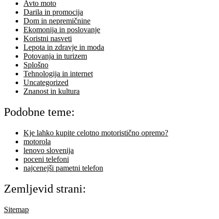
Avto moto
Darila in promocija
Dom in nepremičnine
Ekomonija in poslovanje
Koristni nasveti
Lepota in zdravje in moda
Potovanja in turizem
Splošno
Tehnologija in internet
Uncategorized
Znanost in kultura
Podobne teme:
Kje lahko kupite celotno motoristično opremo?
motorola
lenovo slovenija
poceni telefoni
najcenejši pametni telefon
Zemljevid strani:
Sitemap