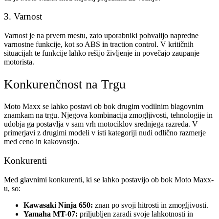
3. Varnost
Varnost je na prvem mestu, zato uporabniki pohvalijo napredne
varnostne funkcije, kot so ABS in traction control. V kritičnih
situacijah te funkcije lahko rešijo življenje in povečajo zaupanje
motorista.
Konkurenčnost na Trgu
Moto Maxx se lahko postavi ob bok drugim vodilnim blagovnim
znamkam na trgu. Njegova kombinacija zmogljivosti, tehnologije in
udobja ga postavlja v sam vrh motociklov srednjega razreda. V
primerjavi z drugimi modeli v isti kategoriji nudi odlično razmerje
med ceno in kakovostjo.
Konkurenti
Med glavnimi konkurenti, ki se lahko postavijo ob bok Moto Maxx-
u, so:
Kawasaki Ninja 650:
znan po svoji hitrosti in zmogljivosti.
Yamaha MT-07:
priljubljen zaradi svoje lahkotnosti in