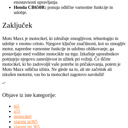
enostavnosti upravljanja.
Honda CB650R:
ponuja odlične varnostne funkcije in
udobje.
Zaključek
Moto Maxx je motocikel, ki združuje zmogljivost, tehnologijo in
udobje v enotno celoto. Njegove ključne značilnosti, kot so zmogljiv
motor, napredne varnostne funkcije in udobno oblikovanje, ga
postavljajo med vodilne motocikle na trgu. Izkušnje uporabnikov
potrjujejo njegovo zanesljivost in užitek pri vožnji. Če iščete
motocikel, ki bo zadovoljil vaše potrebe in pričakovanja, potem je
Moto Maxx odlična izbira. Ne glede na to, ali ste začetnik ali
izkušen motorist, vas bo ta motocikel zagotovo navdušil!
“`
Objave iz iste kategorije:
m5
a55
motocikel
xiaomi m365
xiaomi mi 365