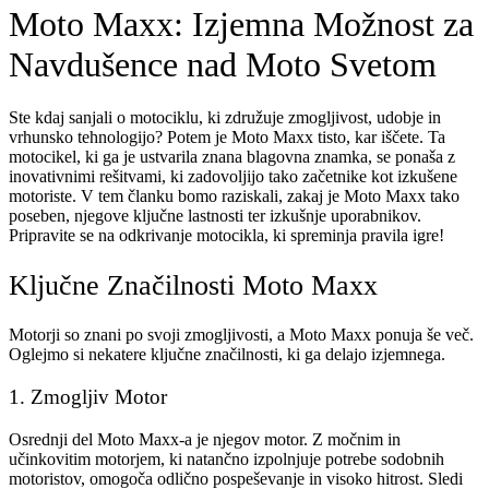
Moto Maxx: Izjemna Možnost za
Navdušence nad Moto Svetom
Ste kdaj sanjali o motociklu, ki združuje zmogljivost, udobje in
vrhunsko tehnologijo? Potem je Moto Maxx tisto, kar iščete. Ta
motocikel, ki ga je ustvarila znana blagovna znamka, se ponaša z
inovativnimi rešitvami, ki zadovoljijo tako začetnike kot izkušene
motoriste. V tem članku bomo raziskali, zakaj je Moto Maxx tako
poseben, njegove ključne lastnosti ter izkušnje uporabnikov.
Pripravite se na odkrivanje motocikla, ki spreminja pravila igre!
Ključne Značilnosti Moto Maxx
Motorji so znani po svoji zmogljivosti, a Moto Maxx ponuja še več.
Oglejmo si nekatere ključne značilnosti, ki ga delajo izjemnega.
1. Zmogljiv Motor
Osrednji del Moto Maxx-a je njegov motor. Z močnim in
učinkovitim motorjem, ki natančno izpolnjuje potrebe sodobnih
motoristov, omogoča odlično pospeševanje in visoko hitrost. Sledi