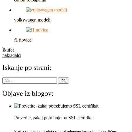
volkswagen modeli
f1 novice
Navigacija
škufca
nakladalci
prispevka
Iskanje po strani:
Išči:
Objave iz blogov:
Preverite, zakaj potrebujemo SSL certifikat
Preko svetovnega spleta se vsakodnevno izmenjujejo različne