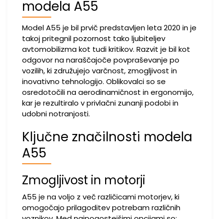
modela A55
Model A55 je bil prvič predstavljen leta 2020 in je
takoj pritegnil pozornost tako ljubiteljev
avtomobilizma kot tudi kritikov. Razvit je bil kot
odgovor na naraščajoče povpraševanje po
vozilih, ki združujejo varčnost, zmogljivost in
inovativno tehnologijo. Oblikovalci so se
osredotočili na aerodinamičnost in ergonomijo,
kar je rezultiralo v privlačni zunanji podobi in
udobni notranjosti.
Ključne značilnosti modela
A55
Zmogljivost in motorji
A55 je na voljo z več različicami motorjev, ki
omogočajo prilagoditev potrebam različnih
voznikov. Med najpogostejšimi opcijami so: