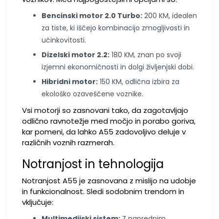
Bencinski motor 2.0 Turbo:
200 KM, idealen
za tiste, ki iščejo kombinacijo zmogljivosti in
učinkovitosti.
Dizelski motor 2.2:
180 KM, znan po svoji
izjemni ekonomičnosti in dolgi življenjski dobi.
Hibridni motor:
150 KM, odlična izbira za
ekološko ozaveščene voznike.
Vsi motorji so zasnovani tako, da zagotavljajo
odlično ravnotežje med močjo in porabo goriva,
kar pomeni, da lahko A55 zadovoljivo deluje v
različnih voznih razmerah.
Notranjost in tehnologija
Notranjost A55 je zasnovana z mislijo na udobje
in funkcionalnost. Sledi sodobnim trendom in
vključuje:
Multimedijski sistem:
Z naprednim