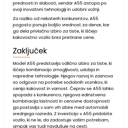
prednosti in slabosti, vendar A55 izstopa po
svoji inovativni tehnologiji in udobni vožnji.
Za razliko od nekaterih konkurentov, A55
pogosto ponuja boljšo vrednost za denar, kar
ga dela privlačno izbiro za tiste, ki iščejo
kakovostno vozilo brez pretirane cene.
Zaključek
Model A55 predstavlja odlično izbiro za tiste, ki
iščejo kombinacijo zmogljivosti, udobja in
napredne tehnologije. Njegov razvoj in zasnova
so odgovor na potrebe sodobnih voznikov, ki
cenijo kakovost in varnost. Čeprav se A55 lahko
spopada s konkurenco, njegova edinstvena
kombinacija lastnosti in cenovne dostopnosti
ga postavlja v sam vrh izbire med avtomobili
srednjega razreda. Z investicijo v A55 pridobite
vozilo, ki ne le, da zadostuje vašim potrebam,
ampak vas tudi navdušuje na cesti.