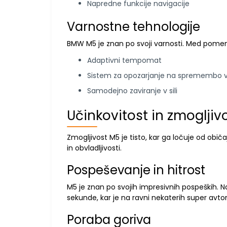
Napredne funkcije navigacije
Varnostne tehnologije
BMW M5 je znan po svoji varnosti. Med pome
Adaptivni tempomat
Sistem za opozarjanje na spremembo 
Samodejno zaviranje v sili
Učinkovitost in zmogljiv
Zmogljivost M5 je tisto, kar ga ločuje od običa
in obvladljivosti.
Pospeševanje in hitrost
M5 je znan po svojih impresivnih pospeških. 
sekunde, kar je na ravni nekaterih super avto
Poraba goriva