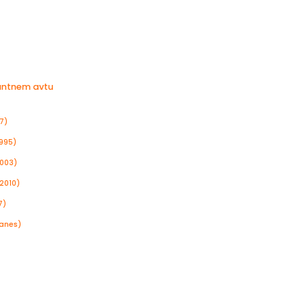
nantnem avtu
7)
1995)
2003)
2010)
7)
danes)