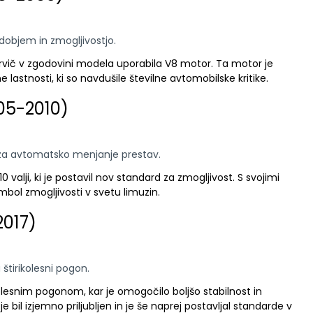
objem in zmogljivostjo.
 prvič v zgodovini modela uporabila V8 motor. Ta motor je
astnosti, ki so navdušile številne avtomobilske kritike.
005-2010)
a avtomatsko menjanje prestav.
 valji, ki je postavil nov standard za zmogljivost. S svojimi
mbol zmogljivosti v svetu limuzin.
2017)
štirikolesni pogon.
kolesnim pogonom, kar je omogočilo boljšo stabilnost in
e bil izjemno priljubljen in je še naprej postavljal standarde v