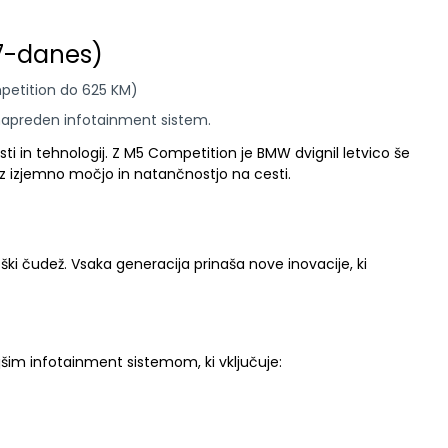
17-danes)
mpetition do 625 KM)
 napreden infotainment sistem.
ti in tehnologij. Z M5 Competition je BMW dvignil letvico še
o z izjemno močjo in natančnostjo na cesti.
ki čudež. Vsaka generacija prinaša nove inovacije, ki
šim infotainment sistemom, ki vključuje: