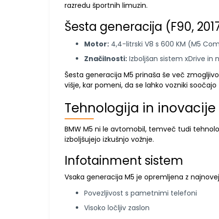
razredu športnih limuzin.
Šesta generacija (F90, 20
Motor:
4,4-litrski V8 s 600 KM (M5 Co
Značilnosti:
Izboljšan sistem xDrive in
Šesta generacija M5 prinaša še več zmogljivos
višje, kar pomeni, da se lahko vozniki soočaj
Tehnologija in inovacije
BMW M5 ni le avtomobil, temveč tudi tehnološ
izboljšujejo izkušnjo vožnje.
Infotainment sistem
Vsaka generacija M5 je opremljena z najnovej
Povezljivost s pametnimi telefoni
Visoko ločljiv zaslon