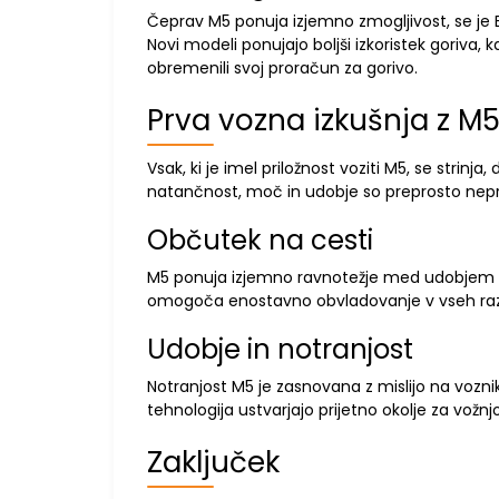
Čeprav M5 ponuja izjemno zmogljivost, se je BM
Novi modeli ponujajo boljši izkoristek goriva,
obremenili svoj proračun za gorivo.
Prva vozna izkušnja z M
Vsak, ki je imel priložnost voziti M5, se strin
natančnost, moč in udobje so preprosto nepri
Občutek na cesti
M5 ponuja izjemno ravnotežje med udobjem in 
omogoča enostavno obvladovanje v vseh ra
Udobje in notranjost
Notranjost M5 je zasnovana z mislijo na vozni
tehnologija ustvarjajo prijetno okolje za vožnjo
Zaključek