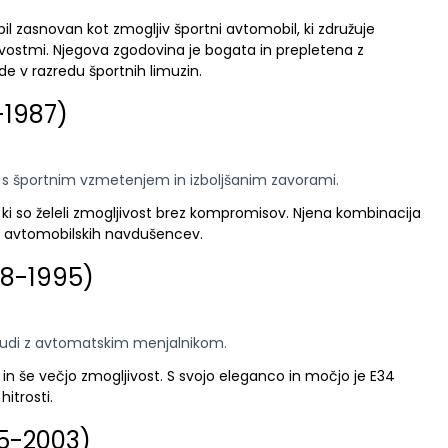
 bil zasnovan kot zmogljiv športni avtomobil, ki združuje
vostmi. Njegova zgodovina je bogata in prepletena z
rde v razredu športnih limuzin.
-1987)
 s športnim vzmetenjem in izboljšanim zavorami.
, ki so želeli zmogljivost brez kompromisov. Njena kombinacija
ost avtomobilskih navdušencev.
88-1995)
o tudi z avtomatskim menjalnikom.
 in še večjo zmogljivost. S svojo eleganco in močjo je E34
hitrosti.
95-2003)