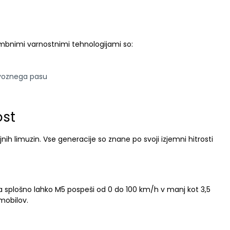
mbnimi varnostnimi tehnologijami so:
voznega pasu
ost
jnih limuzin. Vse generacije so znane po svoji izjemni hitrosti
Na splošno lahko M5 pospeši od 0 do 100 km/h v manj kot 3,5
mobilov.