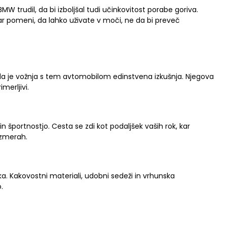
W trudil, da bi izboljšal tudi učinkovitost porabe goriva.
 kar pomeni, da lahko uživate v moči, ne da bi preveč
5
ja, da je vožnja s tem avtomobilom edinstvena izkušnja. Njegova
merljivi.
športnostjo. Cesta se zdi kot podaljšek vaših rok, kar
zmerah.
ka. Kakovostni materiali, udobni sedeži in vrhunska
.