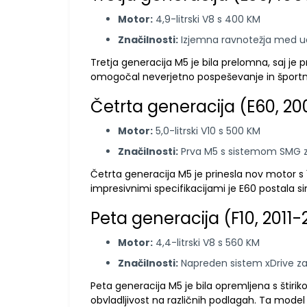
Motor:
4,9-litrski V8 s 400 KM
Značilnosti:
Izjemna ravnotežja med ud
Tretja generacija M5 je bila prelomna, saj je
omogočal neverjetno pospeševanje in športne l
Četrta generacija (E60, 2
Motor:
5,0-litrski V10 s 500 KM
Značilnosti:
Prva M5 s sistemom SMG z
Četrta generacija M5 je prinesla nov motor s 10
impresivnimi specifikacijami je E60 postala si
Peta generacija (F10, 2011-
Motor:
4,4-litrski V8 s 560 KM
Značilnosti:
Napreden sistem xDrive za 
Peta generacija M5 je bila opremljena s štiri
obvladljivost na različnih podlagah. Ta model j