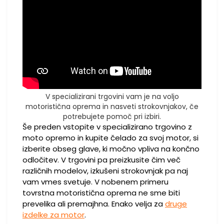
V specializirani trgovini vam je na voljo
motoristična oprema in nasveti strokovnjakov, če
potrebujete pomoč pri izbiri.
Še preden vstopite v specializirano trgovino z
moto opremo in kupite čelado za svoj motor, si
izberite obseg glave, ki močno vpliva na končno
odločitev. V trgovini pa preizkusite čim več
različnih modelov, izkušeni strokovnjak pa naj
vam vmes svetuje. V nobenem primeru
tovrstna motoristična oprema ne sme biti
prevelika ali premajhna. Enako velja za
druge
izdelke za motor
.