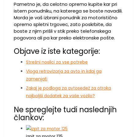
Pametno je, da celotno opremo kupite kar pri
istem ponudniku, na katerega se boste navadili.
Morda je vaš izbrani ponudnik za motoristično
opremo spletni trgovec, zato poskrbite, da
boste z njim prišli v stik preko telefonskega
pogovora ali pa kar preko elektronske pošte.
Objave iz iste kategorije:
Strešni nosilci za vse potrebe
Vloga retrovizorja za avto in kdaj ga
zamenjati
Zakaj je podloga za avtosedež za otroka
najboljši dodatek za vaše vozilo?
Ne spreglejte tudi naslednjih
člankov:
izpit za motor 125