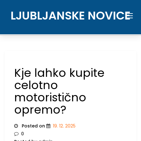
Skip
to
LJUBLJANSKE NOVICE
content
Kje lahko kupite
celotno
motoristično
opremo?
Posted on
19. 12. 2025
0