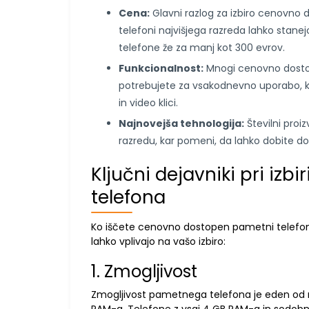
Cena:
Glavni razlog za izbiro cenovno
telefoni najvišjega razreda lahko stane
telefone že za manj kot 300 evrov.
Funkcionalnost:
Mnogi cenovno dostopn
potrebujete za vsakodnevno uporabo, ko
in video klici.
Najnovejša tehnologija:
Številni proi
razredu, kar pomeni, da lahko dobite do
Ključni dejavniki pri iz
telefona
Ko iščete cenovno dostopen pametni telefon,
lahko vplivajo na vašo izbiro:
1. Zmogljivost
Zmogljivost pametnega telefona je eden od n