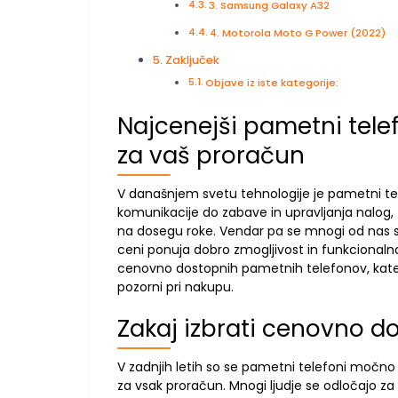
3. Samsung Galaxy A32
4. Motorola Moto G Power (2022)
Zaključek
Objave iz iste kategorije:
Najcenejši pametni telefo
za vaš proračun
V današnjem svetu tehnologije je pametni te
komunikacije do zabave in upravljanja nalog, t
na dosegu roke. Vendar pa se mnogi od nas spra
ceni ponuja dobro zmogljivost in funkcionalno
cenovno dostopnih pametnih telefonov, kater
pozorni pri nakupu.
Zakaj izbrati cenovno d
V zadnjih letih so se pametni telefoni močno ra
za vsak proračun. Mnogi ljudje se odločajo z