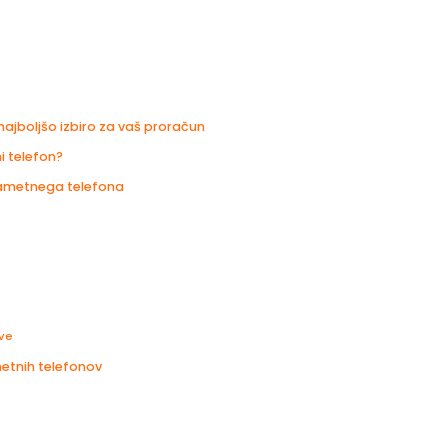
najboljšo izbiro za vaš proračun
i telefon?
a pametnega telefona
tve
etnih telefonov