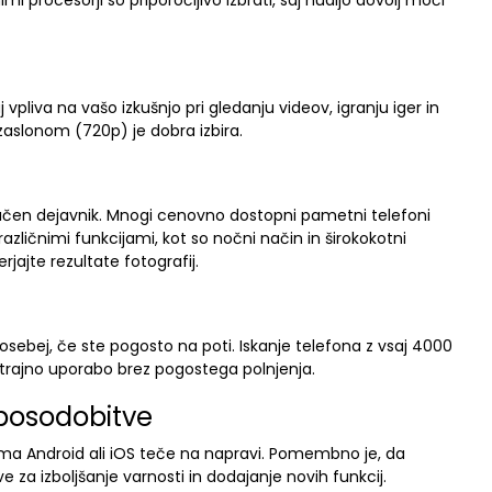
 procesorji so priporočljivo izbrati, saj nudijo dovolj moči
pliva na vašo izkušnjo pri gledanju videov, igranju iger in
 zaslonom (720p) je dobra izbira.
učen dejavnik. Mnogi cenovno dostopni pametni telefoni
različnimi funkcijami, kot so nočni način in širokokotni
jajte rezultate fotografij.
 posebej, če ste pogosto na poti. Iskanje telefona z vsaj 4000
gotrajno uporabo brez pogostega polnjenja.
posodobitve
tema Android ali iOS teče na napravi. Pomembno je, da
e za izboljšanje varnosti in dodajanje novih funkcij.