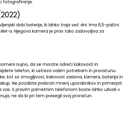
 fotografiranje.
(2022)
enjski dobi baterije, ki lahko traja več dni. Ima 6,5-palčni
RAM-a. Njegova kamera je prav tako zadovoljiva za
omeni nujno, da se morate odreči kakovosti in
 najdete telefon, ki ustreza vašim potrebam in proračunu.
, kot so zmogljivost, kakovost zaslona, kamera, baterija in
kup. Ne pozabite prebrati mnenj uporabnikov in primerjati
 za vas. S pravim pametnim telefonom boste lahko uživali v
nuja, ne da bi pri tem presegli svoj proračun.