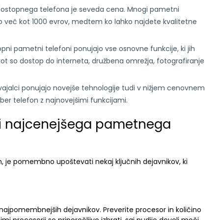
 dostopnega telefona je seveda cena. Mnogi pametni
jo več kot 1000 evrov, medtem ko lahko najdete kvalitetne
i pametni telefoni ponujajo vse osnovne funkcije, ki jih
t so dostop do interneta, družbena omrežja, fotografiranje
zvajalci ponujajo novejše tehnologije tudi v nižjem cenovnem
ber telefon z najnovejšimi funkcijami.
biri najcenejšega pametnega
 je pomembno upoštevati nekaj ključnih dejavnikov, ki
ajpomembnejših dejavnikov. Preverite procesor in količino