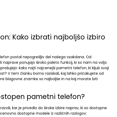
n: Kako izbrati najboljšo izbiro
lefon postal nepogrešljiv del našega vsakdana. Od
i naprave ponujajo široko paleto funkcij, ki so nam na voljo
šujejo: kako najti najcenejši pametni telefon, ki kljub svoji
st? V tem članku bomo raziskali, kaj lahko pričakujete od
e blagovne znamke so najboljše in na kaj morate biti
ostopen pametni telefon?
zvili, kar je privedlo do široke izbire naprav, ki so dostopne
a cenovno dostopne modele iz različnih razlogov: