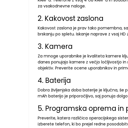
RAM-a. Telefone z vsaj 4 GB RAM-a in sodobnimi
za vsakodnevne naloge.
2. Kakovost zaslona
Kakovost zaslona je prav tako pomembna, saj v
brskanju po spletu. Iskanje naprave z vsaj HD
3. Kamera
Za mnoge uporabnike je kvaliteta kamere klj
danes ponujajo kamere z večjo ločljivostjo in 
objektiv. Preverite ocene uporabnikov in primer
4. Baterija
Dobra življenjska doba baterije je ključna, še
mAh baterijo je priporočljivo, saj ponuja dol
5. Programska oprema in 
Preverite, katera različica operacijskega sis
izberete telefon, ki bo prejel redne posodobitv