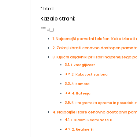
“`html
Kazalo strani:
Najcenejši pametni telefon: Kako izbrati 
Zakaj izbrati cenovno dostopen pametn
Ključni dejavniki pri izbiri najcenejšeg
1. Zmogljivost
2. Kakovost zaslona
3. Kamera
4. Baterija
5. Programska oprema in posodobi
Najboljše izbire cenovno dostopnih pam
1. Xiaomi Redmi Note 11
2. Realme 9i