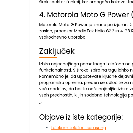
širok spekter funkcij, kar omogoča kakovostno
4. Motorola Moto G Power 
Motorola Moto G Power je znana po izjemni življ
zaslon, procesor MediaTek Helio G37 in 4 GB 
vsakodnevno uporabo.
Zaključek
Izbira najcenejšega pametnega telefona ne p
funkcionalnosti. S široko izbiro na trgu lahko
Pomembno je, da upoštevate ključne dejavnike
programska oprema, preden se odločite za na
več modelov, da boste našli najboljšo izbiro
vseh prednostih, ki jih sodobna tehnologija po
“`
Objave iz iste kategorije:
telekom telefoni samsung