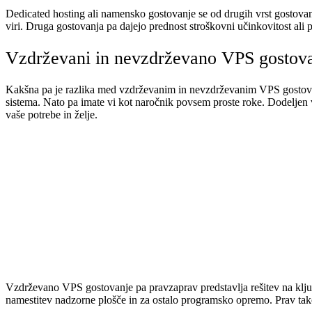
Dedicated hosting ali namensko gostovanje se od drugih vrst gostovan
viri. Druga gostovanja pa dajejo prednost stroškovni učinkovitost ali pr
Vzdrževani in nevzdrževano VPS gostov
Kakšna pa je razlika med vzdrževanim in nevzdrževanim VPS gostovan
sistema. Nato pa imate vi kot naročnik povsem proste roke. Dodeljen 
vaše potrebe in želje.
Vzdrževano VPS gostovanje pa pravzaprav predstavlja rešitev na ključ
namestitev nadzorne plošče in za ostalo programsko opremo. Prav tako 