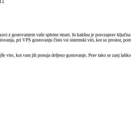
vezavi z gostovanjem vaše spletne strani. In kakšna je pravzaprav klj
tovanja, pri VPS gostovanju čisto vsi sistemski viri, kot so prostor, p
še vire, kot vam jih ponuja deljeno gostovanje. Prav tako se zanj lahko 