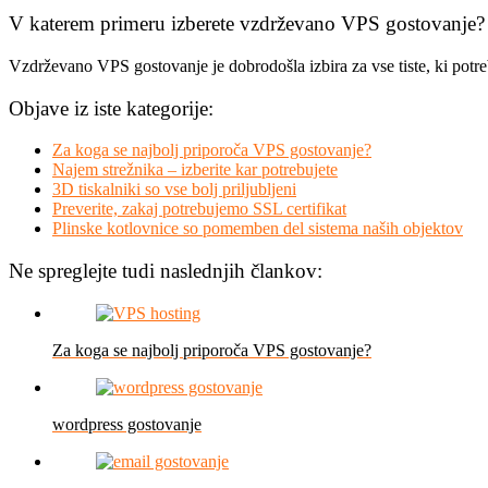
V katerem primeru izberete vzdrževano VPS gostovanje?
Vzdrževano VPS gostovanje je dobrodošla izbira za vse tiste, ki potre
Objave iz iste kategorije:
Za koga se najbolj priporoča VPS gostovanje?
Najem strežnika – izberite kar potrebujete
3D tiskalniki so vse bolj priljubljeni
Preverite, zakaj potrebujemo SSL certifikat
Plinske kotlovnice so pomemben del sistema naših objektov
Ne spreglejte tudi naslednjih člankov:
Za koga se najbolj priporoča VPS gostovanje?
wordpress gostovanje