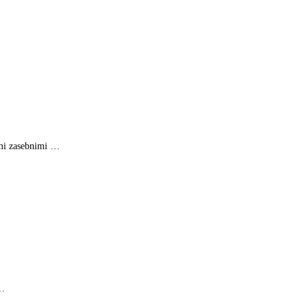
imi zasebnimi …
 …