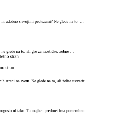
o in udobno s svojimi protezami? Ne glede na to, …
ne glede na to, ali gre za mostičke, zobne …
no stran
h strani na svetu. Ne glede na to, ali želite ustvariti …
dar pogosto ni tako. Ta majhen predmet ima pomembno …