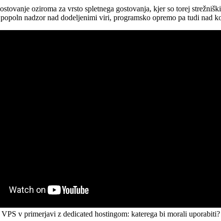
tovanje oziroma za vrsto spletnega gostovanja, kjer so torej strežniški
opoln nadzor nad dodeljenimi viri, programsko opremo pa tudi nad ko
VPS v primerjavi z dedicated hostingom: katerega bi morali uporabiti?