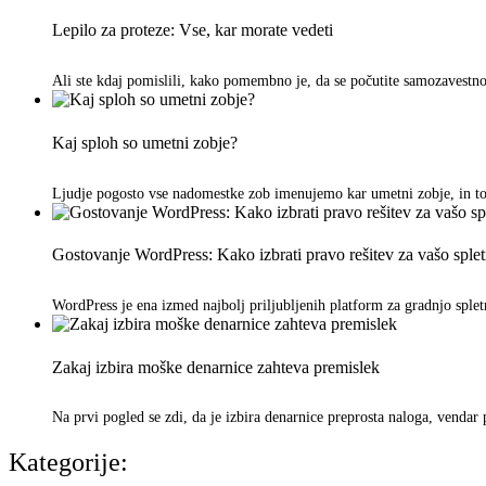
Lepilo za proteze: Vse, kar morate vedeti
Ali ste kdaj pomislili, kako pomembno je, da se počutite samozavestn
Kaj sploh so umetni zobje?
Ljudje pogosto vse nadomestke zob imenujemo kar umetni zobje, in to 
Gostovanje WordPress: Kako izbrati pravo rešitev za vašo splet
WordPress je ena izmed najbolj priljubljenih platform za gradnjo spletni
Zakaj izbira moške denarnice zahteva premislek
Na prvi pogled se zdi, da je izbira denarnice preprosta naloga, ven
Kategorije: