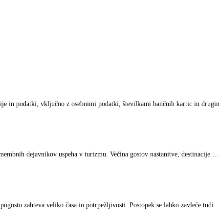
ije in podatki, vključno z osebnimi podatki, številkami bančnih kartic in drug
omembnih dejavnikov uspeha v turizmu. Večina gostov nastanitve, destinacije …
pogosto zahteva veliko časa in potrpežljivosti. Postopek se lahko zavleče tudi