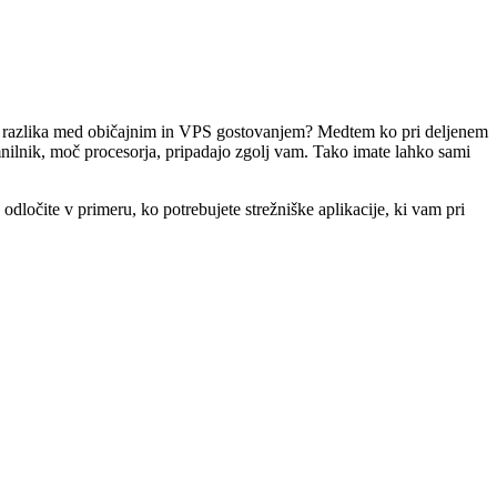
učna razlika med običajnim in VPS gostovanjem? Medtem ko pri deljenem
omnilnik, moč procesorja, pripadajo zgolj vam. Tako imate lahko sami
odločite v primeru, ko potrebujete strežniške aplikacije, ki vam pri