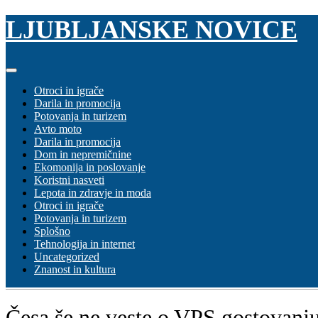
Skip
LJUBLJANSKE NOVICE
to
content
Otroci in igrače
Darila in promocija
Potovanja in turizem
Avto moto
Darila in promocija
Dom in nepremičnine
Ekomonija in poslovanje
Koristni nasveti
Lepota in zdravje in moda
Otroci in igrače
Potovanja in turizem
Splošno
Tehnologija in internet
Uncategorized
Znanost in kultura
Česa še ne veste o VPS gostovanj