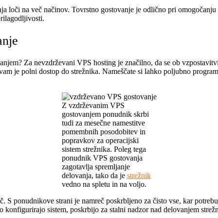
ja loči na več načinov. Tovrstno gostovanje je odlično pri omogočanju 
ilagodljivosti.
anje
jem? Za nevzdrževani VPS hosting je značilno, da se ob vzpostavitvi 
vam je polni dostop do strežnika. Nameščate si lahko poljubno programs
Z vzdrževanim VPS
gostovanjem ponudnik skrbi
tudi za mesečne namestitve
pomembnih posodobitev in
popravkov za operacijski
sistem strežnika. Poleg tega
ponudnik VPS gostovanja
zagotavlja spremljanje
delovanja, tako da je
strežnik
vedno na spletu in na voljo.
. S ponudnikove strani je namreč poskrbljeno za čisto vse, kar potrebuj
konfigurirajo sistem, poskrbijo za stalni nadzor nad delovanjem strežn