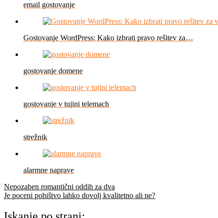
email gostovanje
Gostovanje WordPress: Kako izbrati pravo rešitev za…
gostovanje domene
gostovanje v tujini telemach
strežnik
alarmne naprave
Navigacija
Nepozaben romantični oddih za dva
Je poceni pohištvo lahko dovolj kvalitetno ali ne?
prispevka
Iskanje po strani: