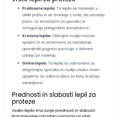
Praškasta lepila:
Ta lepila se nanesejo v
obliki prahu in se zmešajo z vodo, da ustvarijo
pasto. So enostavna za uporabo in
omogočajo prilagoditev konsistence.
Kremna lepila:
Običajno nudijo močan
oprijem in so enostavna za nanašanje.
Uporabniki pogosto poročajo o dobrem
udobju pri nošenju.
Gelna lepila:
Ta lepila so zasnovana za
dolgotrajno uporabo in nudijo visoko raven
oprijema. So odlična izbira za tiste, ki iščejo
zanesljivost.
Prednosti in slabosti lepil za
proteze
Vsako lepilo ima svoje prednosti in slabosti.
Razumevanje teh lahko pomaga pri izbiri