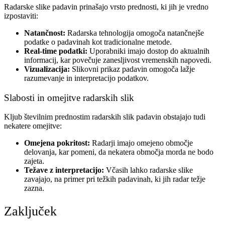
Radarske slike padavin prinašajo vrsto prednosti, ki jih je vredno
izpostaviti:
Natančnost:
Radarska tehnologija omogoča natančnejše
podatke o padavinah kot tradicionalne metode.
Real-time podatki:
Uporabniki imajo dostop do aktualnih
informacij, kar povečuje zanesljivost vremenskih napovedi.
Vizualizacija:
Slikovni prikaz padavin omogoča lažje
razumevanje in interpretacijo podatkov.
Slabosti in omejitve radarskih slik
Kljub številnim prednostim radarskih slik padavin obstajajo tudi
nekatere omejitve:
Omejena pokritost:
Radarji imajo omejeno območje
delovanja, kar pomeni, da nekatera območja morda ne bodo
zajeta.
Težave z interpretacijo:
Včasih lahko radarske slike
zavajajo, na primer pri težkih padavinah, ki jih radar težje
zazna.
Zaključek