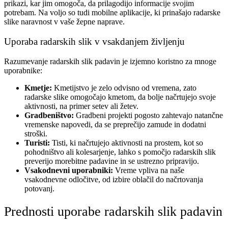
prikazi, kar jim omogoča, da prilagodijo informacije svojim
potrebam. Na voljo so tudi mobilne aplikacije, ki prinašajo radarske
slike naravnost v vaše žepne naprave.
Uporaba radarskih slik v vsakdanjem življenju
Razumevanje radarskih slik padavin je izjemno koristno za mnoge
uporabnike:
Kmetje:
Kmetijstvo je zelo odvisno od vremena, zato
radarske slike omogočajo kmetom, da bolje načrtujejo svoje
aktivnosti, na primer setev ali žetev.
Gradbeništvo:
Gradbeni projekti pogosto zahtevajo natančne
vremenske napovedi, da se preprečijo zamude in dodatni
stroški.
Turisti:
Tisti, ki načrtujejo aktivnosti na prostem, kot so
pohodništvo ali kolesarjenje, lahko s pomočjo radarskih slik
preverijo morebitne padavine in se ustrezno pripravijo.
Vsakodnevni uporabniki:
Vreme vpliva na naše
vsakodnevne odločitve, od izbire oblačil do načrtovanja
potovanj.
Prednosti uporabe radarskih slik padavin