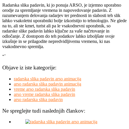
Radarska slika padavin, ki jo ponuja ARSO, je izjemno uporabno
orodje za spremljanje vremena in napovedovanje padavin. Z
razumevanjem delovanja radarjev ter prednosti in slabosti teh slik
lahko vsakoletni uporabniki bolje izkoristijo to tehnologijo. Ne glede
na to, ali ste kmet, turist ali pa le vsakodnevni uporabnik, so
radarske slike padavin lahko ključne za vaše načrtovanje in
odločanje. Z dostopom do teh podatkov lahko izboljšate svoje
izkušnje in se prilagodite nepredvidljivemu vremenu, ki nas
vsakodnevno spremlja.
“`
Objave iz iste kategorije:
radarska slika padavin arso animacija
arso radarska slika padavin animacija
vreme arso radarska slika padavin
arso vreme radarska slika padavin
arso radarska slika padavin
Ne spreglejte tudi naslednjih člankov: