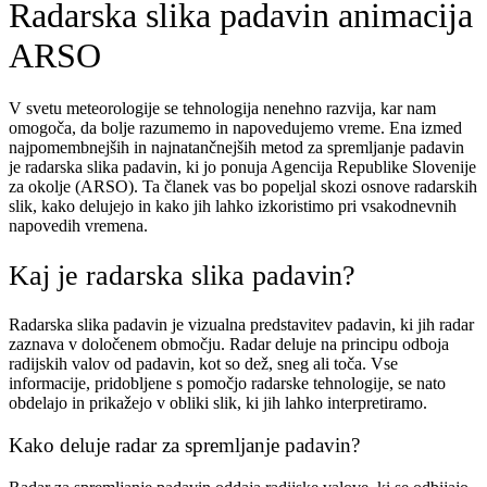
Radarska slika padavin animacija
ARSO
V svetu meteorologije se tehnologija nenehno razvija, kar nam
omogoča, da bolje razumemo in napovedujemo vreme. Ena izmed
najpomembnejših in najnatančnejših metod za spremljanje padavin
je radarska slika padavin, ki jo ponuja Agencija Republike Slovenije
za okolje (ARSO). Ta članek vas bo popeljal skozi osnove radarskih
slik, kako delujejo in kako jih lahko izkoristimo pri vsakodnevnih
napovedih vremena.
Kaj je radarska slika padavin?
Radarska slika padavin je vizualna predstavitev padavin, ki jih radar
zaznava v določenem območju. Radar deluje na principu odboja
radijskih valov od padavin, kot so dež, sneg ali toča. Vse
informacije, pridobljene s pomočjo radarske tehnologije, se nato
obdelajo in prikažejo v obliki slik, ki jih lahko interpretiramo.
Kako deluje radar za spremljanje padavin?