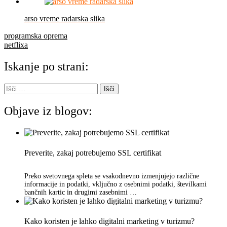
arso vreme radarska slika
Navigacija
programska oprema
netflixa
prispevka
Iskanje po strani:
Išči:
Objave iz blogov:
Preverite, zakaj potrebujemo SSL certifikat
Preko svetovnega spleta se vsakodnevno izmenjujejo različne
informacije in podatki, vključno z osebnimi podatki, številkami
bančnih kartic in drugimi zasebnimi …
Kako koristen je lahko digitalni marketing v turizmu?