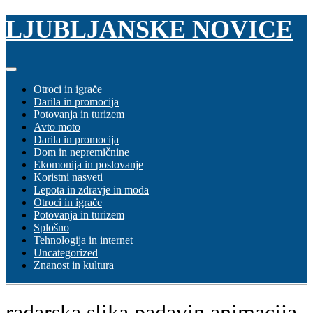
Skip
LJUBLJANSKE NOVICE
to
content
Otroci in igrače
Darila in promocija
Potovanja in turizem
Avto moto
Darila in promocija
Dom in nepremičnine
Ekomonija in poslovanje
Koristni nasveti
Lepota in zdravje in moda
Otroci in igrače
Potovanja in turizem
Splošno
Tehnologija in internet
Uncategorized
Znanost in kultura
radarska slika padavin animacija