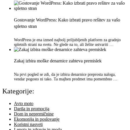
Gostovanje WordPress: Kako izbrati pravo rešitev za vašo
spletno stran
WordPress je ena izmed najbolj priljubljenih platform za gradnjo
spletnih strani na svetu. Ne glede na to, ali želite ustvariti …
Zakaj izbira moške denarnice zahteva premislek
Na prvi pogled se zdi, da je izbira denarnice preprosta naloga,
vendar pogosto ni tako. Ta majhen predmet ima pomembno …
Kategorije:
Avto moto
Darila in promocija
Dom in nepremičnine
Ekomonija in poslovanje
Koristni nasveti
Lepota in zdravje in moda