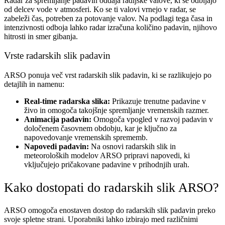
Radar za spremljanje padavin oddaja radijske valove, ki se odbijajo
od delcev vode v atmosferi. Ko se ti valovi vrnejo v radar, se
zabeleži čas, potreben za potovanje valov. Na podlagi tega časa in
intenzivnosti odboja lahko radar izračuna količino padavin, njihovo
hitrosti in smer gibanja.
Vrste radarskih slik padavin
ARSO ponuja več vrst radarskih slik padavin, ki se razlikujejo po
detajlih in namenu:
Real-time radarska slika:
Prikazuje trenutne padavine v
živo in omogoča takojšnje spremljanje vremenskih razmer.
Animacija padavin:
Omogoča vpogled v razvoj padavin v
določenem časovnem obdobju, kar je ključno za
napovedovanje vremenskih sprememb.
Napovedi padavin:
Na osnovi radarskih slik in
meteoroloških modelov ARSO pripravi napovedi, ki
vključujejo pričakovane padavine v prihodnjih urah.
Kako dostopati do radarskih slik ARSO?
ARSO omogoča enostaven dostop do radarskih slik padavin preko
svoje spletne strani. Uporabniki lahko izbirajo med različnimi