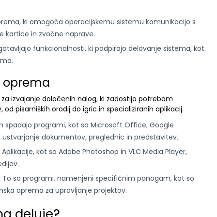
rema, ki omogoča operacijskemu sistemu komunikacijo s
čne kartice in zvočne naprave.
otavljajo funkcionalnosti, ki podpirajo delovanje sistema, kot
ema.
ka oprema
za izvajanje določenih nalog, ki zadostijo potrebam
d pisarniških orodij do igric in specializiranih aplikacij.
 spadajo programi, kot so Microsoft Office, Google
 ustvarjanje dokumentov, preglednic in predstavitev.
Aplikacije, kot so Adobe Photoshop in VLC Media Player,
dijev.
:
To so programi, namenjeni specifičnim panogam, kot so
mska oprema za upravljanje projektov.
a deluje?