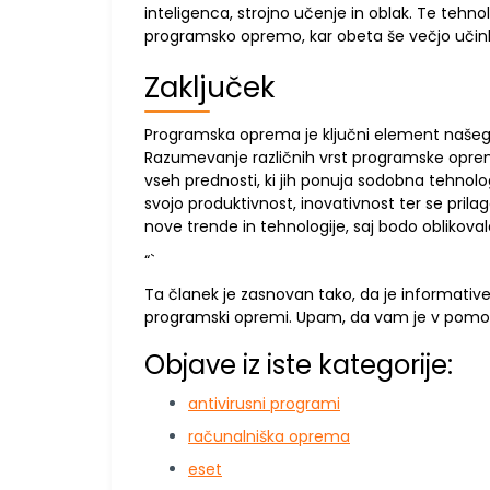
inteligenca, strojno učenje in oblak. Te tehno
programsko opremo, kar obeta še večjo učinko
Zaključek
Programska oprema je ključni element našega d
Razumevanje različnih vrst programske oprem
vseh prednosti, ki jih ponuja sodobna tehnol
svojo produktivnost, inovativnost ter se pril
nove trende in tehnologije, saj bodo oblikov
“`
Ta članek je zasnovan tako, da je informativ
programski opremi. Upam, da vam je v pomo
Objave iz iste kategorije:
antivirusni programi
računalniška oprema
eset