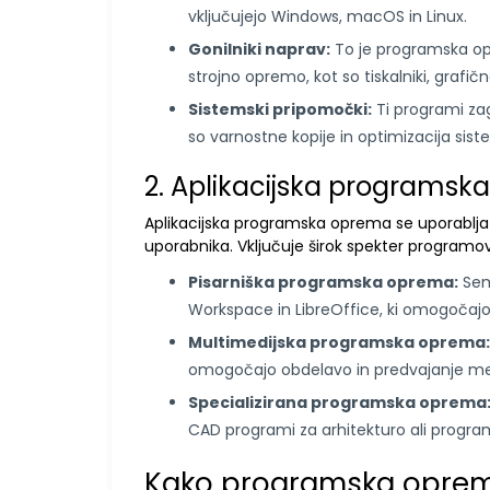
vključujejo Windows, macOS in Linux.
Gonilniki naprav:
To je programska op
strojno opremo, kot so tiskalniki, grafi
Sistemski pripomočki:
Ti programi zag
so varnostne kopije in optimizacija sist
2. Aplikacijska programs
Aplikacijska programska oprema se uporablja 
uporabnika. Vključuje širok spekter programov, o
Pisarniška programska oprema:
Sem
Workspace in LibreOffice, ki omogočajo
Multimedijska programska oprema:
omogočajo obdelavo in predvajanje me
Specializirana programska oprema
CAD programi za arhitekturo ali progra
Kako programska oprem