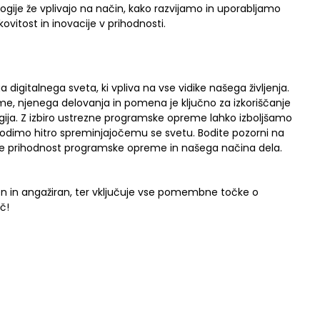
logije že vplivajo na način, kako razvijamo in uporabljamo
vitost in inovacije v prihodnosti.
igitalnega sveta, ki vpliva na vse vidike našega življenja.
e, njenega delovanja in pomena je ključno za izkoriščanje
ogija. Z izbiro ustrezne programske opreme lahko izboljšamo
agodimo hitro spreminjajočemu se svetu. Bodite pozorni na
ale prihodnost programske opreme in našega načina dela.
en in angažiran, ter vključuje vse pomembne točke o
č!