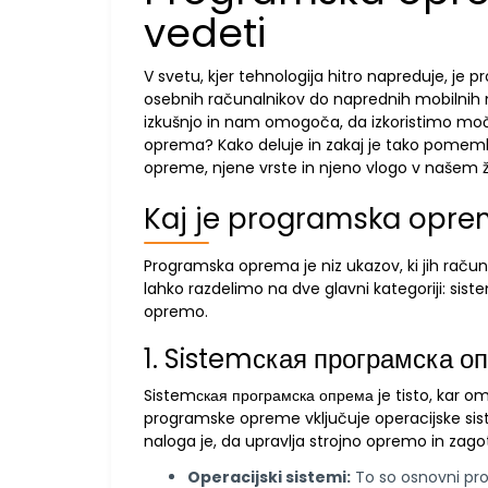
vedeti
V svetu, kjer tehnologija hitro napreduje, j
osebnih računalnikov do naprednih mobilnih
izkušnjo in nam omogoča, da izkoristimo mo
oprema? Kako deluje in zakaj je tako pomem
opreme, njene vrste in njeno vlogo v našem ži
Kaj je programska opr
Programska oprema je niz ukazov, ki jih računa
lahko razdelimo na dve glavni kategoriji: si
opremo.
1. Sistemская програмска о
Sistemская програмска опрема je tisto, kar o
programske opreme vključuje operacijske sis
naloga je, da upravlja strojno opremo in zagot
Operacijski sistemi:
To so osnovni pro