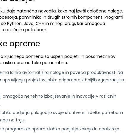
u daje natančna navodila, kako naj izvrši določene naloge.
rocesorja, pomnilnika in drugih strojnih komponent. Programi
kot so Python, Java, C++ in mnogi drugi, kar omogoča
zajo različnim potrebam.
ke opreme
ema ključnega pomena za uspeh podjetij in posameznikov.
programska oprema tako pomembna:
ema lahko avtomatizira naloge in poveča produktivnost. Na
ravljanje projektov lahko pripomore k boljši organizaciji in
dij omogoča nenehno izboljševanje in inovacije v različnih
.
hko podjetja prilagodijo svoje storitve in izdelke potrebam
mbe na trgu.
e programske opreme lahko podjetja zbirajo in analizirajo