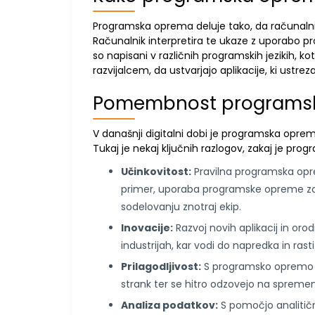
Programska oprema deluje tako, da računalnik
Računalnik interpretira te ukaze z uporabo p
so napisani v različnih programskih jezikih, 
razvijalcem, da ustvarjajo aplikacije, ki ustre
Pomembnost programs
V današnji digitalni dobi je programska opr
Tukaj je nekaj ključnih razlogov, zakaj je 
Učinkovitost:
Pravilna programska opr
primer, uporaba programske opreme za up
sodelovanju znotraj ekip.
Inovacije:
Razvoj novih aplikacij in oro
industrijah, kar vodi do napredka in rasti
Prilagodljivost:
S programsko opremo la
strank ter se hitro odzovejo na spreme
Analiza podatkov:
S pomočjo analitičn