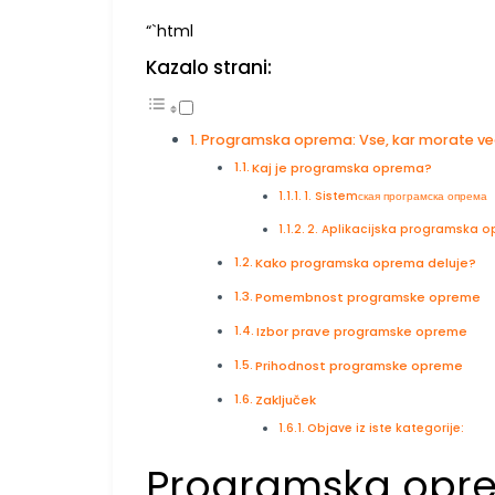
“`html
Kazalo strani:
Programska oprema: Vse, kar morate ve
Kaj je programska oprema?
1. Sistemская програмска опрема
2. Aplikacijska programska 
Kako programska oprema deluje?
Pomembnost programske opreme
Izbor prave programske opreme
Prihodnost programske opreme
Zaključek
Objave iz iste kategorije:
Programska opre