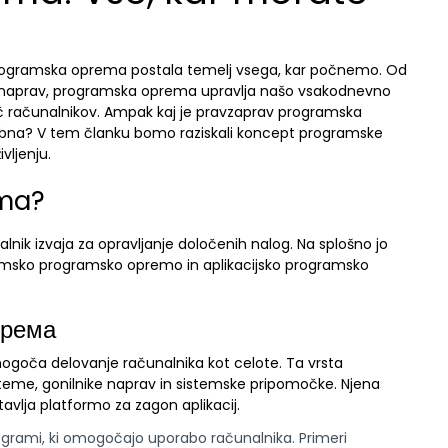
e programska oprema postala temelj vsega, kar počnemo. Od
 naprav, programska oprema upravlja našo vsakodnevno
č računalnikov. Ampak kaj je pravzaprav programska
bna? V tem članku bomo raziskali koncept programske
vljenju.
ema?
lnik izvaja za opravljanje določenih nalog. Na splošno jo
stemsko programsko opremo in aplikacijsko programsko
према
mogoča delovanje računalnika kot celote. Ta vrsta
teme, gonilnike naprav in sistemske pripomočke. Njena
avlja platformo za zagon aplikacij.
grami, ki omogočajo uporabo računalnika. Primeri