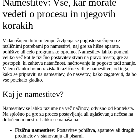
Namestitev: Vse, kar morate
vedeti o procesu in njegovih
korakih
V današnjem hitrem tempu življenja se pogosto srečujemo z
različnimi potrebami po namestitvi, naj gre za hišne aparate,
pohištvo ali celo programsko opremo. Namestitev lahko pomeni
veliko več kot le fizično postavitev stvari na pravo mesto; gre za
postopek, ki zahteva natančnost, načrtovanje in pogosto tudi znanje.
V tem članku bomo raziskali različne vidike namestitve, od tega,
kako se pripraviti na namestitev, do nasvetov, kako zagotoviti, da bo
vse potekalo gladko.
Kaj je namestitev?
Namestitev se lahko razume na več načinov, odvisno od konteksta.
Na splošno pa gre za proces postavljanja ali uglaševanja nečesa na
določenem mestu. Lahko se nanaša na:
Fizična namestitev:
Postavitev pohištva, aparatov ali drugih
predmetov v stanovanju ali pisarni.