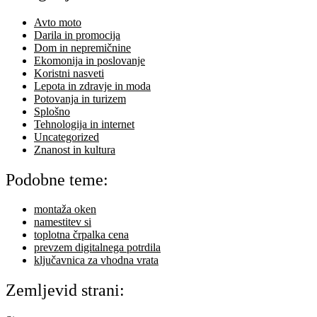
Avto moto
Darila in promocija
Dom in nepremičnine
Ekomonija in poslovanje
Koristni nasveti
Lepota in zdravje in moda
Potovanja in turizem
Splošno
Tehnologija in internet
Uncategorized
Znanost in kultura
Podobne teme:
montaža oken
namestitev si
toplotna črpalka cena
prevzem digitalnega potrdila
ključavnica za vhodna vrata
Zemljevid strani: