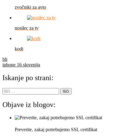
zvočniki za avto
nosilec za tv
kodi
Navigacija
bli
iphone 16 slovenija
prispevka
Iskanje po strani:
Išči:
Objave iz blogov:
Preverite, zakaj potrebujemo SSL certifikat