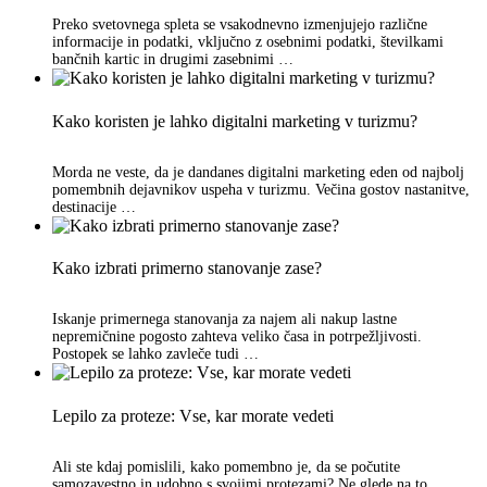
Preko svetovnega spleta se vsakodnevno izmenjujejo različne
informacije in podatki, vključno z osebnimi podatki, številkami
bančnih kartic in drugimi zasebnimi …
Kako koristen je lahko digitalni marketing v turizmu?
Morda ne veste, da je dandanes digitalni marketing eden od najbolj
pomembnih dejavnikov uspeha v turizmu. Večina gostov nastanitve,
destinacije …
Kako izbrati primerno stanovanje zase?
Iskanje primernega stanovanja za najem ali nakup lastne
nepremičnine pogosto zahteva veliko časa in potrpežljivosti.
Postopek se lahko zavleče tudi …
Lepilo za proteze: Vse, kar morate vedeti
Ali ste kdaj pomislili, kako pomembno je, da se počutite
samozavestno in udobno s svojimi protezami? Ne glede na to, …