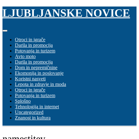
Skip
LJUBLJANSKE NOVICE
to
content
Otroci in igrače
Darila in promocija
Potovanja in turizem
Avto moto
Darila in promocija
Dom in nepremičnine
Ekomonija in poslovanje
Koristni nasveti
Lepota in zdravje in moda
Otroci in igrače
Potovanja in turizem
Splošno
Tehnologija in internet
Uncategorized
Znanost in kultura
namestitev