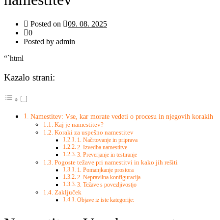
Posted on
09. 08. 2025
0
Posted by admin
“`html
Kazalo strani:
Namestitev: Vse, kar morate vedeti o procesu in njegovih korakih
Kaj je namestitev?
Koraki za uspešno namestitev
1. Načrtovanje in priprava
2. Izvedba namestitve
3. Preverjanje in testiranje
Pogoste težave pri namestitvi in kako jih rešiti
1. Pomanjkanje prostora
2. Nepravilna konfiguracija
3. Težave s povezljivostjo
Zaključek
Objave iz iste kategorije: