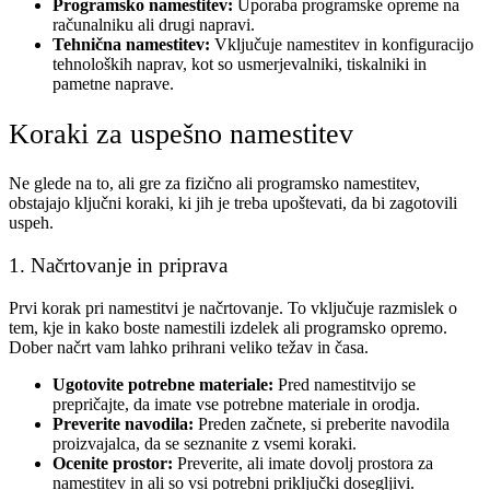
Programsko namestitev:
Uporaba programske opreme na
računalniku ali drugi napravi.
Tehnična namestitev:
Vključuje namestitev in konfiguracijo
tehnoloških naprav, kot so usmerjevalniki, tiskalniki in
pametne naprave.
Koraki za uspešno namestitev
Ne glede na to, ali gre za fizično ali programsko namestitev,
obstajajo ključni koraki, ki jih je treba upoštevati, da bi zagotovili
uspeh.
1. Načrtovanje in priprava
Prvi korak pri namestitvi je načrtovanje. To vključuje razmislek o
tem, kje in kako boste namestili izdelek ali programsko opremo.
Dober načrt vam lahko prihrani veliko težav in časa.
Ugotovite potrebne materiale:
Pred namestitvijo se
prepričajte, da imate vse potrebne materiale in orodja.
Preverite navodila:
Preden začnete, si preberite navodila
proizvajalca, da se seznanite z vsemi koraki.
Ocenite prostor:
Preverite, ali imate dovolj prostora za
namestitev in ali so vsi potrebni priključki dosegljivi.