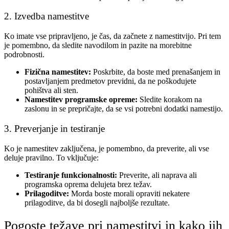
2. Izvedba namestitve
Ko imate vse pripravljeno, je čas, da začnete z namestitvijo. Pri tem
je pomembno, da sledite navodilom in pazite na morebitne
podrobnosti.
Fizična namestitev:
Poskrbite, da boste med prenašanjem in
postavljanjem predmetov previdni, da ne poškodujete
pohištva ali sten.
Namestitev programske opreme:
Sledite korakom na
zaslonu in se prepričajte, da se vsi potrebni dodatki namestijo.
3. Preverjanje in testiranje
Ko je namestitev zaključena, je pomembno, da preverite, ali vse
deluje pravilno. To vključuje:
Testiranje funkcionalnosti:
Preverite, ali naprava ali
programska oprema delujeta brez težav.
Prilagoditve:
Morda boste morali opraviti nekatere
prilagoditve, da bi dosegli najboljše rezultate.
Pogoste težave pri namestitvi in kako jih