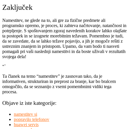
Zaključek
Namestitev, ne glede na to, ali gre za fizične predmete ali
programsko opremo, je proces, ki zahteva načrtovanje, natančnost in
potrpljenje. S spoštovanjem zgoraj navedenih korakov lahko olajšate
ta postopek in se izognete morebitnim težavam. Pomembno je tudi,
da se zavedate, da se lahko težave pojavijo, a jih je mogoče rešiti z
ustreznim znanjem in pristopom. Upamo, da vam bodo ti nasveti
pomagali pri vaši naslednji namestitvi in da boste uživali v rezultatih
svojega dela!
“`
Ta članek na temo “namestitev” je zasnovan tako, da je
informativen, strukturiran in preprost za branje, kar bo bralcem
omogočilo, da se seznanijo z vsemi pomembnimi vidiki tega
procesa.
Objave iz iste kategorije:
namestitev si
popravilo telefonov
huawei servis