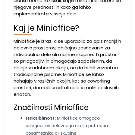
članku bomo raziskali, kaj je minioffice, katere so
njegove prednosti in kako ga lahko
implementirate v svoje delo.
Kaj je Minioffice?
Minioffice je izraz, ki se uporablja za opis manjših
delovnih prostorov, običajno zasnovanih za
individualno delo ali majhne skupine. Ti prostori
so prilagodljivi in omogočajo zaposlenim, da
delajo v udobnem okolju, ne da bi bili vezani na
tradicionalne pisarne. Minioffice se lahko
nahajajo v različnih okoljih, kot so coworking
prostori, domači uradi ali celo v malih poslovnih
enotah.
Značilnosti Minioffice
Fleksibilnost:
Minioffice omogoča
prilagoditev delovnega okolja potrebam
posameznika ali skupine.