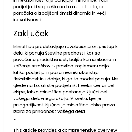
in fleksibilnost, ki ju ponujajo minioffice. Tudi
podjetja, ki so prešla na ta model dela, so
poročala o izboljšani timski dinamiki in večji
inovativnosti.
Zaključek
Minioffice predstavljajo revolucionaren pristop k
delu, ki ponuja številne prednosti, kot so
povečana produktivnost, boljša komunikacija in
znižanje stroškov. S pravilno implementacijo
lahko podjetja in posamezniki izkoristijo
fleksibilnost in udobje, ki ga ta model ponuja. Ne
glede na to, ali ste podjetnik, freelancer ali del
ekipe, lahko minioffice postanejo ključni del
vašega delovnega okolja. V svetu, kjer je
prilagodljivost ključna, je minioffice lahko prava
izbira za prihodnost vašega dela.
“`
This article provides a comprehensive overview