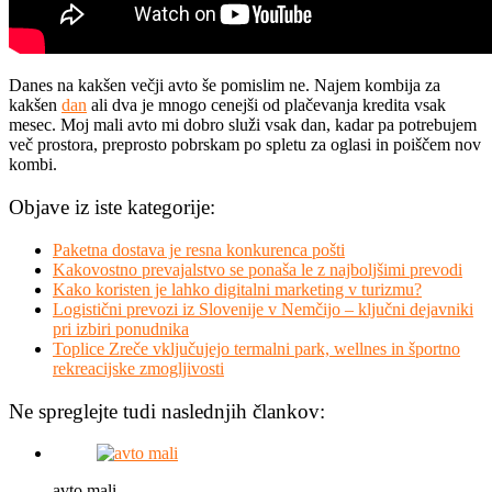
Danes na kakšen večji avto še pomislim ne. Najem kombija za
kakšen
dan
ali dva je mnogo cenejši od plačevanja kredita vsak
mesec. Moj mali avto mi dobro služi vsak dan, kadar pa potrebujem
več prostora, preprosto pobrskam po spletu za oglasi in poiščem nov
kombi.
Objave iz iste kategorije:
Paketna dostava je resna konkurenca pošti
Kakovostno prevajalstvo se ponaša le z najboljšimi prevodi
Kako koristen je lahko digitalni marketing v turizmu?
Logistični prevozi iz Slovenije v Nemčijo – ključni dejavniki
pri izbiri ponudnika
Toplice Zreče vključujejo termalni park, wellnes in športno
rekreacijske zmogljivosti
Ne spreglejte tudi naslednjih člankov:
avto mali