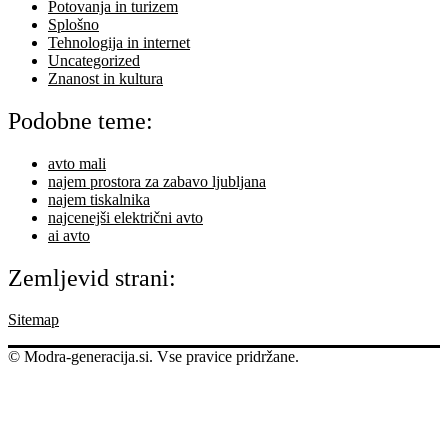
Potovanja in turizem
Splošno
Tehnologija in internet
Uncategorized
Znanost in kultura
Podobne teme:
avto mali
najem prostora za zabavo ljubljana
najem tiskalnika
najcenejši električni avto
ai avto
Zemljevid strani:
Sitemap
© Modra-generacija.si. Vse pravice pridržane.