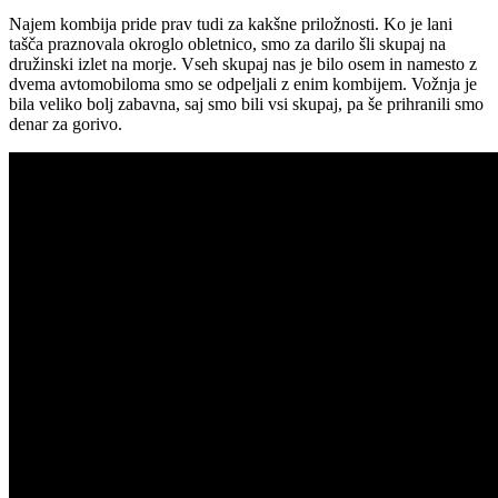
Najem kombija pride prav tudi za kakšne priložnosti. Ko je lani
tašča praznovala okroglo obletnico, smo za darilo šli skupaj na
družinski izlet na morje. Vseh skupaj nas je bilo osem in namesto z
dvema avtomobiloma smo se odpeljali z enim kombijem. Vožnja je
bila veliko bolj zabavna, saj smo bili vsi skupaj, pa še prihranili smo
denar za gorivo.