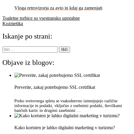
Vloga retrovizorja za avto in kdaj ga zamenjati
Navigacija
Toaletne torbice so vsestransko uporabne
Kozmetika
prispevka
Iskanje po strani:
Išči:
Objave iz blogov:
Preverite, zakaj potrebujemo SSL certifikat
Preko svetovnega spleta se vsakodnevno izmenjujejo različne
informacije in podatki, vključno z osebnimi podatki, številkami
bančnih kartic in drugimi zasebnimi …
Kako koristen je lahko digitalni marketing v turizmu?