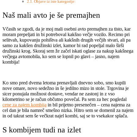
Objave iz iste kategorije:
Naš mali avto je še premajhen
Včasih se zgodi, da je moj mali osebni avto premajhen za tisto, kar
moram prepeljati in bi potreboval kakšno večje vozilo. Recimo pri
selitvah, kupovanju pohištva ali kakšnih drugih večjih stvari, ali pa
samo za kakšen družinski izlet, kamor bi rad popeljal malo širši
družinski krog. Skoraj sem že začel iskati oglase za nakup kakšnega
večjega avtomobila, ko sem se lopnil po glavi – jasno, najem
kombija!
Ko smo pred dvema letoma prenavljali dnevno sobo, smo kupili
nove omare, novo sedežno in še jedilno mizo in stole. Trgovina je
sicer ponujala možnost dostave, vendar ne zastonj in z vso
kilometrino se je račun občutno povečal. Pa sem za hec pogledal
cene za najem kombija
in bil prijetno presenečen – cena najema za
cel dan je bila namreč smešno nizka. Hitro sem se domenil za najem
in od takrat sem še večkrat najel kombi, saj se to vsekakor splača.
S kombijem tudi na izlet