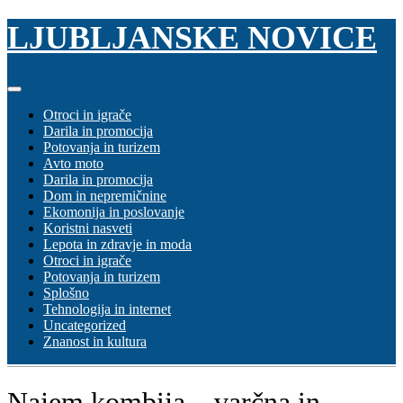
Skip
LJUBLJANSKE NOVICE
to
content
Otroci in igrače
Darila in promocija
Potovanja in turizem
Avto moto
Darila in promocija
Dom in nepremičnine
Ekomonija in poslovanje
Koristni nasveti
Lepota in zdravje in moda
Otroci in igrače
Potovanja in turizem
Splošno
Tehnologija in internet
Uncategorized
Znanost in kultura
Najem kombija – varčna in