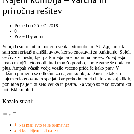
priročna rešitev
Posted on
25. 07. 2018
0
Posted by admin
Vem, da so trenutno moderni veliki avtomobili in SUV-ji, ampak
sam sem pristaš manjših avtov, ker so enostavni za parkiranje. Sploh
če živiš v mestu, kjer parkirnega prostora ni na pretek. Poleg tega
imajo manjši avtomobili tudi manjšo porabo, kar je zame še dodaten
plus. Ampak včasih večje vozilo vseeno pride še kako prav. V
takšnih primerih se odločim za najem kombija. Danes je takšen
najem zelo enostavno speljati kar preko interneta in le v nekaj klikih,
ponudba pa je tudi zelo velika in pestra. Na voljo so tako tovorni kot
potniški kombiji.
Kazalo strani:
Naš mali avto je še premajhen
S kombijem tudi na izlet