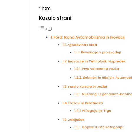
“`html
Kazalo strani:
Ford: Ikona Avtomobilizma in Inovacij
Zgodovina Forda
Revolucija v proizvodnji
Inovacije in Tehnološki Napredek
Prva Varnostna Vozila
Električni in Hibridni Avtomobi
Ford v Kulture in Družbi
Mustang: Legendaren Avtomo
Izazovi in Priložnosti
Prilagajanje Trgu
Zaključek
Objave iz iste kategorije: