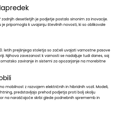
 Napredek
l. V zadnjih desetletjih je podjetje postalo sinonim za inovacije.
 pripomogla k uvajanju številnih novosti, ki so oblikovale
 60. letih prejšnjega stoletja so začeli uvajati varnostne pasove
riji. Njihova zavezanost k varnosti se nadaljuje tudi danes, saj
avtomatsko zaviranje in sistemi za opozarjanje na morebitne
bili
o mobilnost z razvojem električnih in hibridnih vozil. Modeli,
tning, predstavljajo prehod podjetja proti bolj okolju
vor na naraščajoče skrbi glede podnebnih sprememb in