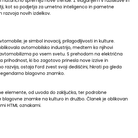
in natančno spremlja nove trende. Z vlaganjem v raziskave in
tji, kot so podjetja za umetno inteligenco in pametne
in razvoja novih izdelkov.
mobile; je simbol inovacij, prilagodljivosti in kulture.
oblikovala avtomobilsko industrijo, medtem ko njihovi
ev avtomobilizma po vsem svetu. S prehodom na električna
 na prihodnost, ki bo zagotovo prinesla nove izzive in
o razvija, ostaja Ford zvest svoji dediščini, hkrati pa gleda
to legendarno blagovno znamko.
vane elemente, od uvoda do zaključka, ter podrobne
 te blagovne znamke na kulturo in družbo. Članek je oblikovan
nimi HTML oznakami.