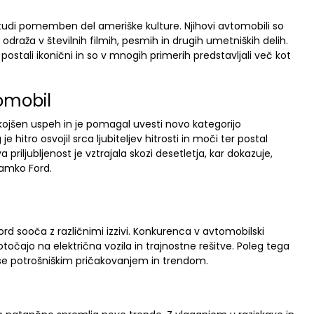
tudi pomemben del ameriške kulture. Njihovi avtomobili so
 odraža v številnih filmih, pesmih in drugih umetniških delih.
postali ikonični in so v mnogih primerih predstavljali več kot
omobil
takojšen uspeh in je pomagal uvesti novo kategorijo
 hitro osvojil srca ljubiteljev hitrosti in moči ter postal
riljubljenost je vztrajala skozi desetletja, kar dokazuje,
amko Ford.
Ford sooča z različnimi izzivi. Konkurenca v avtomobilski
redotočajo na električna vozila in trajnostne rešitve. Poleg tega
 se potrošniškim pričakovanjem in trendom.