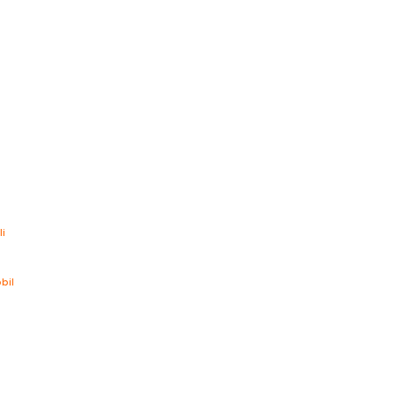
li
bil