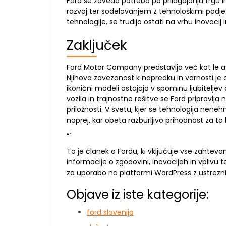
Ford se zaveda potrebo po prilagajanju trgu 
razvoj ter sodelovanjem z tehnološkimi podje
tehnologije, se trudijo ostati na vrhu inovacij 
Zaključek
Ford Motor Company predstavlja več kot le avto
Njihova zavezanost k napredku in varnosti je 
ikonični modeli ostajajo v spominu ljubitelj
vozila in trajnostne rešitve se Ford pripravlja
priložnosti. V svetu, kjer se tehnologija nenehn
naprej, kar obeta razburljivo prihodnost za 
“`
To je članek o Fordu, ki vključuje vse zahte
informacije o zgodovini, inovacijah in vplivu
za uporabo na platformi WordPress z ustrez
Objave iz iste kategorije:
ford slovenija