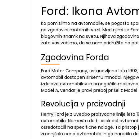
Ford: Ikona Avtom
Ko pomislimo na avtomobile, se pogosto spo
na zgodovini motornih vozil. Med njimi se Fo
blagovnih znamk na svetu. Njihova zgodovina, 
zato vas vabimo, da se nam pridružite na pot
Zgodovina Forda
Ford Motor Company, ustanovljena leta 1903, je b
avtomobil dostopen širšemu množici. Njegova i
izdelave avtomobilov in omogočila masovno proi
Model A, vendar je pravi preboj prišel z Model
Revolucija v proizvodnji
Henry Ford je z uvedbo proizvodne linije leta
avtomobila. Namesto da bi vsak del avtomobila 
osredotočili na specifične naloge. Ta pristop 
zmanjšalo ceno avtomobila in ga naredilo d