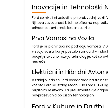
Inovacije in Tehnološki
Ford se nikoli ni ustavil le pri proizvodnji vozi
Njihova zavezanost k tehnološkemu napredku je
prihodnost avtomobilske industrije.
Prva Varnostna Vozila
Ford je bil pionir tudi na področju varnosti. V
v svoja vozila, kar je postalo standard v indust
podjetje aktivno razvija tehnologije, kot so 
nesreče.
Električni in Hibridni Avtomo
V zadnjih letih se Ford osredotoča na trajnostn
kot sta Ford Mustang Mach-E in Ford F-150 Ligh
prijaznim rešitvam. Ta preusmeritev je odgo
povpraševanja po čistih tehnologijah.
Ford v Kulture in Družbi