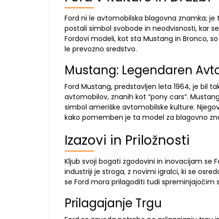
Ford ni le avtomobilska blagovna znamka; je 
postali simbol svobode in neodvisnosti, kar se
Fordovi modeli, kot sta Mustang in Bronco, so 
le prevozno sredstvo.
Mustang: Legendaren Avt
Ford Mustang, predstavljen leta 1964, je bil 
avtomobilov, znanih kot “pony cars”. Mustang je
simbol ameriške avtomobilske kulture. Njegova p
kako pomemben je ta model za blagovno zn
Izazovi in Priložnosti
Kljub svoji bogati zgodovini in inovacijam se 
industriji je stroga, z novimi igralci, ki se os
se Ford mora prilagoditi tudi spreminjajočim
Prilagajanje Trgu