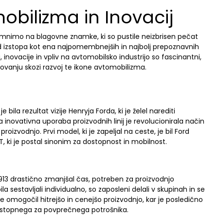
obilizma in Inovacij
mnimo na blagovne znamke, ki so pustile neizbrisen pečat
rd izstopa kot ena najpomembnejših in najbolj prepoznavnih
inovacije in vpliv na avtomobilsko industrijo so fascinantni,
ovanju skozi razvoj te ikone avtomobilizma.
ila rezultat vizije Henryja Forda, ki je želel narediti
novativna uporaba proizvodnih linij je revolucionirala način
zvodnjo. Prvi model, ki je zapeljal na ceste, je bil Ford
 T, ki je postal sinonim za dostopnost in mobilnost.
 1913 drastično zmanjšal čas, potreben za proizvodnjo
sestavljali individualno, so zaposleni delali v skupinah in se
je omogočil hitrejšo in cenejšo proizvodnjo, kar je posledično
ostopnega za povprečnega potrošnika.