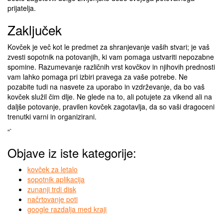
prijatelja.
Zaključek
Kovček je več kot le predmet za shranjevanje vaših stvari; je vaš
zvesti sopotnik na potovanjih, ki vam pomaga ustvariti nepozabne
spomine. Razumevanje različnih vrst kovčkov in njihovih prednosti
vam lahko pomaga pri izbiri pravega za vaše potrebe. Ne
pozabite tudi na nasvete za uporabo in vzdrževanje, da bo vaš
kovček služil čim dlje. Ne glede na to, ali potujete za vikend ali na
daljše potovanje, pravilen kovček zagotavlja, da so vaši dragoceni
trenutki varni in organizirani.
“`
Objave iz iste kategorije:
kovček za letalo
sopotnik aplikacija
zunanji trdi disk
načrtovanje poti
google razdalja med kraji