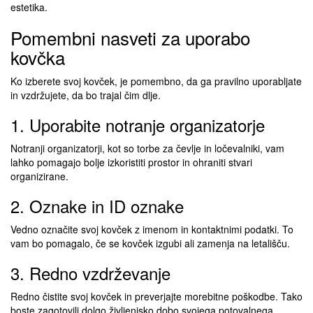
estetika.
Pomembni nasveti za uporabo
kovčka
Ko izberete svoj kovček, je pomembno, da ga pravilno uporabljate
in vzdržujete, da bo trajal čim dlje.
1. Uporabite notranje organizatorje
Notranji organizatorji, kot so torbe za čevlje in ločevalniki, vam
lahko pomagajo bolje izkoristiti prostor in ohraniti stvari
organizirane.
2. Oznake in ID oznake
Vedno označite svoj kovček z imenom in kontaktnimi podatki. To
vam bo pomagalo, če se kovček izgubi ali zamenja na letališču.
3. Redno vzdrževanje
Redno čistite svoj kovček in preverjajte morebitne poškodbe. Tako
boste zagotovili dolgo življenjsko dobo svojega potovalnega