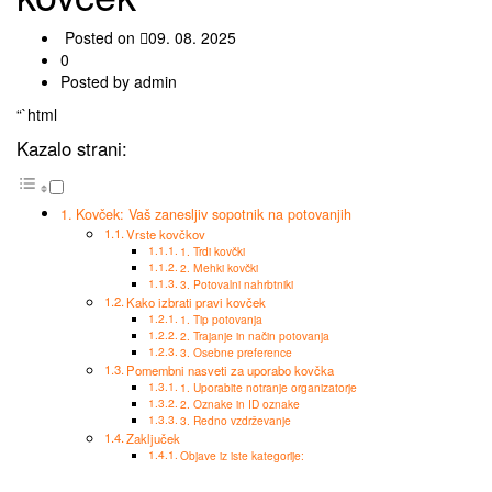
Posted on
09. 08. 2025
0
Posted by admin
“`html
Kazalo strani:
Kovček: Vaš zanesljiv sopotnik na potovanjih
Vrste kovčkov
1. Trdi kovčki
2. Mehki kovčki
3. Potovalni nahrbtniki
Kako izbrati pravi kovček
1. Tip potovanja
2. Trajanje in način potovanja
3. Osebne preference
Pomembni nasveti za uporabo kovčka
1. Uporabite notranje organizatorje
2. Oznake in ID oznake
3. Redno vzdrževanje
Zaključek
Objave iz iste kategorije: