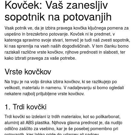
Kovček: Vaš zanesljiv
sopotnik na potovanjih
Vsak potnik ve, da je izbira pravega kovčka ključnega pomena za
uspešno in brezskrbno potovanje. Kovček ni le predmet, v
katerega spravimo svoje stvari, temveč je tudi naš zvesti sopotnik,
ki nas spremlja na vseh naših dogodivščinah. V tem članku bomo
raziskali različne vrste kovčkov, njihove prednosti in slabosti, ter
kako izbrati pravega za vaše potrebe.
Vrste kovčkov
Na trgu je na voljo široka izbira kovčkov, ki se razlikujejo po
velikosti, materialu in namenu. V nadaljevanju si bomo ogledali
nekatere najbolj priljubljene vrste kovčkov.
1. Trdi kovčki
Trdi kovčki so izdelani iz trdih materialov, kot so polikarbonat,
aluminij ali ABS plastika. Njihova glavna prednost je, da nudijo
odlično zaščito za vsebino, kar je še posebej pomembno pri
potovanjih, kjer lahko pride do udarcev ali padcev.