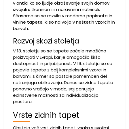
v antiki, ko so ljudje okraševanje svojih domov
izvajali s tkaninami in naravnimi materiali.
Sčasoma so se razvile v moderne papirnate in
vinilne tapete, ki so na voljo v neštetih vzorcih in
barvah.
Razvoj skozi stoletja
V 18. stoletju so se tapete začele množično
proizvajati v Evropi, kar je omogočilo širšo
dostopnost in priljubljenost. V 19. stoletju so se
pojavile tapete z bolj kompleksnimi vzorci in
barvami, s čimer so postale pomemben del
notranjega oblikovanja. Danes se zidne tapete
ponovno vračajo v modo, saj ponujajo
edinstvene možnosti za individualizacijo
prostora.
Vrste zidnih tapet
Obstaja več vrst zidnih tapet, vsaka s svojimi