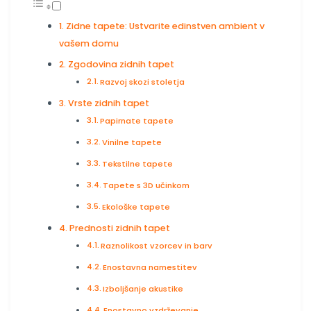
Zidne tapete: Ustvarite edinstven ambient v
vašem domu
Zgodovina zidnih tapet
Razvoj skozi stoletja
Vrste zidnih tapet
Papirnate tapete
Vinilne tapete
Tekstilne tapete
Tapete s 3D učinkom
Ekološke tapete
Prednosti zidnih tapet
Raznolikost vzorcev in barv
Enostavna namestitev
Izboljšanje akustike
Enostavno vzdrževanje