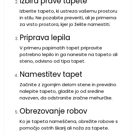
Izbira prave tapete
Izberite tapeto, ki ustreza vašemu prostoru
in stilu. Ne pozabite preveriti, ali je primerna
za vrsto prostora, kjer jo želite namestiti.
Priprava lepila
V primeru papirnatih tapet pripravite
potrebno lepilo in ga nanesite na tapeto ali
steno, odvisno od tipa tapet.
Namestitev tapet
Začnite z zgornjim delom stene in previdno
nalepite tapeto, gladite jo od sredine
navzven, da odstranite zračne mehurčke.
Obrezovanje robov
Ko je tapeta nameščena, obrežite robove s
pomočjo ostrih škarij ali noža za tapete.