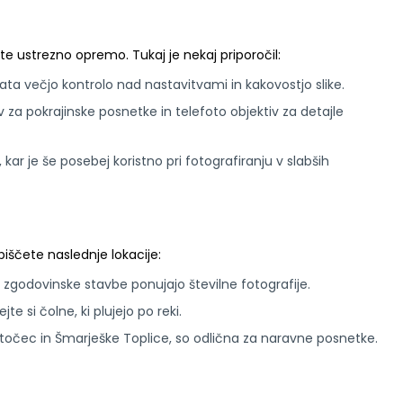
 ustrezno opremo. Tukaj je nekaj priporočil:
 večjo kontrolo nad nastavitvami in kakovostjo slike.
v za pokrajinske posnetke in telefoto objektiv za detajle
kar je še posebej koristno pri fotografiranju v slabših
biščete naslednje lokacije:
 zgodovinske stavbe ponujajo številne fotografije.
jte si čolne, ki plujejo po reki.
očec in Šmarješke Toplice, so odlična za naravne posnetke.