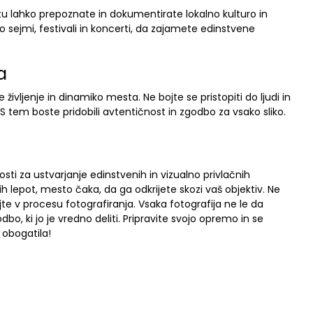
u lahko prepoznate in dokumentirate lokalno kulturo in
so sejmi, festivali in koncerti, da zajamete edinstvene
a
 življenje in dinamiko mesta. Ne bojte se pristopiti do ljudi in
e. S tem boste pridobili avtentičnost in zgodbo za vsako sliko.
 za ustvarjanje edinstvenih in vizualno privlačnih
ih lepot, mesto čaka, da ga odkrijete skozi vaš objektiv. Ne
vajte v procesu fotografiranja. Vsaka fotografija ne le da
o, ki jo je vredno deliti. Pripravite svojo opremo in se
 obogatila!