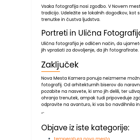
Vsaka fotografija nosi zgodbo. V Novem mest
tradicijo. Udeležite se lokalnih dogodkov, kot 
trenutke in čustva ljudstva.
Portreti in Ulična Fotografij
Ulična fotografija je odličen način, da ujamete
jih vprašati za dovoljenje, da jih fotografirat
Zaključek
Nova Mesta Kamera ponuja neizmerne možnosti
fotografij. Od arhitekturnih biserov do naravn
pozabite na nasvete, ki smo jih delili, ter uži
ohranja trenutek, ampak tudi pripoveduje zgodb
odpravite na avanturo, ki vas bo navdihnila in
“`
Objave iz iste kategorije:
temperatura novo mesto