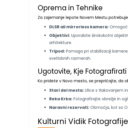
Oprema in Tehnike
Za zajemanje lepote Novem Mestu potrebujete
DLSR ali mirrorless kamera:
Omogočata
Objektivi:
Uporabite širokokotni objekti
arhitekture.
Tripod:
Pomaga pri stabilizaciji kamere, 
svetlobnih razmerah.
Ugotovite, Kje Fotografirati
Ko pridete v Novo mesto, se prepričajte, da o
Stari del mesta:
Ulice s tlakovanjem in
Reka Krka:
Fotografirajte obrežje in ogle
Naravni rezervati:
Območja, kot so Ot
Kulturni Vidik Fotografije