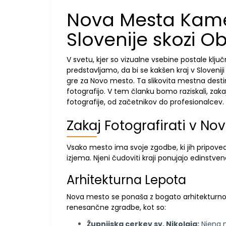
Nova Mesta Kamer
Slovenije skozi Ob
V svetu, kjer so vizualne vsebine postale klj
predstavljamo, da bi se kakšen kraj v Sloveni
gre za Novo mesto. Ta slikovita mestna destinaci
fotografijo. V tem članku bomo raziskali, zaka
fotografije, od začetnikov do profesionalcev.
Zakaj Fotografirati v N
Vsako mesto ima svoje zgodbe, ki jih pripoved
izjema. Njeni čudoviti kraji ponujajo edinstv
Arhitekturna Lepota
Nova mesto se ponaša z bogato arhitekturno d
renesančne zgradbe, kot so:
Župnijska cerkev sv. Nikolaja:
Njena m