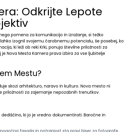
a: Odkrijte Lepote
jektiv
učnega pomena za komunikacijo in izražanje, si težko
ji lahko izognil svojemu čarobnemu potencialu, še posebej, ko
ja, ki leži ob reki Krki, ponuja številne priložnosti za
j je Nova Mesta Kamera prava izbira za vse ljubitelje
ovem Mestu?
uje skozi arhitekturo, naravo in kulturo. Nova mesto ni
ene priložnosti za zajemanje nepozabnih trenutkov.
ediščino, ki jo je vredno dokumentirati. Baročne in
ogočna fasada in notranjost sta pravi biser za fotografe.