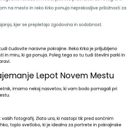
m na mesto in reko Krko ponuja neprekosljive priložnosti za
nja, kjer se prepletajo zgodovina in sodobnost.
tudi čudovite naravne pokrajine. Reka Krka je priljubljeno
i in miru, ki ga ponuja. Poleg tega so tu tudi številni parki in
aravi.
 Zajemanje Lepot Novem Mestu
začetnik, imamo nekaj nasvetov, ki vam bodo pomagali pri
estu.
aših fotografij. Zlata ura, ki nastopi tik pred sončnim
 toplo svetlobo, ki je idealna za portrete in pokrajinske