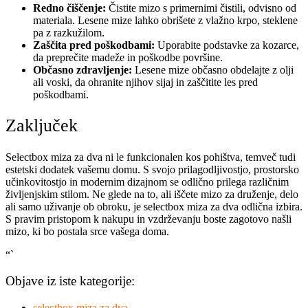
Redno čiščenje:
Čistite mizo s primernimi čistili, odvisno od
materiala. Lesene mize lahko obrišete z vlažno krpo, steklene
pa z razkužilom.
Zaščita pred poškodbami:
Uporabite podstavke za kozarce,
da preprečite madeže in poškodbe površine.
Občasno zdravljenje:
Lesene mize občasno obdelajte z olji
ali voski, da ohranite njihov sijaj in zaščitite les pred
poškodbami.
Zaključek
Selectbox miza za dva ni le funkcionalen kos pohištva, temveč tudi
estetski dodatek vašemu domu. S svojo prilagodljivostjo, prostorsko
učinkovitostjo in modernim dizajnom se odlično prilega različnim
življenjskim stilom. Ne glede na to, ali iščete mizo za druženje, delo
ali samo uživanje ob obroku, je selectbox miza za dva odlična izbira.
S pravim pristopom k nakupu in vzdrževanju boste zagotovo našli
mizo, ki bo postala srce vašega doma.
“`
Objave iz iste kategorije:
selectbox miza za dva