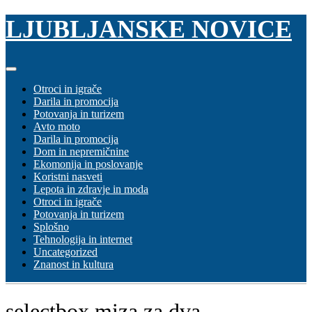
Skip
LJUBLJANSKE NOVICE
to
content
Otroci in igrače
Darila in promocija
Potovanja in turizem
Avto moto
Darila in promocija
Dom in nepremičnine
Ekomonija in poslovanje
Koristni nasveti
Lepota in zdravje in moda
Otroci in igrače
Potovanja in turizem
Splošno
Tehnologija in internet
Uncategorized
Znanost in kultura
selectbox miza za dva