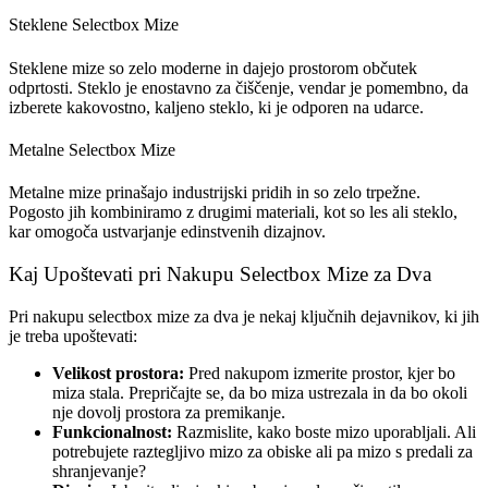
Steklene Selectbox Mize
Steklene mize so zelo moderne in dajejo prostorom občutek
odprtosti. Steklo je enostavno za čiščenje, vendar je pomembno, da
izberete kakovostno, kaljeno steklo, ki je odporen na udarce.
Metalne Selectbox Mize
Metalne mize prinašajo industrijski pridih in so zelo trpežne.
Pogosto jih kombiniramo z drugimi materiali, kot so les ali steklo,
kar omogoča ustvarjanje edinstvenih dizajnov.
Kaj Upoštevati pri Nakupu Selectbox Mize za Dva
Pri nakupu selectbox mize za dva je nekaj ključnih dejavnikov, ki jih
je treba upoštevati:
Velikost prostora:
Pred nakupom izmerite prostor, kjer bo
miza stala. Prepričajte se, da bo miza ustrezala in da bo okoli
nje dovolj prostora za premikanje.
Funkcionalnost:
Razmislite, kako boste mizo uporabljali. Ali
potrebujete raztegljivo mizo za obiske ali pa mizo s predali za
shranjevanje?