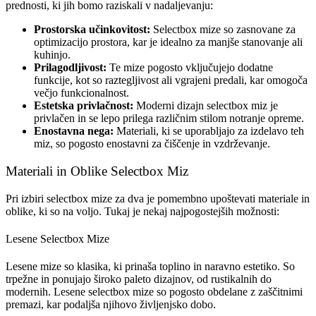
prednosti, ki jih bomo raziskali v nadaljevanju:
Prostorska učinkovitost:
Selectbox mize so zasnovane za
optimizacijo prostora, kar je idealno za manjše stanovanje ali
kuhinjo.
Prilagodljivost:
Te mize pogosto vključujejo dodatne
funkcije, kot so raztegljivost ali vgrajeni predali, kar omogoča
večjo funkcionalnost.
Estetska privlačnost:
Moderni dizajn selectbox miz je
privlačen in se lepo prilega različnim stilom notranje opreme.
Enostavna nega:
Materiali, ki se uporabljajo za izdelavo teh
miz, so pogosto enostavni za čiščenje in vzdrževanje.
Materiali in Oblike Selectbox Miz
Pri izbiri selectbox mize za dva je pomembno upoštevati materiale in
oblike, ki so na voljo. Tukaj je nekaj najpogostejših možnosti:
Lesene Selectbox Mize
Lesene mize so klasika, ki prinaša toplino in naravno estetiko. So
trpežne in ponujajo široko paleto dizajnov, od rustikalnih do
modernih. Lesene selectbox mize so pogosto obdelane z zaščitnimi
premazi, kar podaljša njihovo življenjsko dobo.