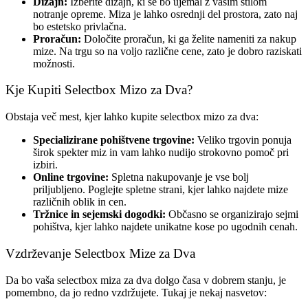
Dizajn:
Izberite dizajn, ki se bo ujemal z vašim stilom
notranje opreme. Miza je lahko osrednji del prostora, zato naj
bo estetsko privlačna.
Proračun:
Določite proračun, ki ga želite nameniti za nakup
mize. Na trgu so na voljo različne cene, zato je dobro raziskati
možnosti.
Kje Kupiti Selectbox Mizo za Dva?
Obstaja več mest, kjer lahko kupite selectbox mizo za dva:
Specializirane pohištvene trgovine:
Veliko trgovin ponuja
širok spekter miz in vam lahko nudijo strokovno pomoč pri
izbiri.
Online trgovine:
Spletna nakupovanje je vse bolj
priljubljeno. Poglejte spletne strani, kjer lahko najdete mize
različnih oblik in cen.
Tržnice in sejemski dogodki:
Občasno se organizirajo sejmi
pohištva, kjer lahko najdete unikatne kose po ugodnih cenah.
Vzdrževanje Selectbox Mize za Dva
Da bo vaša selectbox miza za dva dolgo časa v dobrem stanju, je
pomembno, da jo redno vzdržujete. Tukaj je nekaj nasvetov: