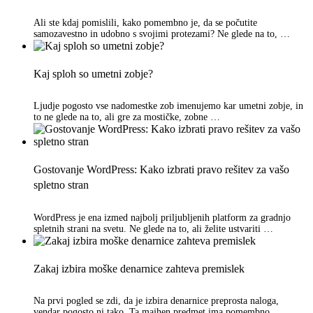
Ali ste kdaj pomislili, kako pomembno je, da se počutite
samozavestno in udobno s svojimi protezami? Ne glede na to, …
Kaj sploh so umetni zobje?
Ljudje pogosto vse nadomestke zob imenujemo kar umetni zobje, in
to ne glede na to, ali gre za mostičke, zobne …
Gostovanje WordPress: Kako izbrati pravo rešitev za vašo
spletno stran
WordPress je ena izmed najbolj priljubljenih platform za gradnjo
spletnih strani na svetu. Ne glede na to, ali želite ustvariti …
Zakaj izbira moške denarnice zahteva premislek
Na prvi pogled se zdi, da je izbira denarnice preprosta naloga,
vendar pogosto ni tako. Ta majhen predmet ima pomembno …