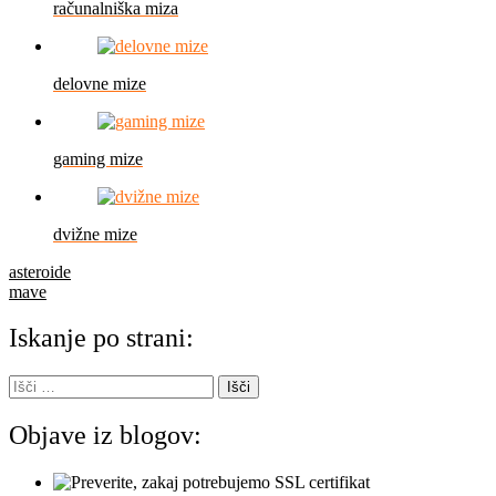
računalniška miza
delovne mize
gaming mize
dvižne mize
Navigacija
asteroide
mave
prispevka
Iskanje po strani:
Išči:
Objave iz blogov: