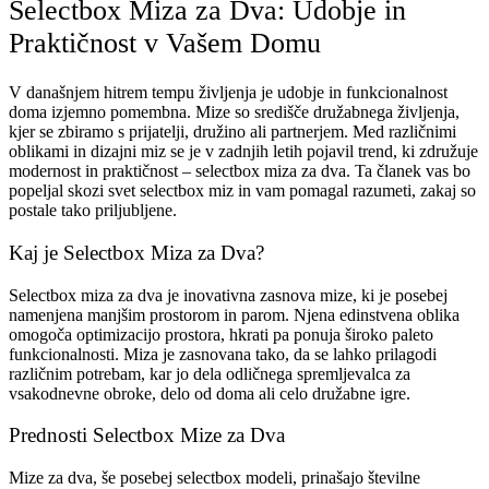
Selectbox Miza za Dva: Udobje in
Praktičnost v Vašem Domu
V današnjem hitrem tempu življenja je udobje in funkcionalnost
doma izjemno pomembna. Mize so središče družabnega življenja,
kjer se zbiramo s prijatelji, družino ali partnerjem. Med različnimi
oblikami in dizajni miz se je v zadnjih letih pojavil trend, ki združuje
modernost in praktičnost – selectbox miza za dva. Ta članek vas bo
popeljal skozi svet selectbox miz in vam pomagal razumeti, zakaj so
postale tako priljubljene.
Kaj je Selectbox Miza za Dva?
Selectbox miza za dva je inovativna zasnova mize, ki je posebej
namenjena manjšim prostorom in parom. Njena edinstvena oblika
omogoča optimizacijo prostora, hkrati pa ponuja široko paleto
funkcionalnosti. Miza je zasnovana tako, da se lahko prilagodi
različnim potrebam, kar jo dela odličnega spremljevalca za
vsakodnevne obroke, delo od doma ali celo družabne igre.
Prednosti Selectbox Mize za Dva
Mize za dva, še posebej selectbox modeli, prinašajo številne