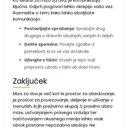
Ko sedite za mizo za dva, je komunikacija
ključna. Odprti pogovori lahko okrepijo vašo vez.
Razmislite o tem, kako lahko izboljšate
komunikacijo:
Postavljajte vprašanja:
Sprašujte drug
drugega o dnevnih izkušnjah, sanjah in željah.
Delite spomine:
Povejte zgodbe iz
preteklosti, ki so se vas dotaknile.
Uživajte v tišini:
Včasih je lepo tudi
preprosto uživati v tišini ob dobri hrani.
Zaključek
Miza za dva je več kot le prostor za obedovanje;
je prostor za povezovanje, deljenje in uživanje v
trenutkih, ki jih preživimo skupaj. S pravilno izbiro
mize, ustvarjanjem pravega vzdušja ter
načrtovanjem okusnega menija lahko vsak
obrok postane nepozabna izkušnja. Ne