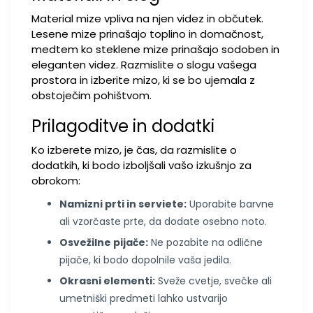
Material mize vpliva na njen videz in občutek.
Lesene mize prinašajo toplino in domačnost,
medtem ko steklene mize prinašajo sodoben in
eleganten videz. Razmislite o slogu vašega
prostora in izberite mizo, ki se bo ujemala z
obstoječim pohištvom.
Prilagoditve in dodatki
Ko izberete mizo, je čas, da razmislite o
dodatkih, ki bodo izboljšali vašo izkušnjo za
obrokom:
Namizni prti in serviete:
Uporabite barvne
ali vzorčaste prte, da dodate osebno noto.
Osvežilne pijače:
Ne pozabite na odlične
pijače, ki bodo dopolnile vaša jedila.
Okrasni elementi:
Sveže cvetje, svečke ali
umetniški predmeti lahko ustvarijo