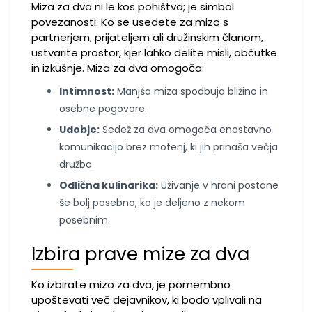
Miza za dva ni le kos pohištva; je simbol
povezanosti. Ko se usedete za mizo s
partnerjem, prijateljem ali družinskim članom,
ustvarite prostor, kjer lahko delite misli, občutke
in izkušnje. Miza za dva omogoča:
Intimnost:
Manjša miza spodbuja bližino in
osebne pogovore.
Udobje:
Sedež za dva omogoča enostavno
komunikacijo brez motenj, ki jih prinaša večja
družba.
Odlična kulinarika:
Uživanje v hrani postane
še bolj posebno, ko je deljeno z nekom
posebnim.
Izbira prave mize za dva
Ko izbirate mizo za dva, je pomembno
upoštevati več dejavnikov, ki bodo vplivali na