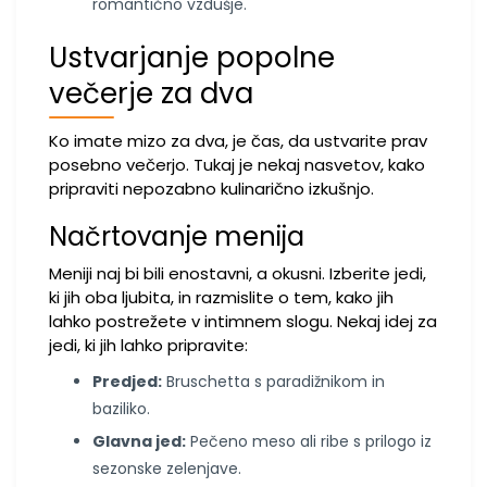
romantično vzdušje.
Ustvarjanje popolne
večerje za dva
Ko imate mizo za dva, je čas, da ustvarite prav
posebno večerjo. Tukaj je nekaj nasvetov, kako
pripraviti nepozabno kulinarično izkušnjo.
Načrtovanje menija
Meniji naj bi bili enostavni, a okusni. Izberite jedi,
ki jih oba ljubita, in razmislite o tem, kako jih
lahko postrežete v intimnem slogu. Nekaj idej za
jedi, ki jih lahko pripravite:
Predjed:
Bruschetta s paradižnikom in
baziliko.
Glavna jed:
Pečeno meso ali ribe s prilogo iz
sezonske zelenjave.