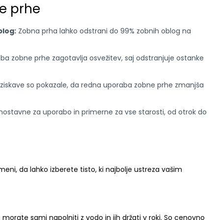
e prhe
blog:
Zobna prha lahko odstrani do 99% zobnih oblog na
a zobne prhe zagotavlja osvežitev, saj odstranjuje ostanke
ziskave so pokazale, da redna uporaba zobne prhe zmanjša
ostavne za uporabo in primerne za vse starosti, od otrok do
meni, da lahko izberete tisto, ki najbolje ustreza vašim
morate sami napolniti z vodo in jih držati v roki. So cenovno