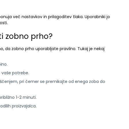
onuja več nastavkov in prilagoditev tlaka. Uporabniki jo
sti.
ti zobno prho?
o, da zobno prho uporabljate pravilno. Tukaj je nekaj
ino.
a vaše potrebe.
čiščenjem, pri čemer se premikajte od enega zoba do
ribližno 1-2 minuti.
dilih proizvajalca.