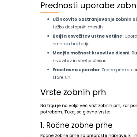
Prednosti uporabe zobn
Učinkovito odstranjevanje zobnih o
težko dostopnih mestih.
Boljša osvežitev ustne votline:
Uporab
hrane in bakterije.
Manjša možnost krvavitve dlesni:
Ra
krvavitev in vnetje dlesni.
Enostavna uporaba:
Zobne prhe so en
starejših.
Vrste zobnih prh
Na trgu je na voljo več vrst zobnih prh, kar po
potrebam. Tukaj so glavne vrste:
1. Ročne zobne prhe
Ročne zobne prhe so preproste naprave, ki jih 