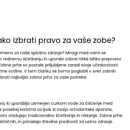
ako izbrati pravo za vaše zobe?
a pomena za naše splošno zdravje? Mnogi med nami se
jub rednemu ščetkanju in uporabi zobne nitke lahko preprosto
e prhe so postale priljubljene zaradi svoje učinkovitosti
ustne votline. V tem članku se bomo poglobili v svet zobnih
izbrati najboljšo zobno prho za vaše potrebe.
rava, ki uporablja usmerjen curkom vode za čiščenje med
 posebej koristna za ljudi, ki nosijo ortodontske aparate,
osto otežujejo tradicionalno ščetkanje in nitkanje. Zobne prhe
ektričnih, in prinašajo številne prednosti za ustno zdravje.