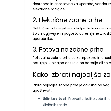
dostopne in enostavne za uporabo, vendar mo
električne različice.
2. Električne zobne prhe
Električne zobne prhe so bolj sofisticirane i
So zmogljivejše in pogosto opremljene z razl
uporabnika.
3. Potovalne zobne prhe
Potovalne zobne prhe so kompaktne in enostavn
potujejo. Običajno delujejo na baterije ali so
Kako izbrati najboljšo 
Izbira najboljše zobne prhe je odvisna od več d
upoštevati:
Učinkovitost:
Preverite, koliko zobnih o
kliničnih testih.