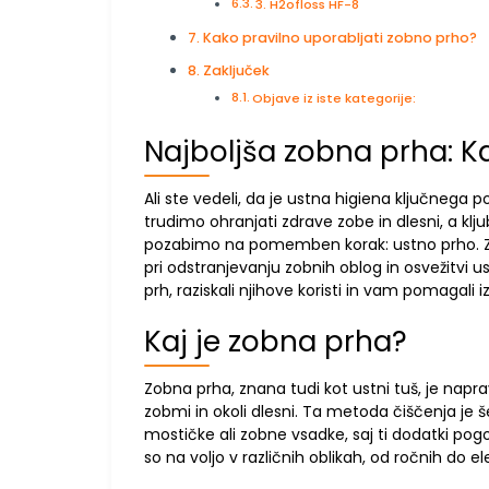
3. H2ofloss HF-8
Kako pravilno uporabljati zobno prho?
Zaključek
Objave iz iste kategorije:
Najboljša zobna prha: K
Ali ste vedeli, da je ustna higiena ključneg
trudimo ohranjati zdrave zobe in dlesni, a kl
pozabimo na pomemben korak: ustno prho. Zobn
pri odstranjevanju zobnih oblog in osvežitvi 
prh, raziskali njihove koristi in vam pomagali 
Kaj je zobna prha?
Zobna prha, znana tudi kot ustni tuš, je nap
zobmi in okoli dlesni. Ta metoda čiščenja je še
mostičke ali zobne vsadke, saj ti dodatki pog
so na voljo v različnih oblikah, od ročnih do el