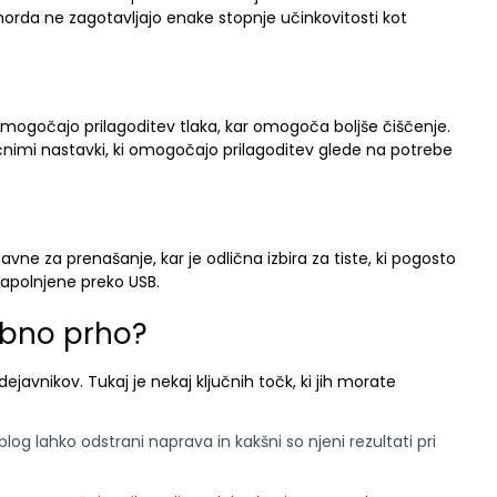
rda ne zagotavljajo enake stopnje učinkovitosti kot
n omogočajo prilagoditev tlaka, kar omogoča boljše čiščenje.
ičnimi nastavki, ki omogočajo prilagoditev glede na potrebe
e za prenašanje, kar je odlična izbira za tiste, ki pogosto
 napolnjene preko USB.
zobno prho?
ejavnikov. Tukaj je nekaj ključnih točk, ki jih morate
blog lahko odstrani naprava in kakšni so njeni rezultati pri