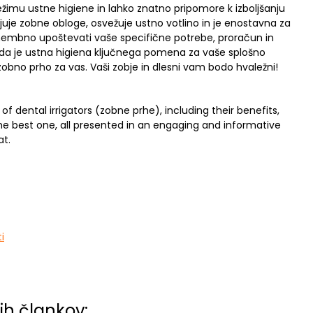
žimu ustne higiene in lahko znatno pripomore k izboljšanju
njuje zobne obloge, osvežuje ustno votlino in je enostavna za
pomembno upoštevati vaše specifične potrebe, proračun in
 da je ustna higiena ključnega pomena za vaše splošno
 zobno prho za vas. Vaši zobje in dlesni vam bodo hvaležni!
f dental irrigators (zobne prhe), including their benefits,
 best one, all presented in an engaging and informative
t.
i
ih člankov: