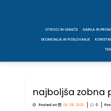
Skip
to
content
OTROCI IN IGRAČE
DARILA IN PRO
EKOMONIJA IN POSLOVANJE
KORISTNI
TEH
najboljša zobna 
Posted on
08. 08. 2025
0
Pos