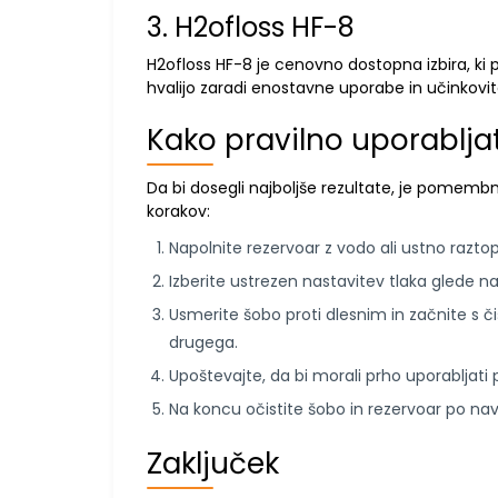
3. H2ofloss HF-8
H2ofloss HF-8 je cenovno dostopna izbira, ki p
hvalijo zaradi enostavne uporabe in učinkovito
Kako pravilno uporablja
Da bi dosegli najboljše rezultate, je pomembn
korakov:
Napolnite rezervoar z vodo ali ustno raztop
Izberite ustrezen nastavitev tlaka glede n
Usmerite šobo proti dlesnim in začnite s 
drugega.
Upoštevajte, da bi morali prho uporabljati p
Na koncu očistite šobo in rezervoar po navo
Zaključek