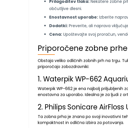
Prilagoditev tlaka:
Nekatere zobne pr
občutljive dlesni.
Enostavnost uporabe:
Izberite naprav
Dodatki:
Preverite, ali naprava vključuj
Cena:
Upoštevajte svoj proračun, venda
Priporočene zobne prhe
Obstaja veliko odličnih zobnih prh na trgu. Tuk
priporočajo zobozdravniki:
1. Waterpik WP-662 Aquari
Waterpik WP-662 je ena najbolj priljubljenih z
enostavna za uporabo. Idealna je za ljudi z orto
2. Philips Sonicare AirFloss 
Ta zobna prha je znana po svoji inovativni tehn
kompaktnost in odlična izbira za potovanja.