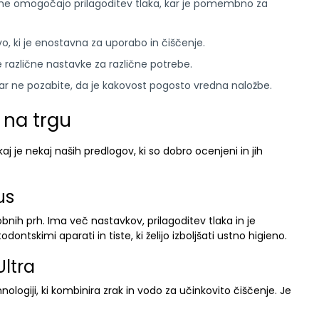
he omogočajo prilagoditev tlaka, kar je pomembno za
o, ki je enostavna za uporabo in čiščenje.
e različne nastavke za različne potrebe.
r ne pozabite, da je kakovost pogosto vredna naložbe.
 na trgu
aj je nekaj naših predlogov, ki so dobro ocenjeni in jih
us
obnih prh. Ima več nastavkov, prilagoditev tlaka in je
dontskimi aparati in tiste, ki želijo izboljšati ustno higieno.
Ultra
ologiji, ki kombinira zrak in vodo za učinkovito čiščenje. Je