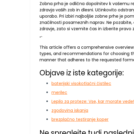
Zobna prha je odlična dopolnitev k vašemu re
zdravja vaših zob in dlesni. Učinkovito odstra
uporabo. Pri izbiri najboljše zobne prhe je 
značilnosti posameznih naprav. Ne pozabite,
zdravje, zato si vzemite čas in izberite pravo
“`
This article offers a comprehensive overview o
types, and recommendations for choosing the
manner that adheres to the requested forma
Objave iz iste kategorije:
baterijski visokotlačni čistilec
merilec
Lepilo za proteze: Vse, kar morate vedet
zgodovina iskanja
brezplačno testiranje koper
Ne spreglejte tudi naslednj