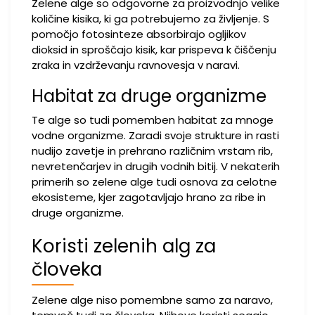
Zelene alge so odgovorne za proizvodnjo velike
količine kisika, ki ga potrebujemo za življenje. S
pomočjo fotosinteze absorbirajo ogljikov
dioksid in sproščajo kisik, kar prispeva k čiščenju
zraka in vzdrževanju ravnovesja v naravi.
Habitat za druge organizme
Te alge so tudi pomemben habitat za mnoge
vodne organizme. Zaradi svoje strukture in rasti
nudijo zavetje in prehrano različnim vrstam rib,
nevretenčarjev in drugih vodnih bitij. V nekaterih
primerih so zelene alge tudi osnova za celotne
ekosisteme, kjer zagotavljajo hrano za ribe in
druge organizme.
Koristi zelenih alg za
človeka
Zelene alge niso pomembne samo za naravo,