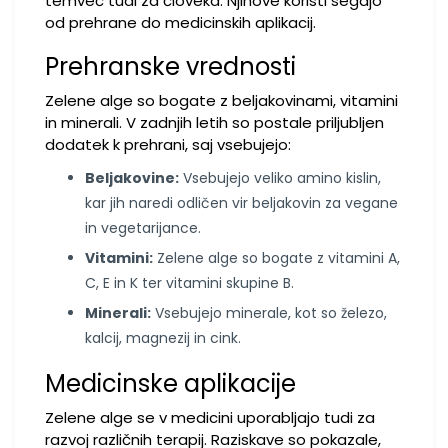
temveč tudi za človeka. Njihove koristi segajo
od prehrane do medicinskih aplikacij.
Prehranske vrednosti
Zelene alge so bogate z beljakovinami, vitamini
in minerali. V zadnjih letih so postale priljubljen
dodatek k prehrani, saj vsebujejo:
Beljakovine:
Vsebujejo veliko amino kislin,
kar jih naredi odličen vir beljakovin za vegane
in vegetarijance.
Vitamini:
Zelene alge so bogate z vitamini A,
C, E in K ter vitamini skupine B.
Minerali:
Vsebujejo minerale, kot so železo,
kalcij, magnezij in cink.
Medicinske aplikacije
Zelene alge se v medicini uporabljajo tudi za
razvoj različnih terapij. Raziskave so pokazale,