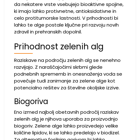
da nekatere vrste vsebujejo bioaktivne spojine,
ki imajo lahko protivnetne, antioksidativne in
celo protitumorske lastnosti. V prihodnosti bi
lahko te alge postale ključne pri razvoju novih
zdravil in prehranskih dopolnil.
Prihodnost zelenih alg
Raziskave na področju zelenih alg se nenehno
razvijajo. Z naraščajočimi skrbmi glede
podnebnih sprememb in onesnaženja voda se
povečuje tudi zanimanje za zelene alge kot
potencialno rešitev za številne okoljske izzive.
Biogoriva
Eno izmed najbolj obetavnih področij raziskav
zelenih alg je njihova uporaba za proizvodnjo
biogoriv. Zelene alge lahko proizvedejo velike
količine lipidov, ki se lahko predelajo v biodizel.
Ta alternativa fosilnim gorivom bi lahko