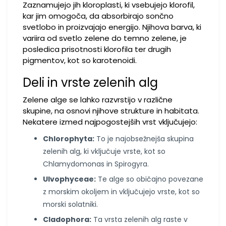
Zaznamujejo jih kloroplasti, ki vsebujejo klorofil,
kar jim omogoča, da absorbirajo sončno
svetlobo in proizvajajo energijo. Njihova barva, ki
variira od svetlo zelene do temno zelene, je
posledica prisotnosti klorofila ter drugih
pigmentov, kot so karotenoidi.
Deli in vrste zelenih alg
Zelene alge se lahko razvrstijo v različne
skupine, na osnovi njihove strukture in habitata.
Nekatere izmed najpogostejših vrst vključujejo:
Chlorophyta:
To je najobsežnejša skupina
zelenih alg, ki vključuje vrste, kot so
Chlamydomonas in Spirogyra.
Ulvophyceae:
Te alge so običajno povezane
z morskim okoljem in vključujejo vrste, kot so
morski solatniki.
Cladophora:
Ta vrsta zelenih alg raste v