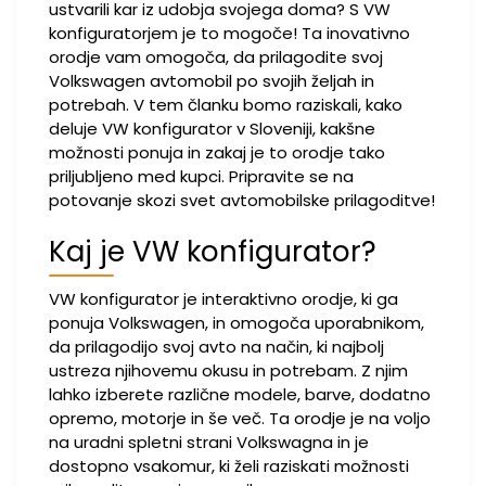
ustvarili kar iz udobja svojega doma? S VW
konfiguratorjem je to mogoče! Ta inovativno
orodje vam omogoča, da prilagodite svoj
Volkswagen avtomobil po svojih željah in
potrebah. V tem članku bomo raziskali, kako
deluje VW konfigurator v Sloveniji, kakšne
možnosti ponuja in zakaj je to orodje tako
priljubljeno med kupci. Pripravite se na
potovanje skozi svet avtomobilske prilagoditve!
Kaj je VW konfigurator?
VW konfigurator je interaktivno orodje, ki ga
ponuja Volkswagen, in omogoča uporabnikom,
da prilagodijo svoj avto na način, ki najbolj
ustreza njihovemu okusu in potrebam. Z njim
lahko izberete različne modele, barve, dodatno
opremo, motorje in še več. Ta orodje je na voljo
na uradni spletni strani Volkswagna in je
dostopno vsakomur, ki želi raziskati možnosti