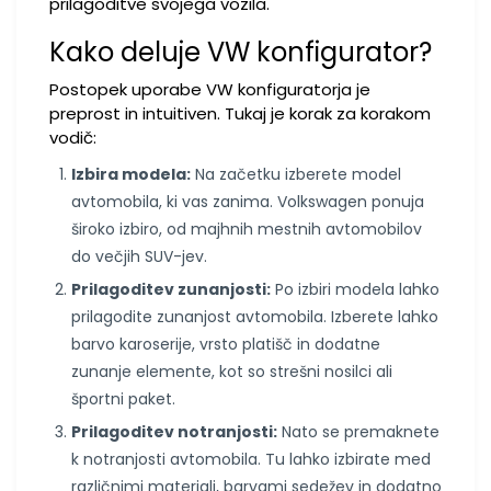
prilagoditve svojega vozila.
Kako deluje VW konfigurator?
Postopek uporabe VW konfiguratorja je
preprost in intuitiven. Tukaj je korak za korakom
vodič:
Izbira modela:
Na začetku izberete model
avtomobila, ki vas zanima. Volkswagen ponuja
široko izbiro, od majhnih mestnih avtomobilov
do večjih SUV-jev.
Prilagoditev zunanjosti:
Po izbiri modela lahko
prilagodite zunanjost avtomobila. Izberete lahko
barvo karoserije, vrsto platišč in dodatne
zunanje elemente, kot so strešni nosilci ali
športni paket.
Prilagoditev notranjosti:
Nato se premaknete
k notranjosti avtomobila. Tu lahko izbirate med
različnimi materiali, barvami sedežev in dodatno