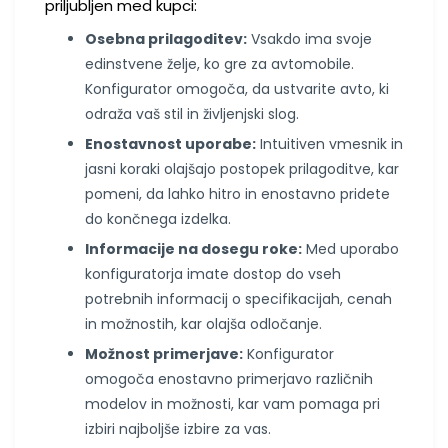
priljubljen med kupci:
Osebna prilagoditev:
Vsakdo ima svoje
edinstvene želje, ko gre za avtomobile.
Konfigurator omogoča, da ustvarite avto, ki
odraža vaš stil in življenjski slog.
Enostavnost uporabe:
Intuitiven vmesnik in
jasni koraki olajšajo postopek prilagoditve, kar
pomeni, da lahko hitro in enostavno pridete
do končnega izdelka.
Informacije na dosegu roke:
Med uporabo
konfiguratorja imate dostop do vseh
potrebnih informacij o specifikacijah, cenah
in možnostih, kar olajša odločanje.
Možnost primerjave:
Konfigurator
omogoča enostavno primerjavo različnih
modelov in možnosti, kar vam pomaga pri
izbiri najboljše izbire za vas.