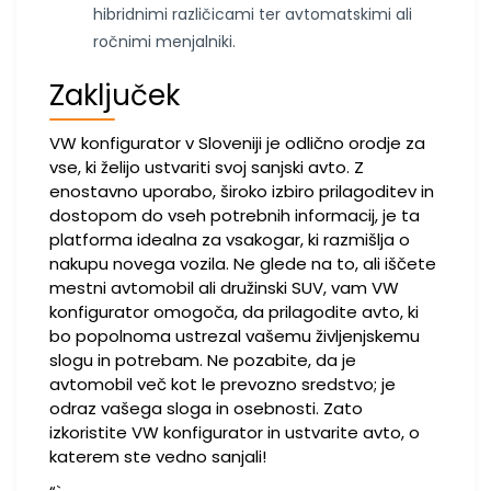
hibridnimi različicami ter avtomatskimi ali
ročnimi menjalniki.
Zaključek
VW konfigurator v Sloveniji je odlično orodje za
vse, ki želijo ustvariti svoj sanjski avto. Z
enostavno uporabo, široko izbiro prilagoditev in
dostopom do vseh potrebnih informacij, je ta
platforma idealna za vsakogar, ki razmišlja o
nakupu novega vozila. Ne glede na to, ali iščete
mestni avtomobil ali družinski SUV, vam VW
konfigurator omogoča, da prilagodite avto, ki
bo popolnoma ustrezal vašemu življenjskemu
slogu in potrebam. Ne pozabite, da je
avtomobil več kot le prevozno sredstvo; je
odraz vašega sloga in osebnosti. Zato
izkoristite VW konfigurator in ustvarite avto, o
katerem ste vedno sanjali!