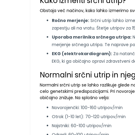
Kako izmeriti srčni utrip?
Obstaja več načinov, kako lahko izmerimo svoj
Ročno merjenje:
Srčni utrip lahko izmer
zapestju ali na vratu. Štetje utripov za
Uporaba merilnika srčnega utripa:
N
merjenje srčnega utripa. Te naprave pog
EKG (elektrokardiogram):
Za natančn
EKG, ki ga običajno opravi zdravstveni d
Normalni srčni utrip in njeg
Normalni srčni utrip se lahko razlikuje glede na
celo genetskimi predispozicijami. Pri novorojen
običajno znižuje. Na splošno velja:
Novorojenčki: 100-160 utripov/min
Otrok (1-10 let): 70-120 utripov/min
Najstniki: 60-100 utripov/min
Odrasli: 60-100 utripov/min