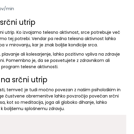
pov/min
srčni utrip
i utrip. Ko izvajamo telesno aktivnost, srce potrebuje več
timo tej potrebi. Vendar pa redna telesna aktivnost lahko
 v mirovanju, kar je znak boljše kondicije srca.
, plavanje ali kolesarjenje, lahko pozitivno vpliva na zdravje
zni. Pomembno je, da se posvetujete z zdravnikom ali
 program telesne aktivnosti.
 na srčni utrip
nosti, temveč je tudi močno povezan z našim psihološkim in
uge čustvene obremenitve lahko povzročijo povečan srčni
sa, kot so meditacija, joga ali globoko dihanje, lahko
o k boljšemu splošnemu zdravju.