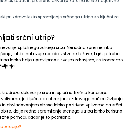
lkohol, tobak in pretirano uživanje kofeina lahko negativno
ski pri zdravniku in spremljanje srčnega utripa so ključni za
ati srčni utrip?
azumevanje splošnega zdravja srca. Nenadna sprememba
šanje, lahko nakazuje na zdravstvene težave, ki jih je treba
tripa lahko bolje upravljamo s svojim zdravjem, se izognemo
vljenja.
, ki odraža delovanje srca in splošno fizično kondicijo.
vplivamo, je ključno za ohranjanje zdravega načina življenja.
o in obvladovanjem stresa lahko pozitivno vplivamo na srčni
zabite, da je redno spremljanje srčnega utripa lahko koristno
trezne pomoči, kadar je to potrebno.
zioterapijo?