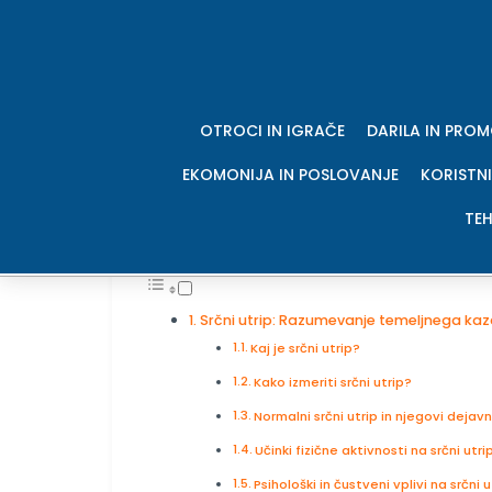
Skip
to
content
srčni utrip
OTROCI IN IGRAČE
DARILA IN PRO
EKOMONIJA IN POSLOVANJE
KORISTNI
Posted on
12. 08. 2025
0
Poste
TEH
Kazalo strani:
Srčni utrip: Razumevanje temeljnega kaz
Kaj je srčni utrip?
Kako izmeriti srčni utrip?
Normalni srčni utrip in njegovi dejavn
Učinki fizične aktivnosti na srčni utri
Psihološki in čustveni vplivi na srčni u