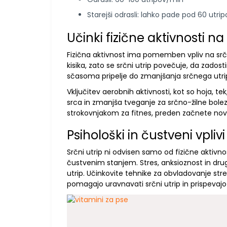
Starejši odrasli: lahko pade pod 60 utri
Učinki fizične aktivnosti na 
Fizična aktivnost ima pomemben vpliv na srčn
kisika, zato se srčni utrip povečuje, da zados
sčasoma pripelje do zmanjšanja srčnega utripa
Vključitev aerobnih aktivnosti, kot so hoja, tek
srca in zmanjša tveganje za srčno-žilne bole
strokovnjakom za fitnes, preden začnete nov
Psihološki in čustveni vplivi
Srčni utrip ni odvisen samo od fizične aktiv
čustvenim stanjem. Stres, anksioznost in dr
utrip. Učinkovite tehnike za obvladovanje stre
pomagajo uravnavati srčni utrip in prispevaj