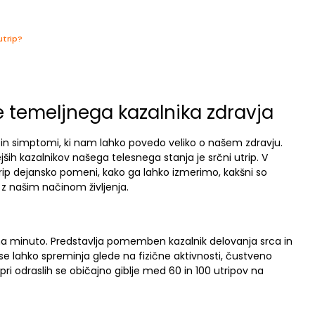
utrip?
e temeljnega kazalnika zdravja
in simptomi, ki nam lahko povedo veliko o našem zdravju.
ih kazalnikov našega telesnega stanja je srčni utrip. V
trip dejansko pomeni, kako ga lahko izmerimo, kakšni so
 z našim načinom življenja.
a na minuto. Predstavlja pomemben kazalnik delovanja srca in
se lahko spreminja glede na fizične aktivnosti, čustveno
pri odraslih se običajno giblje med 60 in 100 utripov na