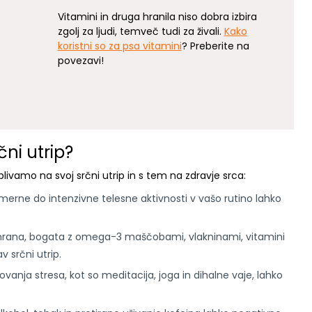
Vitamini in druga hranila niso dobra izbira
zgolj za ljudi, temveč tudi za živali.
Kako
koristni so za psa vitamini
? Preberite na
povezavi!
ni utrip?
livamo na svoj srčni utrip in s tem na zdravje srca:
merne do intenzivne telesne aktivnosti v vašo rutino lahko
rana, bogata z omega-3 maščobami, vlakninami, vitamini
v srčni utrip.
anja stresa, kot so meditacija, joga in dihalne vaje, lahko