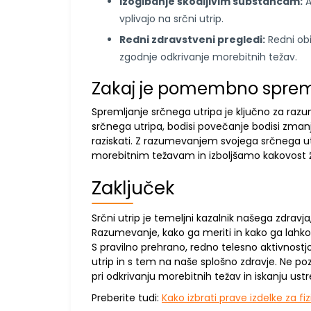
Izogibanje škodljivim substancam:
A
vplivajo na srčni utrip.
Redni zdravstveni pregledi:
Redni obi
zgodnje odkrivanje morebitnih težav.
Zakaj je pomembno spremlj
Spremljanje srčnega utripa je ključno za r
srčnega utripa, bodisi povečanje bodisi zmanj
raziskati. Z razumevanjem svojega srčnega u
morebitnim težavam in izboljšamo kakovost ži
Zaključek
Srčni utrip je temeljni kazalnik našega zdravja
Razumevanje, kako ga meriti in kako ga lahko 
S pravilno prehrano, redno telesno aktivnostj
utrip in s tem na naše splošno zdravje. Ne po
pri odkrivanju morebitnih težav in iskanju us
Preberite tudi:
Kako izbrati prave izdelke za fi