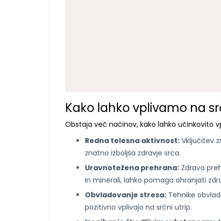
Kako lahko vplivamo na srč
Obstaja več načinov, kako lahko učinkovito vp
Redna telesna aktivnost:
Vključitev z
znatno izboljša zdravje srca.
Uravnotežena prehrana:
Zdrava preh
in minerali, lahko pomaga ohranjati zdra
Obvladovanje stresa:
Tehnike obvladov
pozitivno vplivajo na srčni utrip.