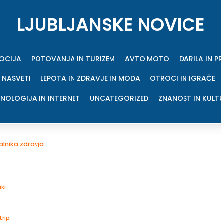
LJUBLJANSKE NOVICE
MOCIJA
POTOVANJA IN TURIZEM
AVTO MOTO
DARILA IN 
 NASVETI
LEPOTA IN ZDRAVJE IN MODA
OTROCI IN IGRAČE
d by admin
NOLOGIJA IN INTERNET
UNCATEGORIZED
ZNANOST IN KULT
alnika zdravja
iki
p
trip