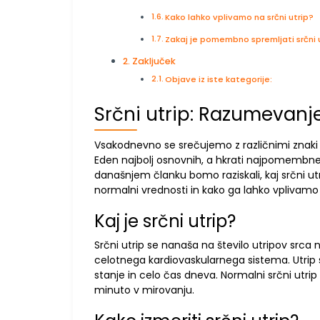
Kako lahko vplivamo na srčni utrip?
Zakaj je pomembno spremljati srčni 
Zaključek
Objave iz iste kategorije:
Srčni utrip: Razumevanj
Vsakodnevno se srečujemo z različnimi znaki 
Eden najbolj osnovnih, a hkrati najpomembnejš
današnjem članku bomo raziskali, kaj srčni u
normalni vrednosti in kako ga lahko vplivamo
Kaj je srčni utrip?
Srčni utrip se nanaša na število utripov src
celotnega kardiovaskularnega sistema. Utrip 
stanje in celo čas dneva. Normalni srčni utrip 
minuto v mirovanju.