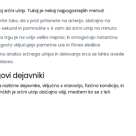
 srčni utrip. Tukaj je nekaj najpogostejših metod:
ite tako, da s prsti pritisnete na arterijo, običajno na
 15 sekund in pomnožite s 4 vam da srčni utrip na minuto.
a trgu je na voljo veliko naprav, ki omogočajo natančno
osto vključujejo pametne ure in fitnes sledilce.
o analizo srčnega utripa in delovanja srca se lahko izvede
elavec.
ovi dejavniki
 različne dejavnike, vključno s starostjo, fizično kondicijo, in
čkih je srčni utrip običajno višji, medtem ko se z leti