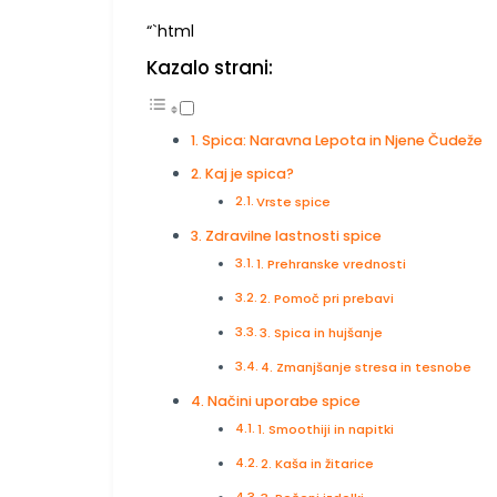
“`html
Kazalo strani:
Spica: Naravna Lepota in Njene Čudeže
Kaj je spica?
Vrste spice
Zdravilne lastnosti spice
1. Prehranske vrednosti
2. Pomoč pri prebavi
3. Spica in hujšanje
4. Zmanjšanje stresa in tesnobe
Načini uporabe spice
1. Smoothiji in napitki
2. Kaša in žitarice