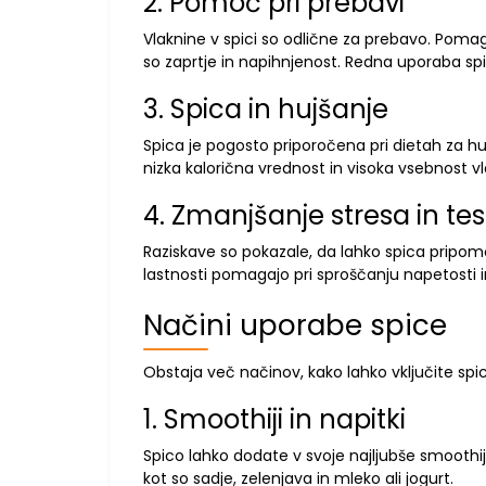
2. Pomoč pri prebavi
Vlaknine v spici so odlične za prebavo. Pomag
so zaprtje in napihnjenost. Redna uporaba spic
3. Spica in hujšanje
Spica je pogosto priporočena pri dietah za huj
nizka kalorična vrednost in visoka vsebnost 
4. Zmanjšanje stresa in t
Raziskave so pokazale, da lahko spica pripom
lastnosti pomagajo pri sproščanju napetosti i
Načini uporabe spice
Obstaja več načinov, kako lahko vključite spico
1. Smoothiji in napitki
Spico lahko dodate v svoje najljubše smoothij
kot so sadje, zelenjava in mleko ali jogurt.