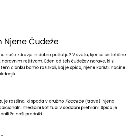
in Njene Čudeže
 na naše zdravje in dobro počutje? V svetu, kjer so sintetične
k naravnim rešitvam. Eden od teh čudežev narave, ki si
 tem članku bomo raziskali, kaj je spica, njene koristi, načine
akdanjik.
e
, je rastlina, ki spada v družino
Poaceae
(trave). Njena
dicionalni medicini kot tudi v sodobni prehrani. Spica je
enili že naši predniki.