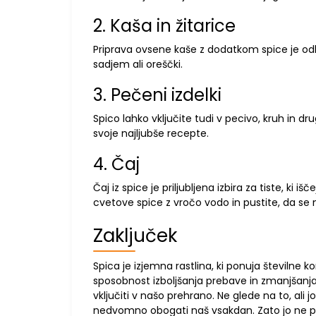
2. Kaša in žitarice
Priprava ovsene kaše z dodatkom spice je od
sadjem ali oreščki.
3. Pečeni izdelki
Spico lahko vključite tudi v pecivo, kruh in d
svoje najljubše recepte.
4. Čaj
Čaj iz spice je priljubljena izbira za tiste, ki 
cvetove spice z vročo vodo in pustite, da se
Zaključek
Spica je izjemna rastlina, ki ponuja številne k
sposobnost izboljšanja prebave in zmanjšanja 
vključiti v našo prehrano. Ne glede na to, ali j
nedvomno obogati naš vsakdan. Zato jo ne poza