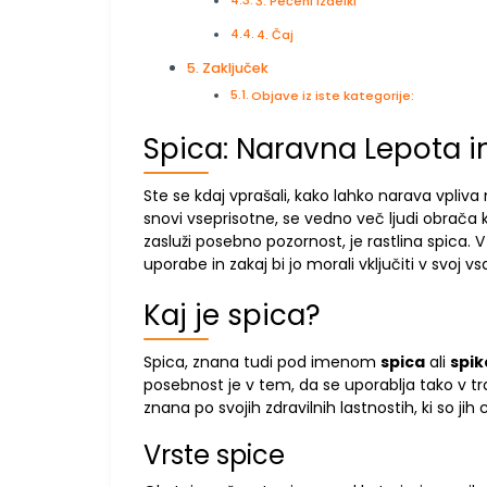
3. Pečeni izdelki
4. Čaj
Zaključek
Objave iz iste kategorije:
Spica: Naravna Lepota 
Ste se kdaj vprašali, kako lahko narava vpliva
snovi vseprisotne, se vedno več ljudi obrača 
zasluži posebno pozornost, je rastlina spica. V
uporabe in zakaj bi jo morali vključiti v svoj vs
Kaj je spica?
Spica, znana tudi pod imenom
spica
ali
spik
posebnost je v tem, da se uporablja tako v tra
znana po svojih zdravilnih lastnostih, ki so jih c
Vrste spice