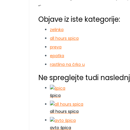
“`
Objave iz iste kategorije:
zelinka
all hours spica
preva
epatka
rastlina na črko u
Ne spreglejte tudi naslednj
špica
all hours spica
avto špica