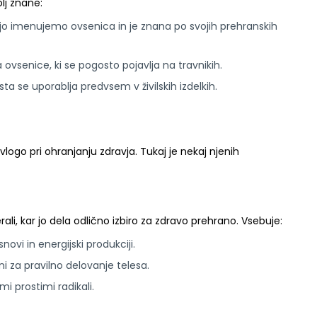
lj znane:
 jo imenujemo ovsenica in je znana po svojih prehranskih
ka ovsenice, ki se pogosto pojavlja na travnikih.
rsta se uporablja predvsem v živilskih izdelkih.
o vlogo pri ohranjanju zdravja. Tukaj je nekaj njenih
ali, kar jo dela odlično izbiro za zdravo prehrano. Vsebuje:
ovi in energijski produkciji.
čni za pravilno delovanje telesa.
mi prostimi radikali.