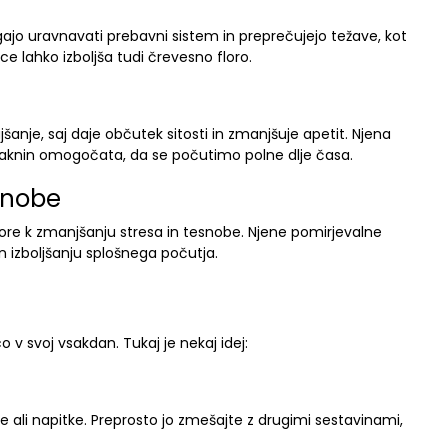
ajo uravnavati prebavni sistem in preprečujejo težave, kot
e lahko izboljša tudi črevesno floro.
šanje, saj daje občutek sitosti in zmanjšuje apetit. Njena
vlaknin omogočata, da se počutimo polne dlje časa.
esnobe
ore k zmanjšanju stresa in tesnobe. Njene pomirjevalne
n izboljšanju splošnega počutja.
 v svoj vsakdan. Tukaj je nekaj idej:
e ali napitke. Preprosto jo zmešajte z drugimi sestavinami,