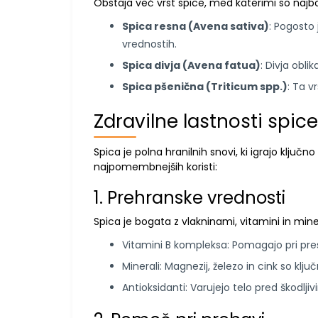
Obstaja več vrst spice, med katerimi so najbo
Spica resna (Avena sativa)
: Pogosto
vrednostih.
Spica divja (Avena fatua)
: Divja obli
Spica pšenična (Triticum spp.)
: Ta v
Zdravilne lastnosti spice
Spica je polna hranilnih snovi, ki igrajo ključn
najpomembnejših koristi:
1. Prehranske vrednosti
Spica je bogata z vlakninami, vitamini in miner
Vitamini B kompleksa: Pomagajo pri presn
Minerali: Magnezij, železo in cink so klju
Antioksidanti: Varujejo telo pred škodljivi