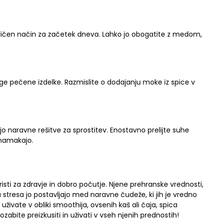
ličen način za začetek dneva. Lahko jo obogatite z medom,
ruge pečene izdelke. Razmislite o dodajanju moke iz spice v
iščejo naravne rešitve za sprostitev. Enostavno prelijte suhe
 namakajo.
oristi za zdravje in dobro počutje. Njene prehranske vrednosti,
stresa jo postavljajo med naravne čudeže, ki jih je vredno
o uživate v obliki smoothija, ovsenih kaš ali čaja, spica
bite preizkusiti in uživati v vseh njenih prednostih!