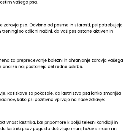
vnostim vašega psa.
e zdravja psa. Odvisno od pasme in starosti, psi potrebujejo
in treningi so odlični načini, da vaš pes ostane aktiven in
mena za preprečevanje bolezni in ohranjanje zdravja vašega
e analize naj postanejo del redne oskrbe.
avje. Raziskave so pokazale, da lastništvo psa lahko zmanjša
 načinov, kako psi pozitivno vplivajo na naše zdravje:
vnost lastnika, kar pripomore k boljši telesni kondiciji in
 da lastniki psov pogosto doživljajo manj težav s srcem in