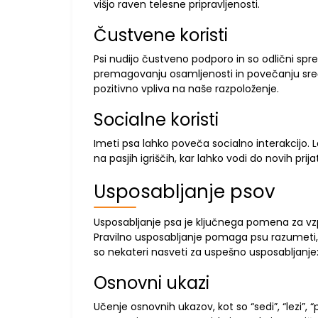
višjo raven telesne pripravljenosti.
Čustvene koristi
Psi nudijo čustveno podporo in so odlični spr
premagovanju osamljenosti in povečanju sreč
pozitivno vpliva na naše razpoloženje.
Socialne koristi
Imeti psa lahko poveča socialno interakcijo. 
na pasjih igriščih, kar lahko vodi do novih prij
Usposabljanje psov
Usposabljanje psa je ključnega pomena za v
Pravilno usposabljanje pomaga psu razumeti, ka
so nekateri nasveti za uspešno usposabljanje
Osnovni ukazi
Učenje osnovnih ukazov, kot so “sedi”, “lezi”, “