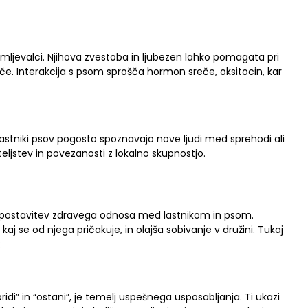
emljevalci. Njihova zvestoba in ljubezen lahko pomagata pri
e. Interakcija s psom sprošča hormon sreče, oksitocin, kar
Lastniki psov pogosto spoznavajo nove ljudi med sprehodi ali
ateljstev in povezanosti z lokalno skupnostjo.
zpostavitev zdravega odnosa med lastnikom in psom.
j se od njega pričakuje, in olajša sobivanje v družini. Tukaj
:
pridi” in “ostani”, je temelj uspešnega usposabljanja. Ti ukazi