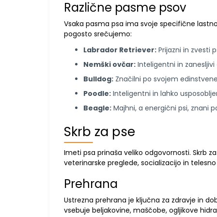
Različne pasme psov
Vsaka pasma psa ima svoje specifične lastnosti
pogosto srečujemo:
Labrador Retriever:
Prijazni in zvesti p
Nemški ovčar:
Inteligentni in zanesljivi 
Bulldog:
Značilni po svojem edinstvenem
Poodle:
Inteligentni in lahko usposobljeni
Beagle:
Majhni, a energični psi, znani
Skrb za pse
Imeti psa prinaša veliko odgovornosti. Skrb z
veterinarske preglede, socializacijo in telesno 
Prehrana
Ustrezna prehrana je ključna za zdravje in do
vsebuje beljakovine, maščobe, ogljikove hidr