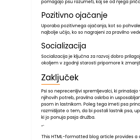
pomagajo psu razumeti, kaj se od njega prič
Pozitivno ojačanje
Uporaba pozitivnega ojačanja, kot so pohvale in
najbolje učijo, ko so nagrajeni za pravilno ved
Socializacija
Socializacija je ključna za razvoj dobro prilag
okoljem v zgodnji starosti pripomore k zmanjš
Zaključek
Psi so neprecenljivi spremljevalci, ki prinašaj
njihovih potreb, pravilna oskrba in usposabl
psom in lastnikom. Poleg tega imeti psa prinaš
razmišljate o tem, da bi postali lastnik psa, u
ki jo ponuja pasja družba.
“`
This HTML-formatted blog article provides a