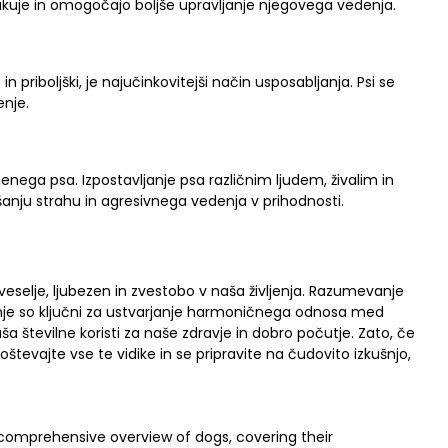
akuje in omogočajo boljše upravljanje njegovega vedenja.
 priboljški, je najučinkovitejši način usposabljanja. Psi se
enje.
ojenega psa. Izpostavljanje psa različnim ljudem, živalim in
anju strahu in agresivnega vedenja v prihodnosti.
o veselje, ljubezen in zvestobo v naša življenja. Razumevanje
janje so ključni za ustvarjanje harmoničnega odnosa med
a številne koristi za naše zdravje in dobro počutje. Zato, če
poštevajte vse te vidike in se pripravite na čudovito izkušnjo,
 comprehensive overview of dogs, covering their