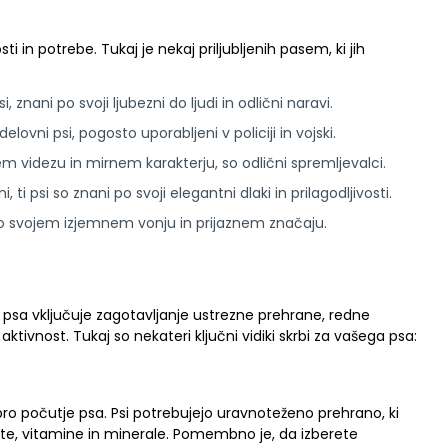
 in potrebe. Tukaj je nekaj priljubljenih pasem, ki jih
si, znani po svoji ljubezni do ljudi in odlični naravi.
delovni psi, pogosto uporabljeni v policiji in vojski.
 videzu in mirnem karakterju, so odlični spremljevalci.
, ti psi so znani po svoji elegantni dlaki in prilagodljivosti.
 po svojem izjemnem vonju in prijaznem značaju.
a psa vključuje zagotavljanje ustrezne prehrane, redne
aktivnost. Tukaj so nekateri ključni vidiki skrbi za vašega psa:
bro počutje psa. Psi potrebujejo uravnoteženo prehrano, ki
ate, vitamine in minerale. Pomembno je, da izberete