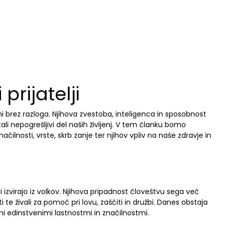
prijatelji
ar ni brez razloga. Njihova zvestoba, inteligenca in sposobnost
ali nepogrešljivi del naših življenj. V tem članku bomo
 značilnosti, vrste, skrb zanje ter njihov vpliv na naše zdravje in
ki izvirajo iz volkov. Njihova pripadnost človeštvu sega več
i te živali za pomoč pri lovu, zaščiti in družbi. Danes obstaja
mi edinstvenimi lastnostmi in značilnostmi.