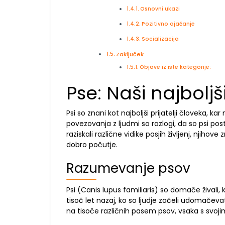
Osnovni ukazi
Pozitivno ojačanje
Socializacija
Zaključek
Objave iz iste kategorije:
Pse: Naši najboljši 
Psi so znani kot najboljši prijatelji človeka, k
povezovanja z ljudmi so razlogi, da so psi post
raziskali različne vidike pasjih življenj, njihove
dobro počutje.
Razumevanje psov
Psi (Canis lupus familiaris) so domače živali, 
tisoč let nazaj, ko so ljudje začeli udomačevat
na tisoče različnih pasem psov, vsaka s svoji