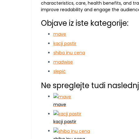
characteristics, care, health benefits, and tr
improve readability and engage the audience
Objave iz iste kategorije:
mave
kacji pastir
shiba inu cena
madwise
slepič
Ne spreglejte tudi naslednj
mave
kacji pastir
shiba inu cena