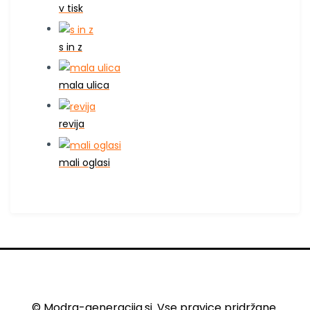
v tisk
s in z
mala ulica
revija
mali oglasi
© Modra-generacija.si. Vse pravice pridržane.