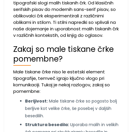
tipografski slogi malih tiskanih črk. Od klasičnih
serifskih pisav do modernih sans-serif pisav, so
oblikovalci črk eksperimentirali z različnimi
oblikami in stilom. Ti stilni napredki so vplivali na
naše dojemanje in uporabnost malih tiskanih črk
v različnih kontekstih, od knjig do oglasov.
Zakaj so male tiskane črke
pomembne?
Male tiskane črke niso le estetski element
tipografije, temveč igrajo ključno vlogo pri
komunikaciji. Tukaj je nekaj razlogov, zakaj so
pomembne:
Berljivost:
Male tiskane črke so pogosto bolj
berljive kot velike črke, še posebej v daljših
besedilih.
Struktura besedila:
Uporaba malih in velikih