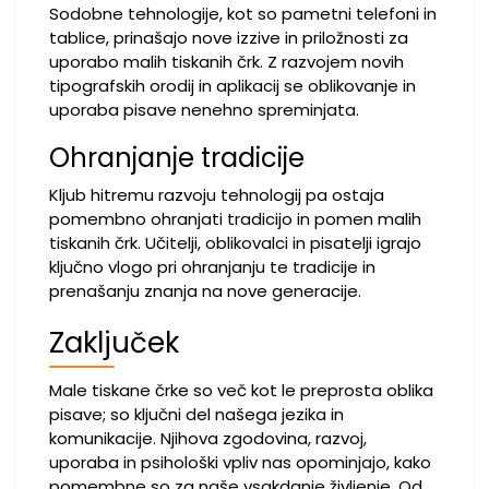
Sodobne tehnologije, kot so pametni telefoni in
tablice, prinašajo nove izzive in priložnosti za
uporabo malih tiskanih črk. Z razvojem novih
tipografskih orodij in aplikacij se oblikovanje in
uporaba pisave nenehno spreminjata.
Ohranjanje tradicije
Kljub hitremu razvoju tehnologij pa ostaja
pomembno ohranjati tradicijo in pomen malih
tiskanih črk. Učitelji, oblikovalci in pisatelji igrajo
ključno vlogo pri ohranjanju te tradicije in
prenašanju znanja na nove generacije.
Zaključek
Male tiskane črke so več kot le preprosta oblika
pisave; so ključni del našega jezika in
komunikacije. Njihova zgodovina, razvoj,
uporaba in psihološki vpliv nas opominjajo, kako
pomembne so za naše vsakdanje življenje. Od