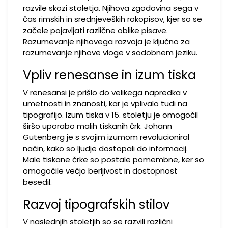
razvile skozi stoletja. Njihova zgodovina sega v
čas rimskih in srednjeveških rokopisov, kjer so se
začele pojavljati različne oblike pisave.
Razumevanje njihovega razvoja je ključno za
razumevanje njihove vloge v sodobnem jeziku.
Vpliv renesanse in izum tiska
V renesansi je prišlo do velikega napredka v
umetnosti in znanosti, kar je vplivalo tudi na
tipografijo. Izum tiska v 15. stoletju je omogočil
širšo uporabo malih tiskanih črk. Johann
Gutenberg je s svojim izumom revolucioniral
način, kako so ljudje dostopali do informacij.
Male tiskane črke so postale pomembne, ker so
omogočile večjo berljivost in dostopnost
besedil.
Razvoj tipografskih stilov
V naslednjih stoletjih so se razvili različni