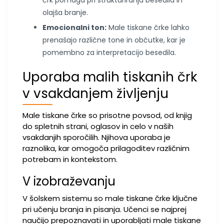
črk pomaga pri strukturiranju besedila in
olajša branje.
Emocionalni ton:
Male tiskane črke lahko
prenašajo različne tone in občutke, kar je
pomembno za interpretacijo besedila.
Uporaba malih tiskanih črk
v vsakdanjem življenju
Male tiskane črke so prisotne povsod, od knjig
do spletnih strani, oglasov in celo v naših
vsakdanjih sporočilih. Njihova uporaba je
raznolika, kar omogoča prilagoditev različnim
potrebam in kontekstom.
V izobraževanju
V šolskem sistemu so male tiskane črke ključne
pri učenju branja in pisanja. Učenci se najprej
naučijo prepoznavati in uporabljati male tiskane