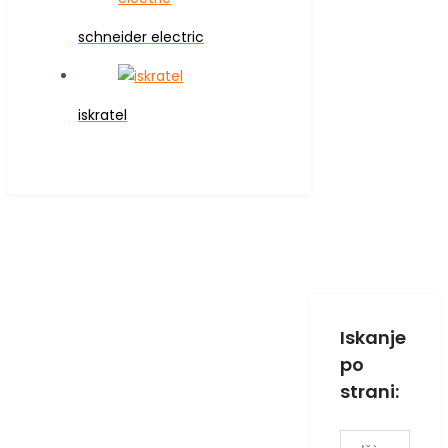
schneider electric
iskratel
Iskanje
po
strani:
Išči: