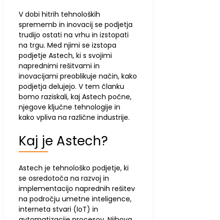
V dobi hitrih tehnoloških
sprememb in inovacij se podjetja
trudijo ostati na vrhu in izstopati
na trgu. Med njimi se izstopa
podjetje Astech, ki s svojimi
naprednimi rešitvami in
inovacijami preoblikuje način, kako
podjetja delujejo. V tem članku
bomo raziskali, kaj Astech počne,
njegove ključne tehnologije in
kako vpliva na različne industrije.
Kaj je Astech?
Astech je tehnološko podjetje, ki
se osredotoča na razvoj in
implementacijo naprednih rešitev
na področju umetne inteligence,
interneta stvari (IoT) in
avtomatizacije procesov. Njihova