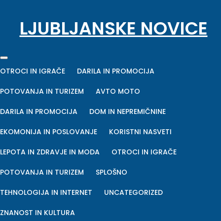
Skip
LJUBLJANSKE NOVICE
to
content
astech
OTROCI IN IGRAČE
DARILA IN PROMOCIJA
POTOVANJA IN TURIZEM
AVTO MOTO
Posted on
09. 08. 2025
0
Posted by admin
DARILA IN PROMOCIJA
DOM IN NEPREMIČNINE
EKOMONIJA IN POSLOVANJE
KORISTNI NASVETI
“`html
LEPOTA IN ZDRAVJE IN MODA
OTROCI IN IGRAČE
Kazalo strani:
POTOVANJA IN TURIZEM
SPLOŠNO
TEHNOLOGIJA IN INTERNET
UNCATEGORIZED
Astech: Revolucija v
ZNANOST IN KULTURA
Svetu Tehnologije