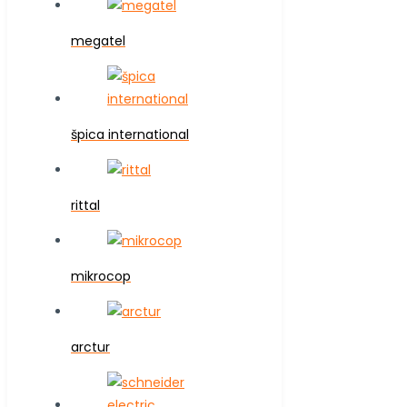
megatel
špica international
rittal
mikrocop
arctur