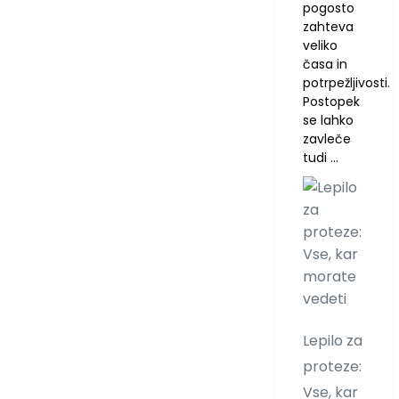
pogosto
zahteva
veliko
časa in
potrpežljivosti.
Postopek
se lahko
zavleče
tudi …
Lepilo za
proteze:
Vse, kar