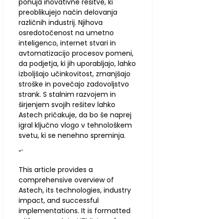
ponuja inovativne rešitve, ki
preoblikujejo način delovanja
različnih industrij. Njihova
osredotočenost na umetno
inteligenco, internet stvari in
avtomatizacijo procesov pomeni,
da podjetja, ki jih uporabljajo, lahko
izboljšajo učinkovitost, zmanjšajo
stroške in povečajo zadovoljstvo
strank. S stalnim razvojem in
širjenjem svojih rešitev lahko
Astech pričakuje, da bo še naprej
igral ključno vlogo v tehnološkem
svetu, ki se nenehno spreminja.
“`
This article provides a
comprehensive overview of
Astech, its technologies, industry
impact, and successful
implementations. It is formatted