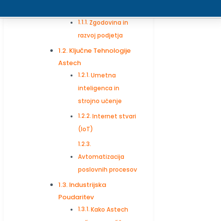
Kaj je Astech?
Zgodovina in
razvoj podjetja
Ključne Tehnologije
Astech
Umetna
inteligenca in
strojno učenje
Internet stvari
(IoT)
Avtomatizacija
poslovnih procesov
Industrijska
Poudaritev
Kako Astech