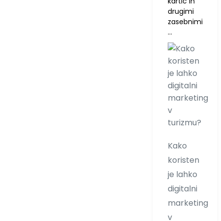
kartic in
drugimi
zasebnimi
…
Kako
koristen
je lahko
digitalni
marketing
v