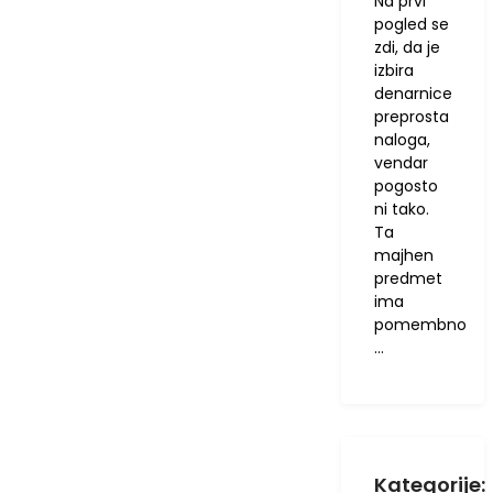
Na prvi
pogled se
zdi, da je
izbira
denarnice
preprosta
naloga,
vendar
pogosto
ni tako.
Ta
majhen
predmet
ima
pomembno
…
Kategorije: