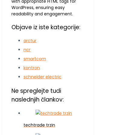
with appropriate HTML tags for
WordPress, ensuring easy
readability and engagement.
Objave iz iste kategorije:
arctur
ncr
smartcom
kontron
schneider electric
Ne spreglejte tudi
naslednjih člankov:
techtrade trzin